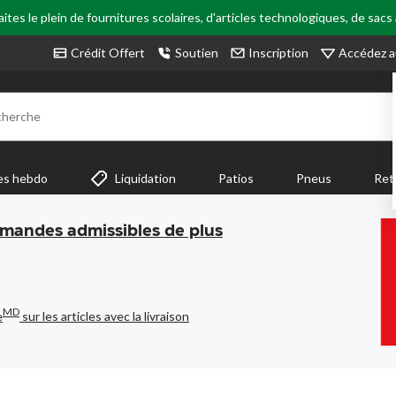
tes le plein de fournitures scolaires, d'articles technologiques, de sacs
Accédez a
Crédit Offert
Soutien
Inscription
cherche
es hebdo
Liquidation
Patios
Pneus
Ret
mmandes admissibles de plus
MD
e
sur les articles avec la livraison