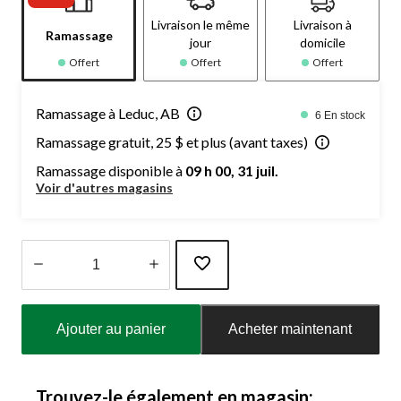
Livraison le même
Livraison à
Ramassage
jour
domicile
Offert
Offert
Offert
Ramassage à Leduc, AB
6 En stock
Ramassage gratuit, 25 $ et plus (avant taxes)
Ramassage disponible à
09 h 00, 31 juil.
Voir d'autres magasins
Quantité
mise
Ajouter au panier
Acheter maintenant
à
jour
à
1
Trouvez-le également en magasin: