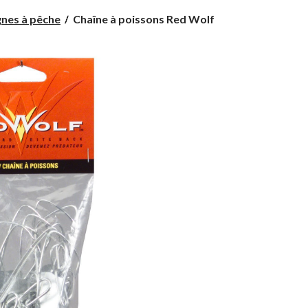
Chaîne
gnes à pêche
Chaîne à poissons Red Wolf
à
poissons
Red
Wolf