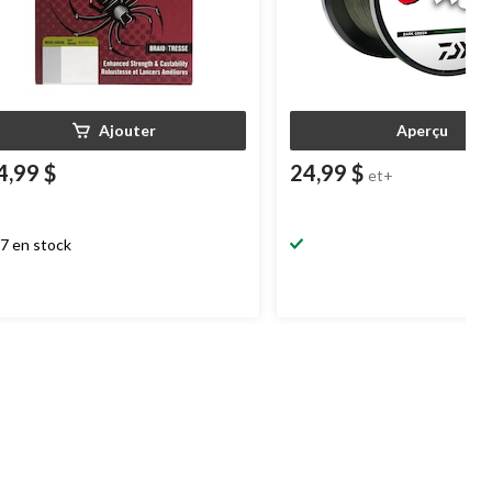
Ajouter
Aperçu
4,99 $
24,99 $
et+
7 en stock