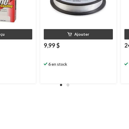
çu
Ajouter
9,99 $
2
6 en stock