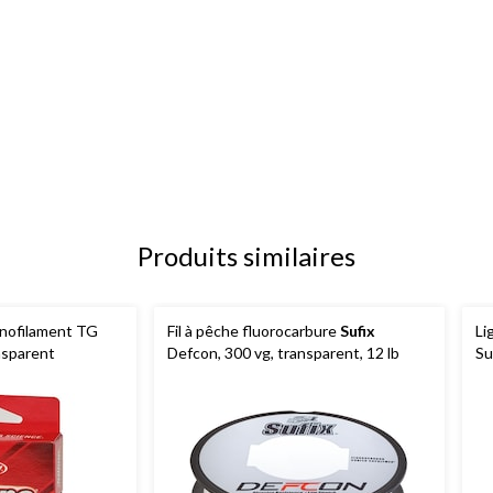
Produits similaires
onofilament TG
Fil à pêche fluorocarbure
Sufix
Li
nsparent
Defcon, 300 vg, transparent, 12 lb
Su