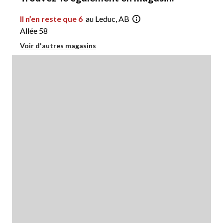
Il n’en reste que 6
au Leduc, AB
Allée 58
Voir d'autres magasins