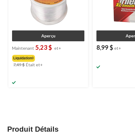
Aperçu
Aper
5,23 $
8,99 $
Maintenant
et+
et+
Liquidation◊
prix
7,49 $
Était
et+
était
à
partir
de
7,49 $
Produit Détails