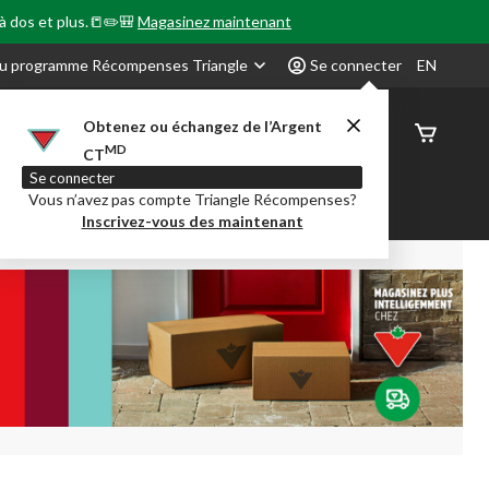
 à dos et plus.📒✏️🎒
Magasinez maintenant
u programme Récompenses Triangle
Se connecter
EN
Obtenez ou échangez de l’Argent
État de
MD
CT
command
Se connecter
Vous n’avez pas compte Triangle Récompenses?
our en Classe
Party City
Centre-auto
Inscrivez-vous des maintenant