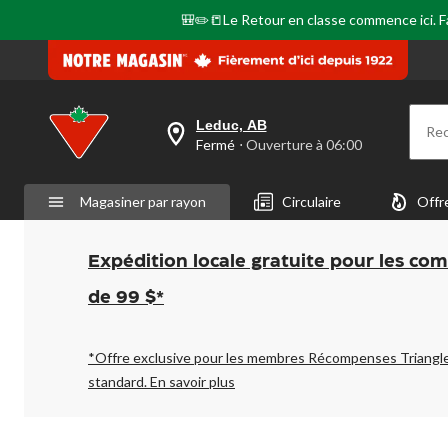
🎒✏️📒Le Retour en classe commence ici. Fai
Leduc, AB
Re
votre
Fermé
⋅ Ouverture à 06:00
magasin
préféré
est
Magasiner par rayon
Circulaire
Offr
Leduc,
AB,
courament
Fermé,
Expédition locale gratuite pour les co
Ouverture
à
de 99 $*
à
06:00
cliquer
pour
*Offre exclusive pour les membres Récompenses Triangl
changer
standard.
En savoir plus