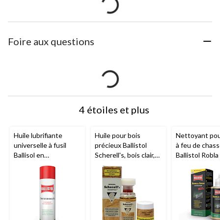
Foire aux questions
4 étoiles et plus
Huile lubrifiante
Huile pour bois
Nettoyant po
universelle à fusil
précieux Ballistol
à feu de chas
Ballisol en
Scherell's, bois clair,
Ballistol Robla
vaporisateur, 400 ml
50 ml
MIL, 65 ml