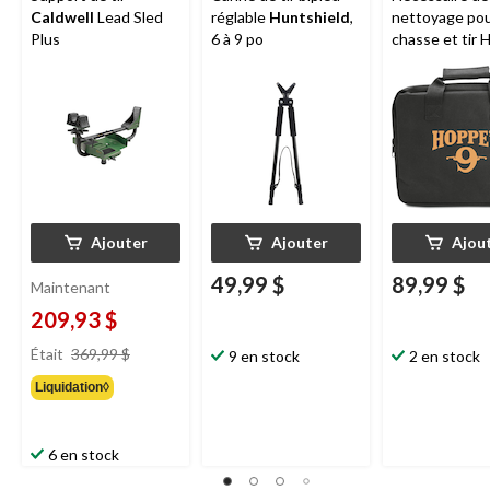
Caldwell
Lead Sled
réglable
Huntshield
,
nettoyage po
Plus
6 à 9 po
chasse et tir 
avec tapis
Ajouter
Ajouter
Ajou
49,99 $
89,99 $
Maintenant
209,93 $
prix
Était
369,99 $
9 en stock
2 en stock
était
Liquidation◊
369,99 $
6 en stock