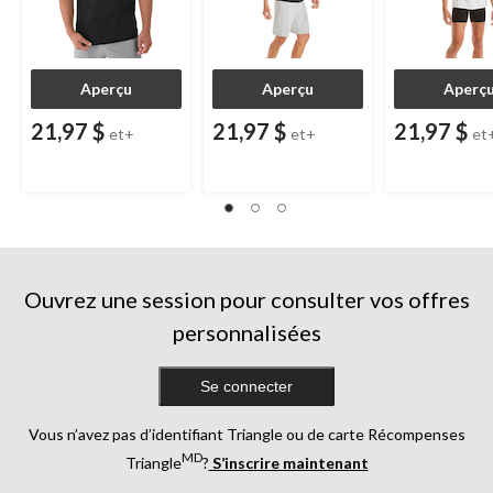
Aperçu
Aperçu
Aperç
21,97 $
21,97 $
21,97 $
et+
et+
et
Ouvrez une session pour consulter vos offres
personnalisées
Se connecter
Vous n’avez pas d’identifiant Triangle ou de carte Récompenses
MD
Triangle
?
S’inscrire maintenant