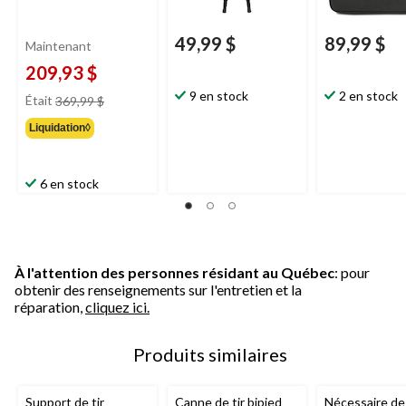
49,99 $
89,99 $
Maintenant
209,93 $
prix
9 en stock
2 en stock
Était
369,99 $
était
Liquidation◊
369,99 $
6 en stock
À l'attention des personnes résidant au Québec
: pour
obtenir des renseignements sur l'entretien et la
réparation,
cliquez ici.
Produits similaires
Support de tir
Canne de tir bipied
Nécessaire de