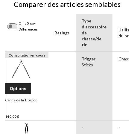
Comparer des articles semblables
Type
Only Show
d’accessoire
Differences
Utilisa
Ratings
de
du prod
chasse/de
tir
Consultation en cours
Trigger
Chasse
Sticks
Options
Canne de tir Bogpod
149,99 $
-
-