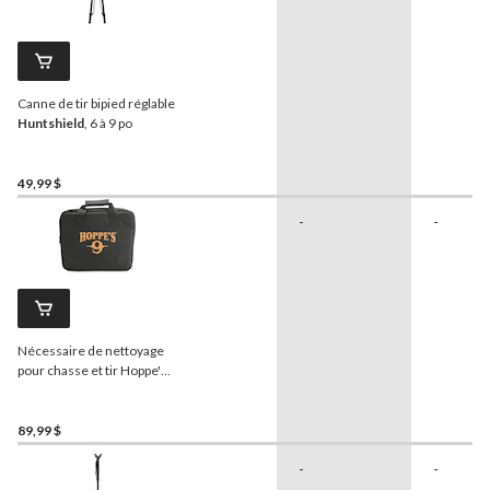
Canne de tir bipied réglable
Huntshield
, 6 à 9 po
49,99 $
-
-
Nécessaire de nettoyage
pour chasse et tir Hoppe's
avec tapis
89,99 $
-
-