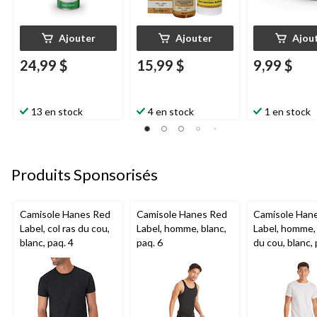
Ajouter
Ajouter
Ajou
24,99 $
15,99 $
9,99 $
13 en stock
4 en stock
1 en stock
Produits Sponsorisés
Camisole Hanes Red
Camisole Hanes Red
Camisole Han
Label, col ras du cou,
Label, homme, blanc,
Label, homme, 
blanc, paq. 4
paq. 6
du cou, blanc, 