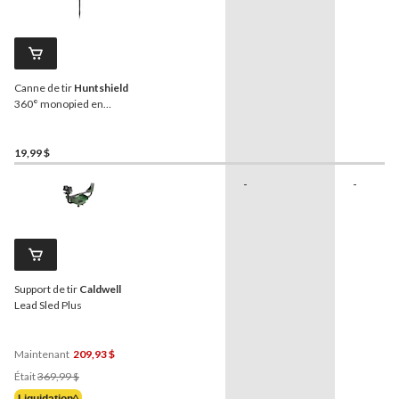
Canne de tir
Huntshield
360° monopied en
aluminium
19,99 $
-
-
Support de tir
Caldwell
Lead Sled Plus
Maintenant
209,93 $
Prix
Était
369,99 $
Était