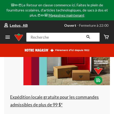
🎒✏️📒Le Retour en classe commence ici. Faites le plein de
fournitures scolaires, d'articles technologiques, de sacs à dos et
plus.📒✏️🎒
Magasinez maintenant
votre
Ouvert
⋅ Fermeture à 22:00
Leduc, AB
magasin
préféré
est
Recherche
Leduc,
AB,
courament
Ouvert,
Fermeture
à
à
22:00
cliquer
pour
changer
Expédition locale gratuite pour les commandes
admissibles de plus de 99 $*