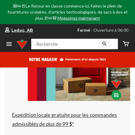
🎒✏️📒Le Retour en classe commence ici. Faites le plein de
fournitures scolaires, d'articles technologiques, de sacs à dos et
plus.📒✏️🎒
Magasinez maintenant
votre
Fermé
⋅ Ouverture à 06:00
Leduc, AB
magasin
préféré
est
Recherche
Leduc,
AB,
courament
Fermé,
Ouverture
à
à
06:00
cliquer
pour
changer
Expédition locale gratuite pour les commandes
admissibles de plus de 99 $*