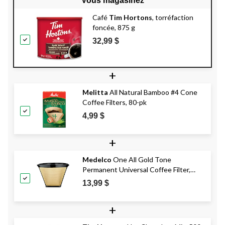
Vous magasinez
Café
Tim Hortons
, torréfaction
foncée, 875 g
32,99 $
+
Melitta
All Natural Bamboo #4 Cone
Coffee Filters, 80-pk
4,99 $
+
Medelco
One All Gold Tone
Permanent Universal Coffee Filter,
Dishwasher Safe, BPA-Free
13,99 $
+