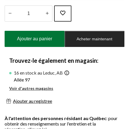
Quantité
mise
à
Ajouter au panier
Acheter maintenant
jour
à
1
Trouvez-le également en magasin:
16 en stock au Leduc, AB
Allée 97
Voir d'autres magasins
Ajouter au registree
À l'attention des personnes résidant au Québec
: pour
obtenir des renseignements sur l'entretien et la