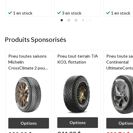
1 en stock
3 en stock
1 en stock
Produits Sponsorisés
Pneu toutes saisons
Pneu tout-terrain T/A
Pneu toute sa
Michelin
KO3, flottation
Continental
CrossClimate 2 pour
UltimateCont
véhicules de tourisme
pour véhicule
et multisegments
tourisme et
multisegment
Options
Options
Option