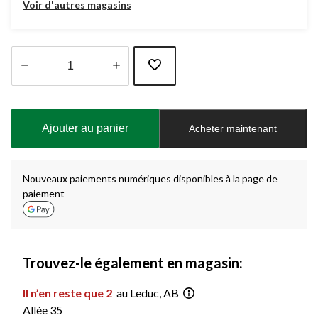
Voir d'autres magasins
Quantité
mise
à
Ajouter au panier
Acheter maintenant
jour
à
1
Nouveaux paiements numériques disponibles à la page de
paiement
Trouvez-le également en magasin:
Il n’en reste que 2
au Leduc, AB
Allée 35