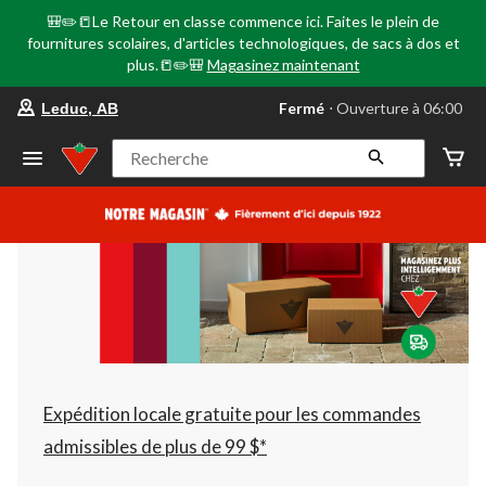
🎒✏️📒Le Retour en classe commence ici. Faites le plein de
fournitures scolaires, d'articles technologiques, de sacs à dos et
plus.📒✏️🎒
Magasinez maintenant
votre
Fermé
⋅ Ouverture à 06:00
Leduc, AB
magasin
préféré
est
Recherche
Leduc,
AB,
courament
Fermé,
Ouverture
à
à
06:00
cliquer
pour
changer
Expédition locale gratuite pour les commandes
admissibles de plus de 99 $*