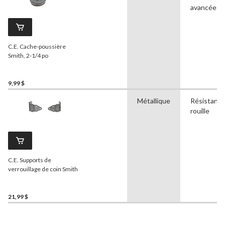
avancées
C.E. Cache-poussière
Smith, 2-1/4 po
9,99 $
Métallique
Résistant à
rouille
C.E. Supports de
verrouillage de coin Smith
21,99 $