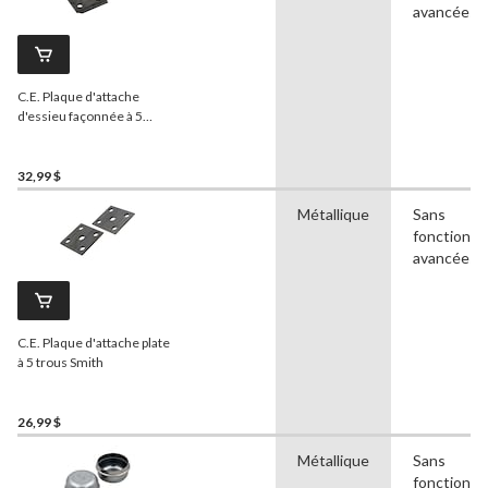
avancées
C.E. Plaque d'attache
d'essieu façonnée à 5
trous Smith
32,99 $
Métallique
Sans
fonctionna
avancées
C.E. Plaque d'attache plate
à 5 trous Smith
26,99 $
Métallique
Sans
fonctionna