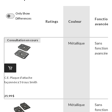
Only Show
Differences
Fonctionn
Ratings
Couleur
avancées
Consultation en cours
Métallique
Sans
fonctionna
avancées
C.E. Plaque d'attache
façonnée à 5 trous Smith
25,99 $
Métallique
Sans
fonctionna