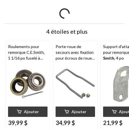
4 étoiles et plus
Roulements pour
Porte-roue de
Support d'att
remorque C.E.Smith,
secours avec fixation
pour remorqu
1 1/16 po fuselé à
pour écrous de roue
Smith
, 4 po
tige de 1 3/8 po
C.E. Smith
, 8 3/4 po
Ajouter
Ajouter
Ajou
39,99 $
34,99 $
21,99 $