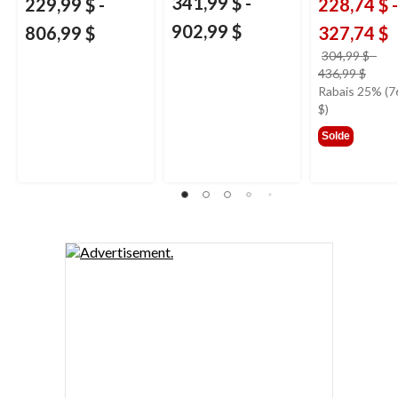
341,99 $
-
229,99 $
-
228,74 $
-
902,99 $
806,99 $
327,74 $
304,99 $
-
prix
436,99 $
était
Rabais 25% (7
à
$)
parti
Solde
de
304,