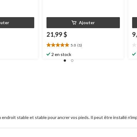
outer
Ajouter
21,99 $
9
5.0
(1)
5.0
0.
étoile(s)
ét
2 en stock
sur
su
5.
5.
1
évaluation
endroit stable et stable pour ancrer vos pieds. Il peut être installé n'im