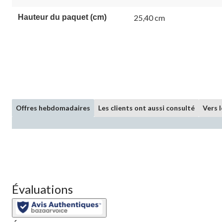
la
même
Hauteur du paquet (cm)
25,40 cm
page.
Offres hebdomadaires
Les clients ont aussi consulté
Vers 
Évaluations