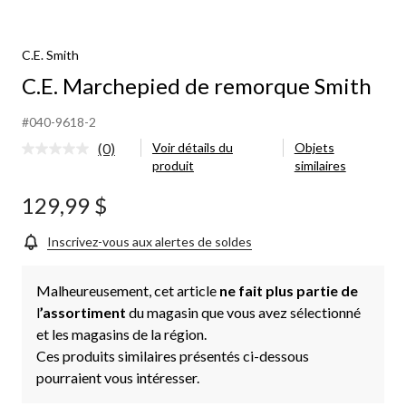
Marchepied
de
remorque
C.E. Smith
Smith
C.E. Marchepied de remorque Smith
#040-9618-2
(0)
Voir détails du
Objets
Aucune
produit
similaires
cote
pour
ce
129,99 $
produit.
Lien
vers
Inscrivez-vous aux alertes de soldes
la
même
page.
Malheureusement, cet article
ne fait plus partie de
l
’assortiment
du magasin que vous avez sélectionné
et les magasins de la région.
Ces produits similaires présentés ci-dessous
pourraient vous intéresser.