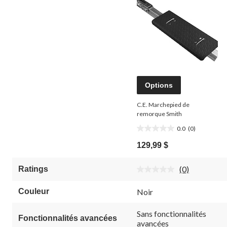
Options
C.E. Marchepied de
remorque Smith
0.0
(0)
0.0
étoile(s)
129,99 $
sur
5.
(0)
Ratings
Aucune
cote
pour
Couleur
Noir
ce
produit.
Lien
Sans fonctionnalités
Fonctionnalités avancées
vers
avancées