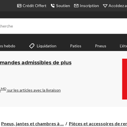
Accédez a
Crédit Offert
Soutien
Inscription
cherche
es hebdo
Liquidation
Patios
Pneus
L’ét
mmandes admissibles de plus
MD
e
sur les articles avec la livraison
Pneus, jantes et chambres à ...
Pièces et accessoires de rem