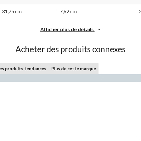
la
la
même
même
31,75 cm
7,62 cm
page.
page.
Afficher plus de détails
Acheter des produits connexes
les produits tendances
Plus de cette marque