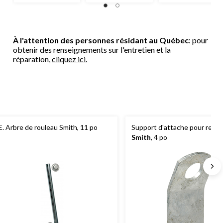
sur
sur
sur
5.
5.
5.
6
2
3
évaluations
évaluations
évaluations
À l'attention des personnes résidant au Québec
: pour
obtenir des renseignements sur l'entretien et la
réparation,
cliquez ici.
E. Arbre de rouleau Smith, 11 po
Support d'attache pour rem
Smith
, 4 po