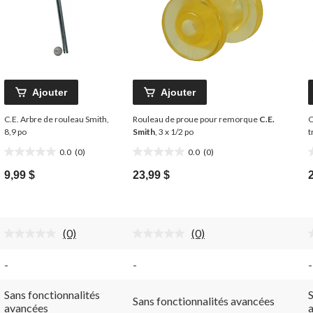
Ajouter
Ajouter
C.E. Arbre de rouleau Smith,
Rouleau de proue pour remorque
C.E.
C
8,9 po
Smith
, 3 x 1/2 po
t
0.0
(0)
0.0
(0)
0.0
0.0
0
étoile(s)
étoile(s)
é
9,99 $
23,99 $
sur
sur
s
5.
5.
5
(0)
(0)
Aucune
Aucune
cote
cote
pour
pour
-
-
-
ce
ce
produit.
produit.
Lien
Lien
Sans fonctionnalités
S
Sans fonctionnalités avancées
vers
vers
avancées