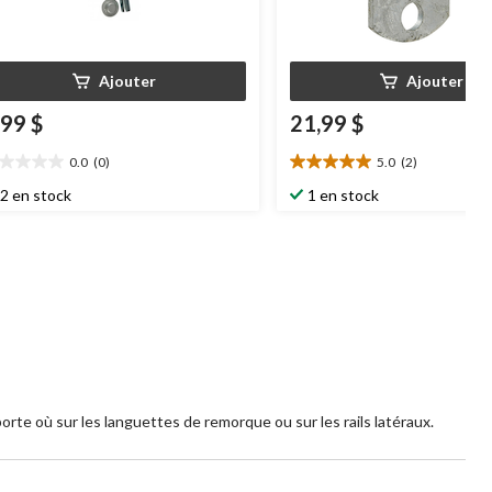
Ajouter
Ajouter
,99 $
21,99 $
0.0
(0)
5.0
(2)
0
5.0
oile(s)
étoile(s)
2 en stock
1 en stock
r
sur
5.
2
évaluations
porte où sur les languettes de remorque ou sur les rails latéraux.