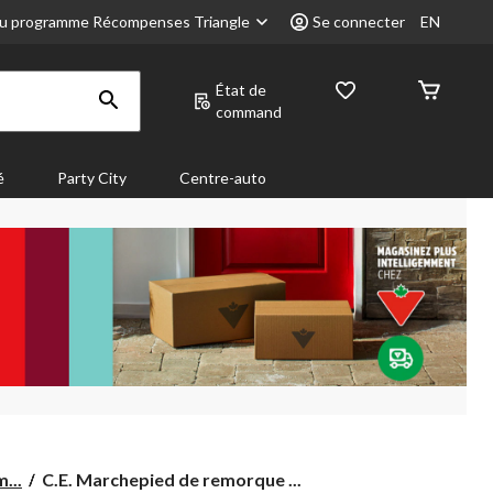
u programme Récompenses Triangle
Se connecter
EN
État de
command
é
Party City
Centre-auto
C.E.
...
C.E. Marchepied de remorque ...