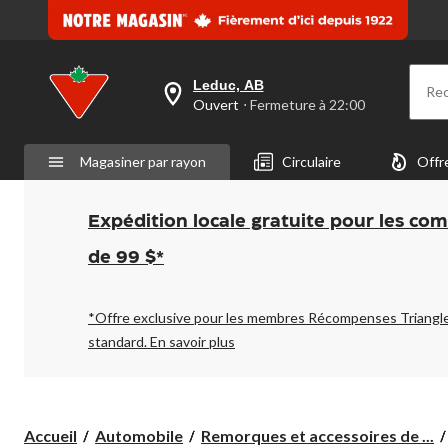
même
page.
Leduc, AB
Re
votre
Ouvert
⋅ Fermeture à 22:00
magasin
préféré
est
Magasiner par rayon
Circulaire
Offr
Leduc,
AB,
courament
Ouvert,
Expédition locale gratuite pour les co
Fermeture
à
de 99 $*
à
22:00
cliquer
pour
*Offre exclusive pour les membres Récompenses Triangl
changer
standard.
En savoir plus
Accueil
Automobile
Remorques et accessoires de ...