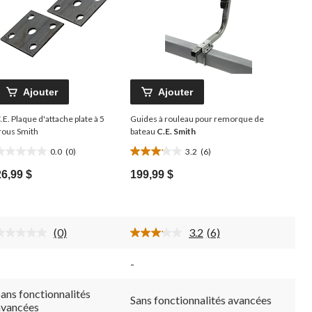
Ajouter
Ajouter
.E. Plaque d'attache plate à 5
Guides à rouleau pour remorque de
rous Smith
bateau
C.E. Smith
0.0
(0)
3.2
(6)
.0
3.2
toile(s)
étoile(s)
26,99 $
199,99 $
ur
sur
.
5.
6
évaluations
(0)
3.2
(6)
Aucune
Lire
cote
les
pour
6
-
ce
commentaires.
produit.
Lien
Lien
vers
ans fonctionnalités
Sans fonctionnalités avancées
vers
la
avancées