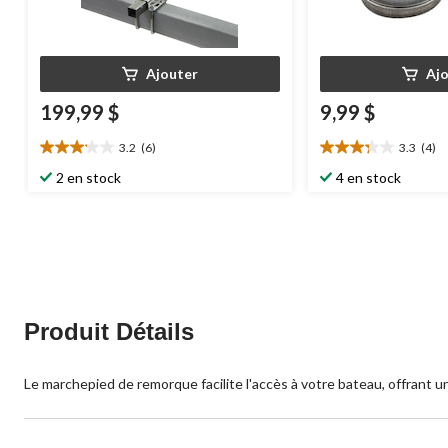
Ajouter
Aj
199,99 $
9,99 $
3.2
(6)
3.3
(4)
3.2
3.3
étoile(s)
étoile(s)
2 en stock
4 en stock
sur
sur
5.
5.
6
4
évaluations
évaluations
Produit Détails
Le marchepied de remorque facilite l'accès à votre bateau, offrant un 