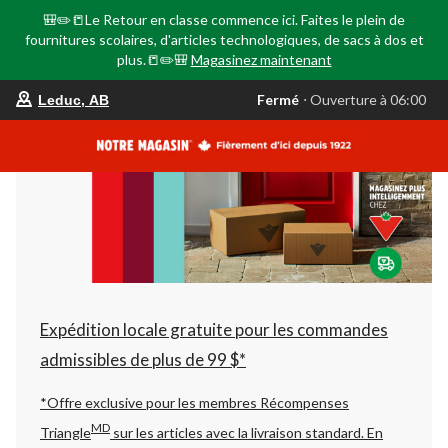
🎒✏️📒Le Retour en classe commence ici. Faites le plein de
fournitures scolaires, d'articles technologiques, de sacs à dos et
plus.📒✏️🎒
Magasinez maintenant
votre
Fermé
⋅ Ouverture à 06:00
Leduc, AB
magasin
préféré
est
Leduc,
AB,
courament
Fermé,
Ouverture
à
à
06:00
cliquer
pour
changer
Expédition locale gratuite pour les commandes
admissibles de plus de 99 $*
*Offre exclusive pour les membres Récompenses
MD
Triangle
sur les articles avec la livraison standard.
En