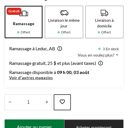
Gratuit
Livraison le même
Livraison à
Ramassage
jour
domicile
Offert
Offert
Offert
Ramassage à Leduc, AB
3 En stock
Vous en voulez plus?
Ramassage gratuit, 25 $ et plus (avant taxes)
Ramassage disponible à
09 h 00, 03 août
Voir d'autres magasins
Quantité
mise
à
Ajouter au panier
Acheter maintenant