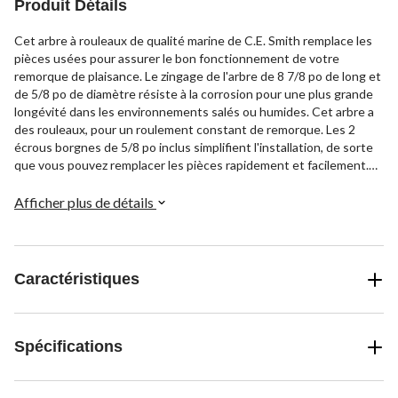
Produit Détails
Cet arbre à rouleaux de qualité marine de C.E. Smith remplace les
pièces usées pour assurer le bon fonctionnement de votre
remorque de plaisance. Le zingage de l'arbre de 8 7/8 po de long et
de 5/8 po de diamètre résiste à la corrosion pour une plus grande
longévité dans les environnements salés ou humides. Cet arbre a
des rouleaux, pour un roulement constant de remorque. Les 2
écrous borgnes de 5/8 po inclus simplifient l'installation, de sorte
que vous pouvez remplacer les pièces rapidement et facilement.
Que vous soyez un plaisancier du dimanche ou un pêcheur
professionnel, cet arbre durable permet de remplacer les pièces
Afficher plus de détails
usées pour maintenir votre remorque en parfait état.
Caractéristiques
Spécifications