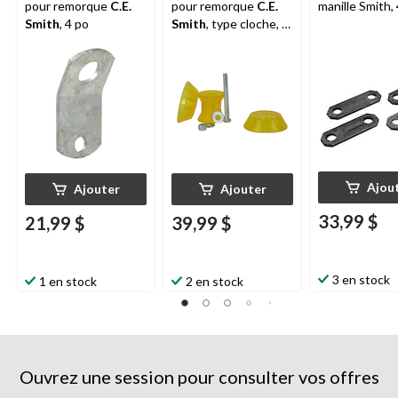
pour remorque
C.E.
pour remorque
C.E.
manille Smith,
Smith
, 4 po
Smith
, type cloche, 3
x 1 1/2 po
Ajou
Ajouter
Ajouter
33,99 $
21,99 $
39,99 $
3 en stock
1 en stock
2 en stock
Ouvrez une session pour consulter vos offres