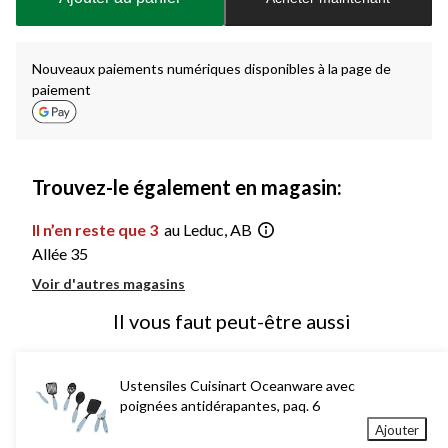
jour
à
1
Nouveaux paiements numériques disponibles à la page de
paiement
Trouvez-le également en magasin:
Il n’en reste que 3
au Leduc, AB
Allée 35
Voir d'autres magasins
Il vous faut peut-être aussi
Ustensiles Cuisinart Oceanware avec
poignées antidérapantes, paq. 6
Ajouter