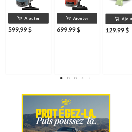
Ajouter
Ajouter
Ajou
599,99 $
699,99 $
129,99 $