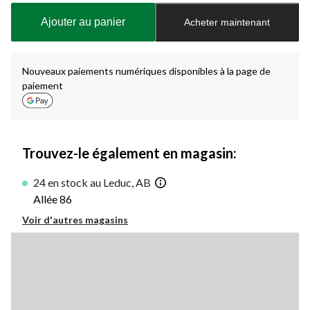
à
Ajouter au panier
Acheter maintenant
jour
à
1
Nouveaux paiements numériques disponibles à la page de
paiement
Trouvez-le également en magasin:
24 en stock au Leduc, AB
Allée 86
Voir d'autres magasins