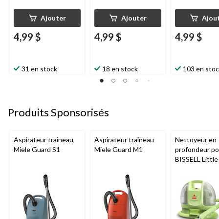
Ajouter
Ajouter
Ajou
4,99 $
4,99 $
4,99 $
31 en stock
18 en stock
103 en sto
Produits Sponsorisés
Aspirateur traîneau
Aspirateur traîneau
Nettoyeur en
Miele Guard S1
Miele Guard M1
profondeur por
BISSELL Littl
Mini avec fil p
tapis et tissus
d'ameublemen