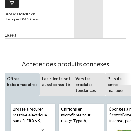
Brosse à toilette en
plastique
FRANK
avec
support
10,99 $
Acheter des produits connexes
Offres
Les clients ont
Vers les
Plus de
hebdomadaires
aussi consulté
produits
cette
tendances
marque
Brosse à récurer
Chiffons en
Éponges à 
rotative électrique
microfibres tout
ScotchBrite
sans fil
FRANK
,
usage
Type A
,
intense, paq
comprend 7
lavables à la machine,