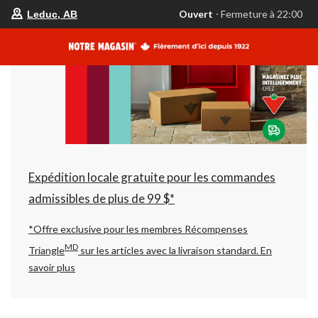
votre
Ouvert
⋅ Fermeture à 22:00
Leduc, AB
magasin
préféré
est
Leduc,
AB,
courament
Ouvert,
Fermeture
à
à
22:00
cliquer
pour
changer
Expédition locale gratuite pour les commandes
admissibles de plus de 99 $*
*Offre exclusive pour les membres Récompenses
MD
Triangle
sur les articles avec la livraison standard.
En
savoir plus