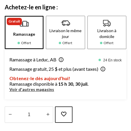
Achetez-le en ligne :
Gratuit
Livraison le même
Livraison à
Ramassage
jour
domicile
Offert
Offert
Offert
Ramassage à Leduc, AB
24 En stock
Ramassage gratuit, 25 $ et plus (avant taxes)
Obtenez-le dès aujourd’hui!
Ramassage disponible à
15 h 30, 30 juil.
Voir d'autres magasins
Quantité
mise