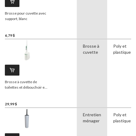
Brosse pour cuvette avec
support, blanc
6,79 $
Brosse à
Poly et
cuvette
plastique
Brosse à cuvette de
toilettes et débouchoir en
acier
Libman
29,99 $
Entretien
Poly et
ménager
plastique