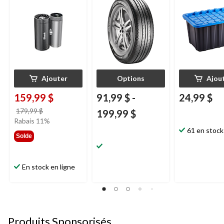
multisegments
Ajouter
Options
Ajou
159,99 $
91,99 $
-
24,99 $
prix
179,99 $
199,99 $
était
Rabais 11%
179,99 $
61 en stock
Solde
En stock en ligne
Produits Sponsorisés