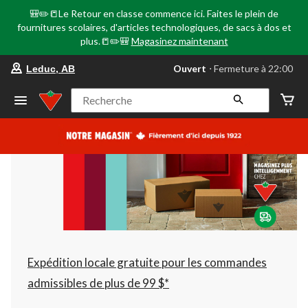
🎒✏️📒Le Retour en classe commence ici. Faites le plein de
fournitures scolaires, d'articles technologiques, de sacs à dos et
plus.📒✏️🎒
Magasinez maintenant
votre
Ouvert
⋅ Fermeture à 22:00
Leduc, AB
magasin
préféré
est
Recherche
Leduc,
AB,
courament
Ouvert,
Fermeture
à
à
22:00
cliquer
pour
changer
Expédition locale gratuite pour les commandes
admissibles de plus de 99 $*