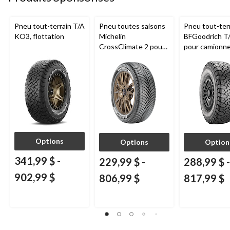
Pneu tout-terrain T/A
Pneu toutes saisons
Pneu tout-ter
KO3, flottation
Michelin
BFGoodrich T
CrossClimate 2 pour
pour camionne
véhicules de tourisme
VUS
et multisegments
Options
Options
Option
341,99 $
-
229,99 $
-
288,99 $
-
902,99 $
806,99 $
817,99 $