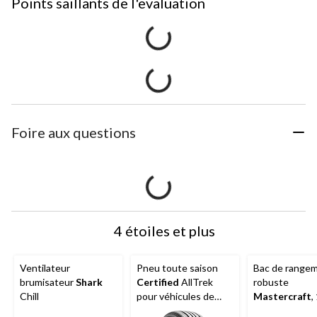
Points saillants de l'evaluation
Foire aux questions
4 étoiles et plus
Ventilateur
Pneu toute saison
Bac de range
brumisateur
Shark
Certified
AllTrek
robuste
Chill
pour véhicules de
Mastercraft
,
tourisme et