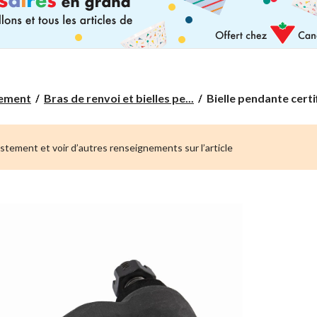
Bielle
nement
Bras de renvoi et bielles pe...
Bielle pendante certi
pendante
certifiée
ustement et voir d’autres renseignements sur l’article