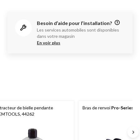
Besoin d’aide pour l’installation?
Les services automobiles sont disponibles
dans votre magasin
En voir plus
tracteur de bielle pendante
Bras de renvoi
Pro-Series
O
EMTOOLS, 44262