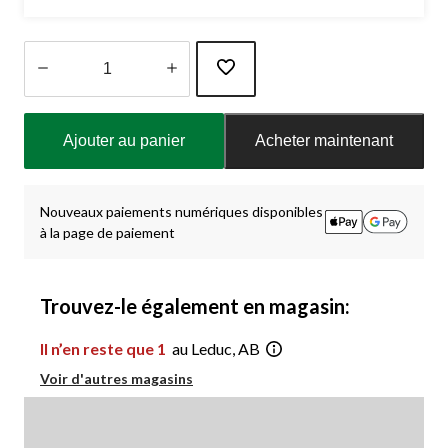
Quantité
mise
Ajouter au panier
Acheter maintenant
à
jour
à
1
Nouveaux paiements numériques disponibles
à la page de paiement
Trouvez-le également en magasin:
Il n’en reste que 1
au Leduc, AB
Voir d'autres magasins