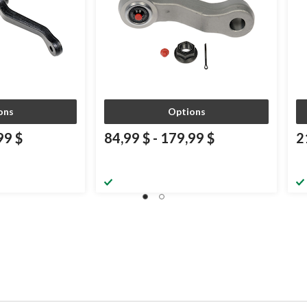
ons
Options
99 $
84,99 $
-
179,99 $
2