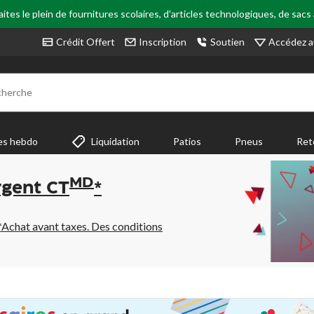
tes le plein de fournitures scolaires, d'articles technologiques, de sacs
Accédez a
Crédit Offert
Inscription
Soutien
cherche
es hebdo
Liquidation
Patios
Pneus
Ret
MD
rgent CT
*
*Achat avant taxes. Des conditions