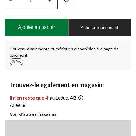
Quantité
mise
à
Ajouter au panier
Acheter maintenant
jour
à
1
Nouveaux paiements numériques disponibles à la page de
paiement
Trouvez-le également en magasin:
Il n’en reste que 4
au Leduc, AB
Allée 36
Voir d'autres magasins