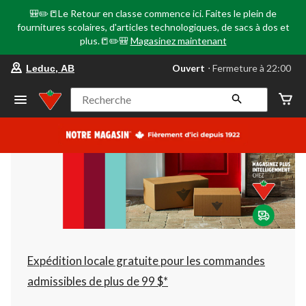
🎒✏️📒Le Retour en classe commence ici. Faites le plein de
fournitures scolaires, d'articles technologiques, de sacs à dos et
plus.📒✏️🎒
Magasinez maintenant
votre
Ouvert
⋅ Fermeture à 22:00
Leduc, AB
magasin
préféré
est
Recherche
Leduc,
AB,
courament
Ouvert,
Fermeture
à
à
22:00
cliquer
pour
changer
Expédition locale gratuite pour les commandes
admissibles de plus de 99 $*