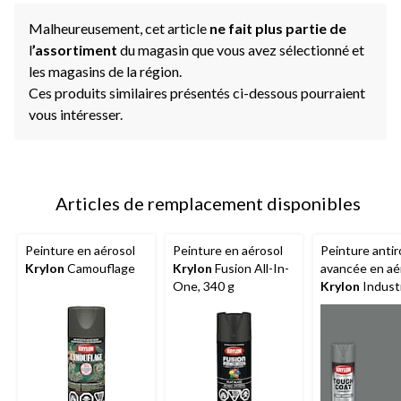
Malheureusement, cet article
ne fait plus partie de
l
’assortiment
du magasin que vous avez sélectionné et
les magasins de la région.
Ces produits similaires présentés ci-dessous pourraient
vous intéresser.
Articles de remplacement disponibles
Peinture en aérosol
Peinture en aérosol
Peinture antiro
Krylon
Camouflage
Krylon
Fusion All-In-
avancée en aé
One, 340 g
Krylon
Industr
Tough Coat, a
gris, 425 g