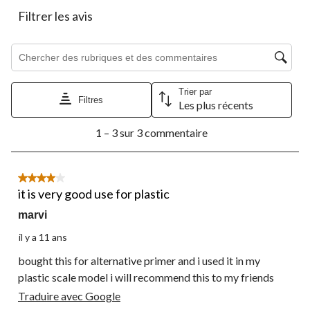
le
le
le
le
le
Filtrer les avis
formulaire
formulaire
formulaire
formulaire
formulaire
de
de
de
de
de
Zone de recherche de sujet et d'avis
soumission.
soumission.
soumission.
soumission.
soumission.
Trier par
Filtres
Les plus récents
1
1 – 3 sur 3 commentaire
à
3
sur
3
4 étoile(s) sur 5.
commentaire.
it is very good use for plastic
marvi
il y a 11 ans
bought this for alternative primer and i used it in my
plastic scale model i will recommend this to my friends
Traduire avec Google