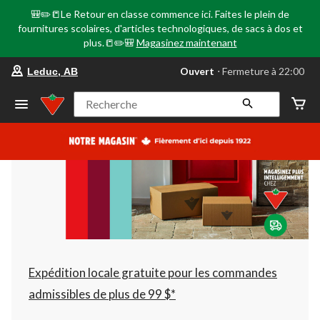
🎒✏️📒Le Retour en classe commence ici. Faites le plein de
fournitures scolaires, d'articles technologiques, de sacs à dos et
plus.📒✏️🎒
Magasinez maintenant
votre
Ouvert
⋅ Fermeture à 22:00
Leduc, AB
magasin
préféré
est
Recherche
Leduc,
AB,
courament
Ouvert,
Fermeture
à
à
22:00
cliquer
pour
changer
Expédition locale gratuite pour les commandes
admissibles de plus de 99 $*