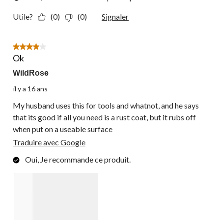
Utile?
(0)
(0)
Signaler
4 étoile(s) sur 5.
Ok
WildRose
il y a 16 ans
My husband uses this for tools and whatnot, and he says
that its good if all you need is a rust coat, but it rubs off
when put on a useable surface
Traduire avec Google
Oui, Je recommande ce produit.