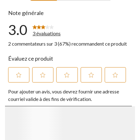
1 commentai
Note générale
3.0
3 évaluations
2 commentateurs sur 3 (67%) recommandent ce produit
Évaluez ce produit
Sélectionnez
Sélectionnez
Sélectionnez
Sélectionnez
Sélectionnez
Pour ajouter un avis, vous devrez fournir une adresse
pour
pour
pour
pour
pour
évaluer
évaluer
évaluer
évaluer
évaluer
courriel valide à des fins de vérification.
l'article
l'article
l'article
l'article
l'article
à
à
à
à
à
1
2
3
4
5
étoile.
étoiles.
étoiles.
étoiles.
étoiles.
Cette
Cette
Cette
Cette
Cette
action
action
action
action
action
ouvrira
ouvrira
ouvrira
ouvrira
ouvrira