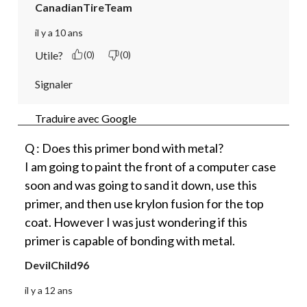
CanadianTireTeam
il y a 10 ans
Utile?
(0)
(0)
Signaler
Traduire avec Google
Q : Does this primer bond with metal?
I am going to paint the front of a computer case
soon and was going to sand it down, use this
primer, and then use krylon fusion for the top
coat. However I was just wondering if this
primer is capable of bonding with metal.
DevilChild96
il y a 12 ans