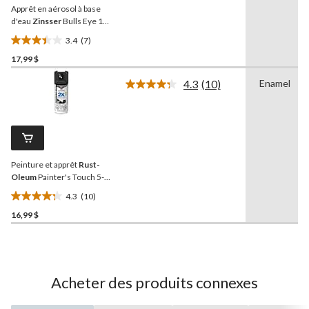
Apprêt en aérosol à base
même
page.
d'eau
Zinsser
Bulls Eye 1-
2-3, blanc, 397 g
3.4
(7)
3.4
17,99 $
étoile(s)
sur
4.3
(10)
Enamel
5.
Lire
les
7
10
évaluations
commentaires.
Lien
vers
la
Peinture et apprêt
Rust-
même
page.
Oleum
Painter's Touch 5-
en-1 2X plus protectrice,
4.3
(10)
noir mat, 340 g
4.3
16,99 $
étoile(s)
sur
5.
10
évaluations
Acheter des produits connexes