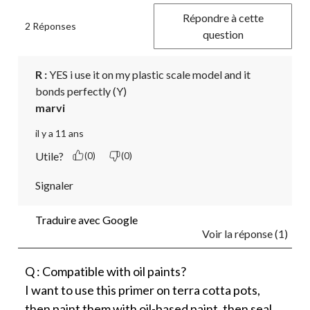
Répondre à cette
2 Réponses
question
R :
 YES i use it on my plastic scale model and it 
bonds perfectly (Y)
marvi
il y a 11 ans
Utile?
(0)
(0)
Signaler
Traduire avec Google
Voir la réponse (1)
Q : Compatible with oil paints?
I want to use this primer on terra cotta pots,
then paint them with oil-based paint, then seal