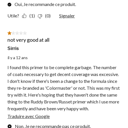
Oui, Je recommande ce produit.
Utile?
(1)
(0)
Signaler
1 étoile(s) sur 5.
not very good at all
Sirris
il y a 12 ans
I found this primer to be complete garbage. The number
of coats necessary to get decent coverage was excessive.
I don't know if there's been a change to the formula since
they re-branded as 'Colormaster' or not. This was my first
try with it. Here's hoping that they haven't done the same
thing to the Ruddy Brown/Russet primer which I use more
frequently and have been very happy with.
Traduire avec Google
Non, Je ne recommande pas ce produit.