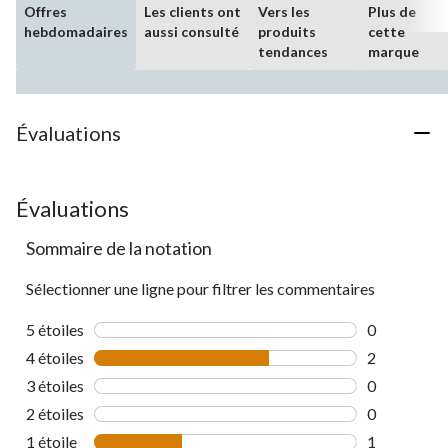
Offres
Les clients ont
Vers les
Plus de
hebdomadaires
aussi consulté
produits
cette
tendances
marque
Évaluations
Évaluations
Sommaire de la notation
Sélectionner une ligne pour filtrer les commentaires
5 étoiles
étoiles
0
0 commentai
4 étoiles
étoiles
2
2 commentai
3 étoiles
étoiles
0
0 commentai
2 étoiles
étoiles
0
0 commentai
1 étoile
étoiles
1