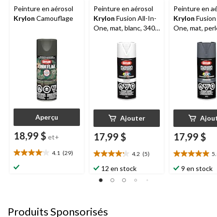
Peinture en aérosol
Peinture en aérosol
Peinture en a
Krylon
Camouflage
Krylon
Fusion All-In-
Krylon
Fusion 
One, mat, blanc, 340
One, mat, perl
g
foncée, 340 g
Aperçu
Ajouter
Ajou
18,99 $
17,99 $
17,99 $
et+
4.1
(29)
4.2
(5)
5
4.1
4.2
5.0
étoile(s)
étoile(s)
étoile(s)
12 en stock
9 en stock
sur
sur
sur
5.
5.
5.
29
5
1
évaluations
évaluations
évaluation
Produits Sponsorisés