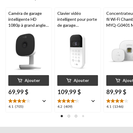
Caméra de garage
Clavier vidéo
Concentrateu
intelligente HD
intelligent pour porte
fil Wi-Fi Cham
1080p à grand angle
de garage
MYQ-G0401 
Chamberlain, vision
Chamberlain, vision
pour porte de
nocturne, résistante
nocturne, résistant
aux intempéries
aux intempéries,
blanc
Ajouter
Ajouter
Ajou
69,99 $
109,99 $
89,99 $
4.1
4.2
4.1
4.1
(705)
4.2
(409)
4.1
(1346)
étoile(s)
étoile(s)
étoile(s)
sur
sur
sur
5.
5.
5.
705
409
1346