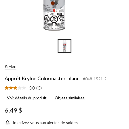
Krylon
Apprêt Krylon Colormaster, blanc
#048-1521-2
3.0
(3)
Lire
les
Voir détails du produit
Objets similaires
3
commentaires.
Lien
6,49 $
vers
la
même
Inscrivez-vous aux alertes de soldes
page.