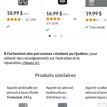
18,99 $
16,99 $
19,99 $
et+
et+
4.1
(29)
3
4.1
3.3
3.9
3.9
(219)
étoile(s)
étoile(s)
7 en stock
étoile(s)
sur
sur
sur
5.
5.
5.
29
3
219
évaluations
évaluations
évaluations
À l'attention des personnes résidant au Québec
: pour
obtenir des renseignements sur l'entretien et la
réparation,
cliquez ici.
Produits similaires
Apprêt antirouille en
Apprêt en aérosol
Apprêt-scella
aérosol à base d'huile
multisurfaces
aérosol à base
Tremclad
, 340 g
d'intérieur et
gomme laque
d'extérieur Premier,
B-I-N, 397 g
340 g