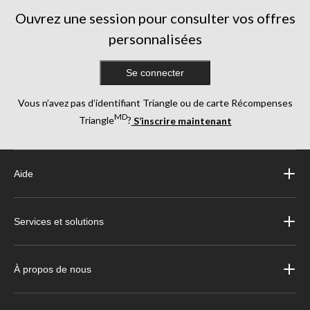
évaluations
évaluations
évaluations
Ouvrez une session pour consulter vos offres
personnalisées
Se connecter
Vous n’avez pas d’identifiant Triangle ou de carte Récompenses
MD
Triangle
?
S’inscrire maintenant
Aide
Services et solutions
À propos de nous