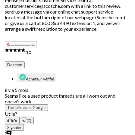
Please email our Customer Service Team at
customerservice@scosche.com with a link to this review,
send us a message via our online chat support service
located at the bottom right of our webpage (Scosche.com)
or give us a call at 800 363 4490 extension 1, and we will
arrange a swift resolution to your experience.
1 étoile(s) sur 5.
no
Deamon
Acheteur vérifié
il y a 5 mois
Seems like a used product threads are all worn out and
doesn't work
Traduire avec Google
Utile?
(0)
(0)
Signaler