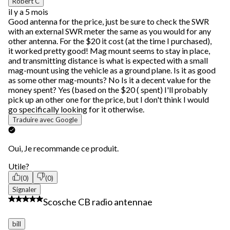
Robert C
il y a 5 mois
Good antenna for the price, just be sure to check the SWR
with an external SWR meter the same as you would for any
other antenna. For the $20 it cost (at the time I purchased),
it worked pretty good! Mag mount seems to stay in place,
and transmitting distance is what is expected with a small
mag-mount using the vehicle as a ground plane. Is it as good
as some other mag-mounts? No Is it a decent value for the
money spent? Yes (based on the $20 ( spent) I'll probably
pick up an other one for the price, but I don't think I would
go specifically looking for it otherwise.
Traduire avec Google
Oui, Je recommande ce produit.
Utile?
(0)
(0)
Signaler
5 étoile(s) sur 5.
Scosche CB radio antennae
bill