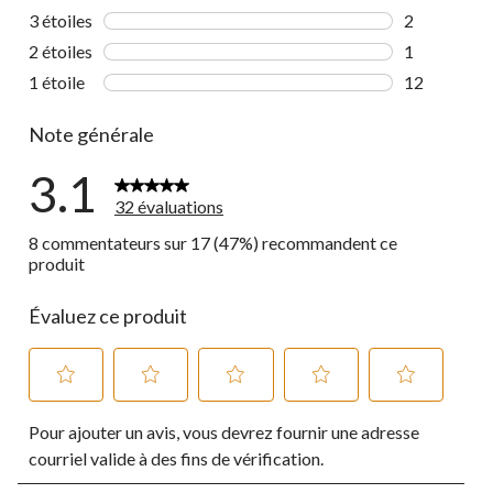
5 commentai
3 étoiles
étoiles
2
2 commentai
2 étoiles
étoiles
1
1 commentai
1 étoile
étoiles
12
12 commenta
Note générale
3.1
32 évaluations
8 commentateurs sur 17 (47%) recommandent ce
produit
Évaluez ce produit
Sélectionnez
Sélectionnez
Sélectionnez
Sélectionnez
Sélectionnez
Pour ajouter un avis, vous devrez fournir une adresse
pour
pour
pour
pour
pour
évaluer
évaluer
évaluer
évaluer
évaluer
courriel valide à des fins de vérification.
l'article
l'article
l'article
l'article
l'article