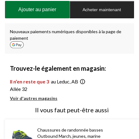
à
Ajouter au panier
Acheter maintenant
jour
à
1
Nouveaux paiements numériques disponibles à la page de
paiement
Trouvez-le également en magasin:
Il n’en reste que 3
au Leduc, AB
Allée 32
Voir d'autres magasins
Il vous faut peut-être aussi
Chaussures de randonnée basses
Outbound March, jeunes, marine