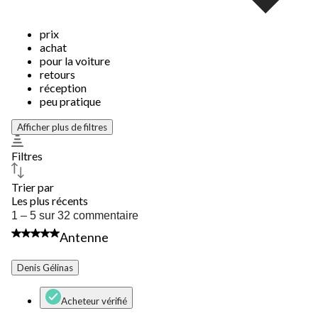
prix
achat
pour la voiture
retours
réception
peu pratique
Afficher plus de filtres
Filtres
Trier par
Les plus récents
1
1 – 5 sur 32 commentaire
à
5 étoile(s) sur 5.
Antenne
5
sur
32
Denis Gélinas
commentaire.
Acheteur vérifié