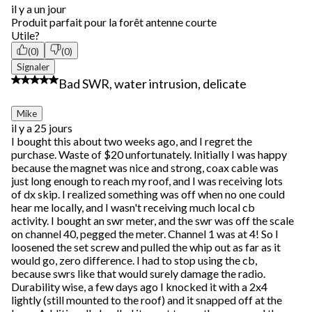
il y a un jour
Produit parfait pour la forêt antenne courte
Utile?
(0)
(0)
Signaler
1 étoile(s) sur 5.
Bad SWR, water intrusion, delicate
Mike
il y a 25 jours
I bought this about two weeks ago, and I regret the
purchase. Waste of $20 unfortunately. Initially I was happy
because the magnet was nice and strong, coax cable was
just long enough to reach my roof, and I was receiving lots
of dx skip. I realized something was off when no one could
hear me locally, and I wasn't receiving much local cb
activity. I bought an swr meter, and the swr was off the scale
on channel 40, pegged the meter. Channel 1 was at 4! So I
loosened the set screw and pulled the whip out as far as it
would go, zero difference. I had to stop using the cb,
because swrs like that would surely damage the radio.
Durability wise, a few days ago I knocked it with a 2x4
lightly (still mounted to the roof) and it snapped off at the