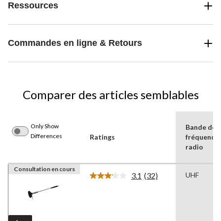
Ressources
Commandes en ligne & Retours
Comparer des articles semblables
Only Show
Bande de
Differences
Ratings
fréquence
radio
Consultation en cours
3.1
(32)
UHF
Lire
les
32
commentaires.
Lien
vers