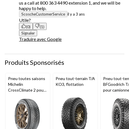
us a call at 800 363 4490 extension 1, and we will be
happy to help.
ScoscheCustomerService
il y a 3 ans
Utile?
(0)
(1)
Signaler
Traduire avec Google
Produits Sponsorisés
Pneu toutes saisons
Pneu tout-terrain T/A
Pneu tout-ter
Michelin
KO3, flottation
BFGoodrich T
CrossClimate 2 pour
pour camionne
véhicules de tourisme
VUS
et multisegments