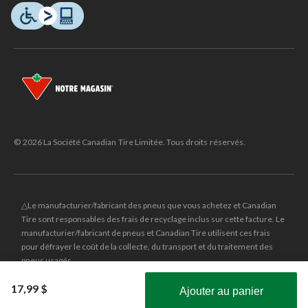
© 2026 La Société Canadian Tire Limitée. Tous droits réservés.
△Le manufacturier/fabricant des pneus que vous achetez et Canadian
Tire sont responsables des frais de recyclage inclus sur cette facture. Le
manufacturier/fabricant de pneus et Canadian Tire utilisent ces frais
pour défrayer le coût de la collecte, du transport et du traitement des
pneus usagés.
MD
CANADIAN TIRE
et le logo du triangle CANADIAN TIRE sont des
17,99 $
Ajouter au panier
marques de commerce déposées de la Société Canadian Tire Limitée.
Obtenez les plus récentes offres!