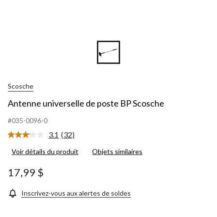
Scosche
Antenne universelle de poste BP Scosche
#035-0096-0
3.1
(32)
Lire
les
Voir détails du produit
Objets similaires
32
commentaires.
Lien
17,99 $
vers
la
même
Inscrivez-vous aux alertes de soldes
page.