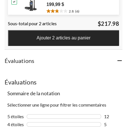
199,99 $
2.8
(6)
2.8
étoile(s)
$217.98
Sous-total pour 2 articles
sur
5.
6
Ajouter 2 articles au panier
évaluations
Évaluations
Évaluations
Sommaire de la notation
Sélectionner une ligne pour filtrer les commentaires
5 étoiles
étoiles
12
12 commenta
4 étoiles
étoiles
5