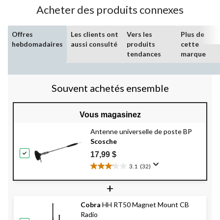
évaluations
Acheter des produits connexes
Offres
Les clients ont
Vers les
Plus de
hebdomadaires
aussi consulté
produits
cette
tendances
marque
Souvent achetés ensemble
Vous magasinez
Antenne universelle de poste BP
Scosche
17,99 $
3.1
(32)
3.1
étoile(s)
+
sur
5.
Cobra
HH RT50 Magnet Mount CB
32
Radio
évaluations