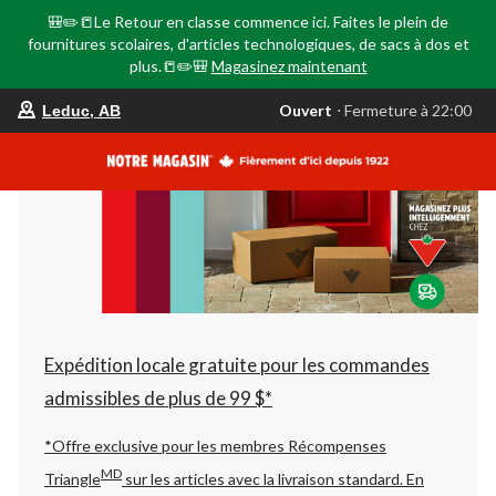
🎒✏️📒Le Retour en classe commence ici. Faites le plein de
fournitures scolaires, d'articles technologiques, de sacs à dos et
plus.📒✏️🎒
Magasinez maintenant
votre
Ouvert
⋅ Fermeture à 22:00
Leduc, AB
magasin
préféré
est
Leduc,
AB,
courament
Ouvert,
Fermeture
à
à
22:00
cliquer
pour
changer
Expédition locale gratuite pour les commandes
admissibles de plus de 99 $*
*Offre exclusive pour les membres Récompenses
MD
Triangle
sur les articles avec la livraison standard.
En