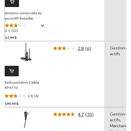
la
même
page.
Antenne universelle de
poste BP
Scosche
3.1
(32)
3.1
étoile(s)
17,99 $
sur
2.8
(6)
Gestion de
5.
Lire
actifs
32
les
6
évaluations
commentaires.
Lien
vers
la
Radio portative
Cobra
même
page.
BP RT50
2.8
(6)
2.8
199,99 $
étoile(s)
sur
4.7
(31)
Gestion de
5.
Lire
actifs,
les
6
31
Marchandis
évaluations
commentaires.