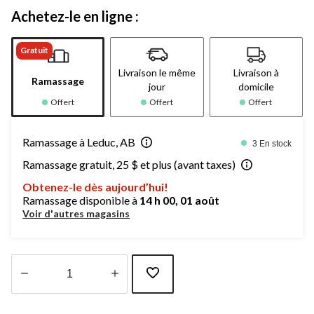
Achetez-le en ligne :
Gratuit
Livraison le même
Livraison à
Ramassage
jour
domicile
Offert
Offert
Offert
Ramassage à Leduc, AB
3 En stock
Ramassage gratuit, 25 $ et plus (avant taxes)
Obtenez-le dès aujourd’hui!
Ramassage disponible à
14 h 00, 01 août
Voir d'autres magasins
Quantité
mise