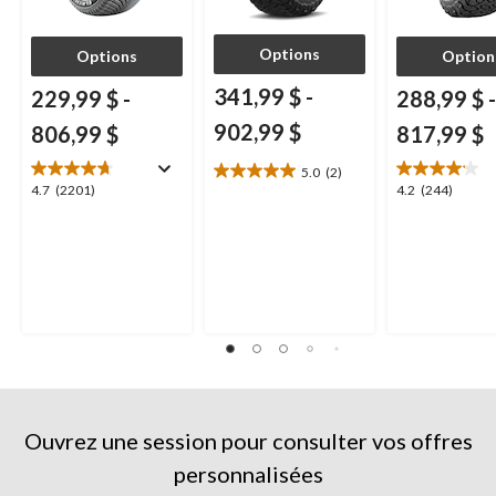
Options
Options
Option
341,99 $
-
229,99 $
-
288,99 $
-
902,99 $
806,99 $
817,99 $
5.0
(2)
5.0
4.7
4.2
4.7
(2201)
4.2
(244)
étoile(s)
étoile(s)
étoile(s)
sur
sur
sur
5.
5.
5.
2
2201
244
évaluations
évaluations
évaluations
Ouvrez une session pour consulter vos offres
personnalisées