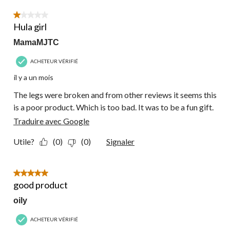
sur
26
1 étoile(s) sur 5.
commentaire.
Hula girl
MamaMJTC
ACHETEUR VÉRIFIÉ
il y a un mois
The legs were broken and from other reviews it seems this
is a poor product. Which is too bad. It was to be a fun gift.
Traduire avec Google
Utile?
(0)
(0)
Signaler
5 étoile(s) sur 5.
good product
oily
ACHETEUR VÉRIFIÉ