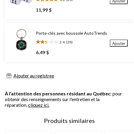
Ajouter
4.8
étoile(s)
11,99 $
sur
5.
26
évaluations
Porte-clés avec boussole AutoTrends
2.4
(28)
Ajouter
2.4
étoile(s)
6,49 $
sur
5.
28
évaluations
Ajouter au registree
À l'attention des personnes résidant au Québec
: pour
obtenir des renseignements sur l'entretien et la
réparation,
cliquez ici.
Produits similaires