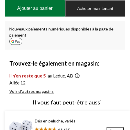
à
Ajouter au panier
Acheter maintenant
jour
à
1
Nouveaux paiements numériques disponibles à la page de
paiement
Trouvez-le également en magasin:
Il n’en reste que 5
au Leduc, AB
Allée 12
Voir d'autres magasins
Il vous faut peut-être aussi
Dés en peluche, variés
4.8
(26)