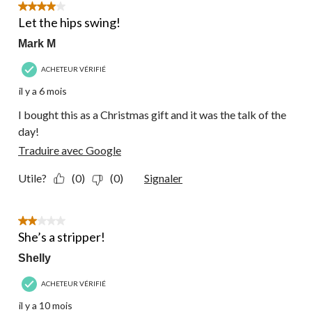
4 étoile(s) sur 5.
Let the hips swing!
Mark M
ACHETEUR VÉRIFIÉ
il y a 6 mois
I bought this as a Christmas gift and it was the talk of the
day!
Traduire avec Google
Utile?
(0)
(0)
Signaler
2 étoile(s) sur 5.
She’s a stripper!
Shelly
ACHETEUR VÉRIFIÉ
il y a 10 mois