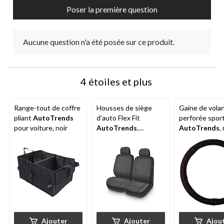
Poser la première question
Aucune question n'a été posée sur ce produit.
4 étoiles et plus
Range-tout de coffre
Housses de siège
Gaine de vola
pliant
AutoTrends
d'auto Flex Fit
perforée spor
pour voiture, noir
AutoTrends
,
AutoTrends
,
jacquard, paq. 2
Ajouter
Ajouter
Ajou