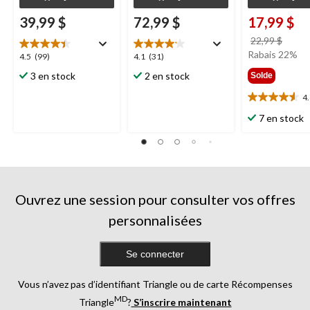
39,99 $
72,99 $
17,99 $
prix
22,99 $
était
Rabais 22%
4.5
4.1
4.5
(99)
4.1
(31)
22,99
étoile(s)
étoile(s)
3 en stock
2 en stock
Solde
sur
sur
5.
5.
4
4.6
99
31
étoile(s)
7 en stock
évaluations
évaluations
sur
5.
5
évaluations
Ouvrez une session pour consulter vos offres
personnalisées
Se connecter
Vous n’avez pas d’identifiant Triangle ou de carte Récompenses
MD
Triangle
?
S’inscrire maintenant