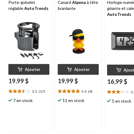
Porte-gobelet
Canard
Alpena
à tête
Horloge numé
réglable
AutoTrends
branlante
géante et cale
AutoTrends
Ajouter
Ajouter
Ajou
19,99 $
19,99 $
16,99 $
3.5
(17)
5.0
(4)
3
3.5
5.0
3.2
étoile(s)
étoile(s)
étoile(s)
7 en stock
11 en stock
5 en stock
sur
sur
sur
5.
5.
5.
17
4
25
évaluations
évaluations
évaluations