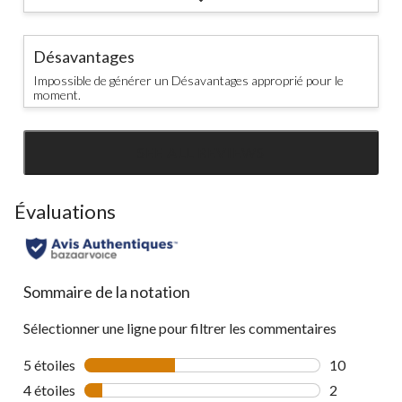
Désavantages
Impossible de générer un Désavantages approprié pour le
moment.
SEE ALL REVIEWS
Click
to
go
Évaluations
to
all
reviews
Sommaire de la notation
Sélectionner une ligne pour filtrer les commentaires
5 étoiles
étoiles
10
10 commenta
4 étoiles
étoiles
2