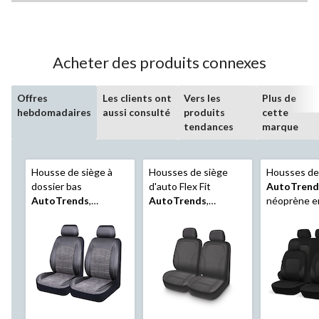
sur
5.
21
évaluations
Acheter des produits connexes
Offres
Les clients ont
Vers les
Plus de
hebdomadaires
aussi consulté
produits
cette
tendances
marque
Housse de siège à
Housses de siège
Housses de
dossier bas
d'auto Flex Fit
AutoTrend
AutoTrends
,
AutoTrends
,
néoprène en
similicuir/jacquard,
jacquard, paq. 2
noir/gris chiné, paq. 2