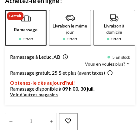
Achetez-le en ligne :
Gratuit
Livraison le même
Livraison à
Ramassage
jour
domicile
Offert
Offert
Offert
Ramassage à Leduc, AB
5 En stock
Vous en voulez plus?
Ramassage gratuit, 25 $ et plus (avant taxes)
Obtenez-le dès aujourd’hui!
Ramassage disponible à
09 h 00, 30 juil.
Voir d'autres magasins
Quantité
mise