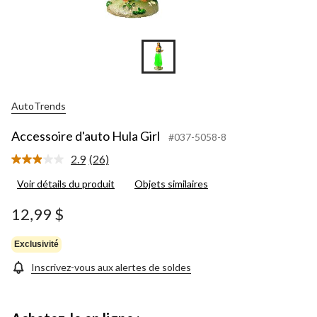
AutoTrends
Accessoire d'auto Hula Girl
#037-5058-8
2.9
(26)
Lire
les
Voir détails du produit
Objets similaires
26
commentaires.
Lien
12,99 $
vers
la
même
Exclusivité
page.
Inscrivez-vous aux alertes de soldes