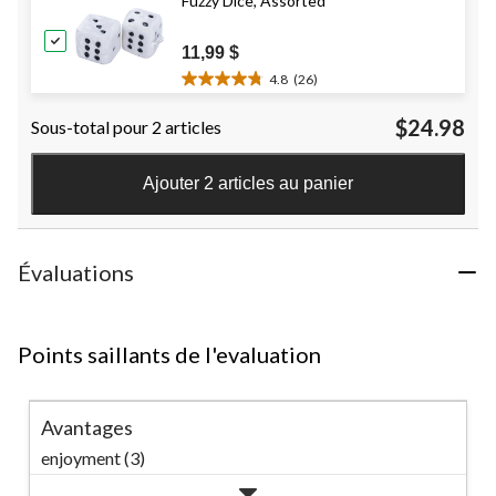
Fuzzy Dice, Assorted
26
évaluations
11,99 $
4.8
(26)
4.8
étoile(s)
$24.98
Sous-total pour 2 articles
sur
5.
26
Ajouter 2 articles au panier
évaluations
Évaluations
Points saillants de l'evaluation
Avantages
enjoyment (3)