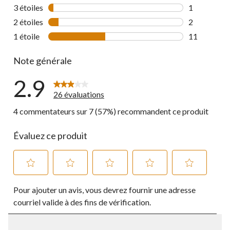
2 commentai
3 étoiles
étoiles
1
1 commentai
2 étoiles
étoiles
2
2 commentai
1 étoile
étoiles
11
11 commenta
Note générale
2.9
26 évaluations
4 commentateurs sur 7 (57%) recommandent ce produit
Évaluez ce produit
Sélectionnez
Sélectionnez
Sélectionnez
Sélectionnez
Sélectionnez
Pour ajouter un avis, vous devrez fournir une adresse
pour
pour
pour
pour
pour
évaluer
évaluer
évaluer
évaluer
évaluer
courriel valide à des fins de vérification.
l'article
l'article
l'article
l'article
l'article
à
à
à
à
à
1
2
3
4
5