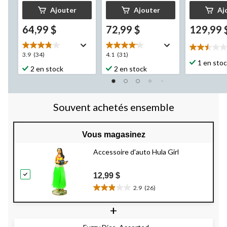
Ajouter
Ajouter
Aj
64,99 $
72,99 $
129,99 
2.5
3.9
4.1
3.9
(34)
4.1
(31)
étoile(s)
1 en sto
étoile(s)
étoile(s)
2 en stock
2 en stock
sur
sur
sur
5.
5.
5.
2
34
31
évaluation
évaluations
évaluations
Souvent achetés ensemble
Vous magasinez
Accessoire d'auto Hula Girl
12,99 $
2.9
(26)
2.9
étoile(s)
+
sur
5.