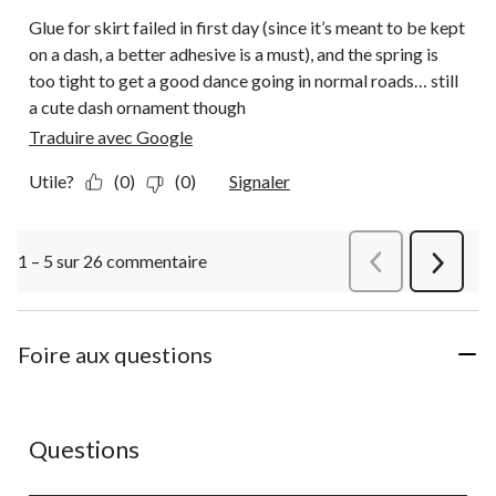
Glue for skirt failed in first day (since it’s meant to be kept
on a dash, a better adhesive is a must), and the spring is
too tight to get a good dance going in normal roads… still
a cute dash ornament though
Traduire avec Google
Utile?
(0)
(0)
Signaler
1 – 5 sur 26 commentaire
Précédentcommen
Suivant
commen
Foire aux questions
Aucune question n'a été posée sur ce produit.
Questions