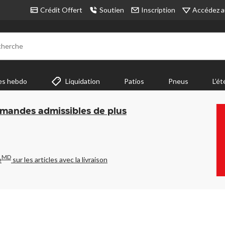
Accédez a
Crédit Offert
Soutien
Inscription
cherche
es hebdo
Liquidation
Patios
Pneus
L’ét
mmandes admissibles de plus
MD
e
sur les articles avec la livraison