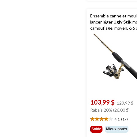
Ensemble canne et moul
lancer léger
Ugly Stik
mo
camouflage, moyen, 6,6 
103,99 $
p
129,99 $
é
Rabais 20% (26.00 $)
1
4.1
(17)
4.1
étoile(s)
Solde
Mieux notés
sur