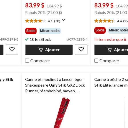
83,99 $
83,99 $
prix
104,99 $
104,99
était
Rabais 20% (21.00 $)
Rabais 20% (21.00 
104,99 $
4.1
(78)
4.4
(29
4.1
4.4
étoile(s)
étoile(s)
Solde
Mieux noté
Solde
Mieux notés
sur
sur
10 En Stock
Il n’en reste que 6
5.
5.
499-5191-8
#077-5238-4
78
29
Ajouter
Ajoute
évaluations
évaluations
Comparer
Comparer
gly Stik
Canne et moulinet à lancer léger
Canne à pêche 2 s
Shakespeare
Ugly Stik
GX2 Dock
Stik
Elite, lancer 
Runner, réembobiné, moyen,
droitier, 36 po