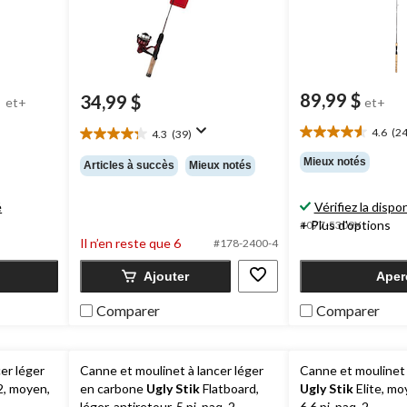
89,99 $
34,99 $
prix
et+
et+
était
4.6
(24
4.3
(39)
à
4.6
4.3
partir
étoile(s)
étoile(s)
Mieux notés
Articles à succès
Mieux notés
sur
de
sur
5.
74,99 $
5.
é
Vérifiez la dispon
24
39
+ Plus d'options
évaluations
#077-5309X
évaluations
Il n’en reste que 6
#178-2400-4
Ajouter
Aper
Comparer
Comparer
er léger
Canne et moulinet à lancer léger
Canne et moulinet 
, moyen,
en carbone
Ugly Stik
Flatboard,
Ugly Stik
Elite, mo
léger, antiretour, 5 pi, paq. 2
6,6 pi, paq. 2