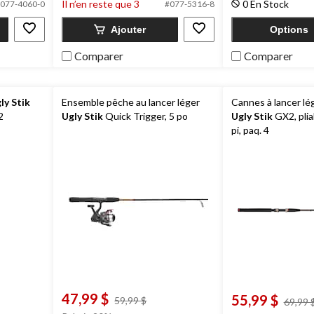
20
Il n’en reste que 3
0 En Stock
5.
077-4060-0
#077-5316-8
évaluations
39
Ajouter
Options
évaluations
Comparer
Comparer
ly Stik
Ensemble pêche au lancer léger
Cannes à lancer lé
2
Ugly Stik
Quick Trigger, 5 po
Ugly Stik
GX2, plia
pi, paq. 4
47,99 $
55,99 $
prix
59,99 $
69,99 
t
était