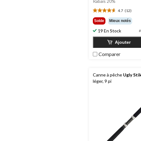
Rabais 20%
74,9
4.7
(12)
4.7
étoile(s)
Solde
Mieux notés
sur
19 En Stock
5.
#
12
Ajouter
évaluations
Comparer
Canne à pêche
Ugly Sti
léger, 9 pi