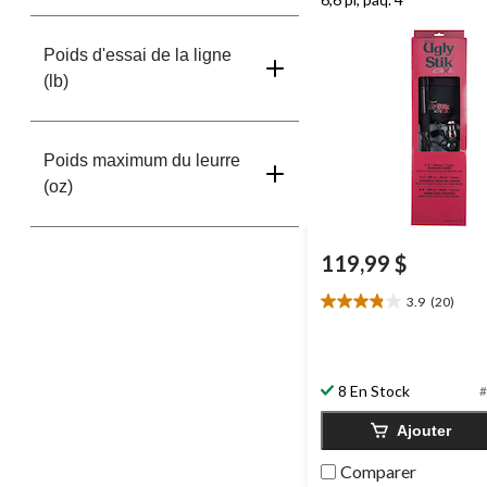
Poids d'essai de la ligne
(lb)
Poids maximum du leurre
(oz)
119,99 $
3.9
(20)
3.9
étoile(s)
sur
5.
8 En Stock
#
20
évaluations
Ajouter
Comparer