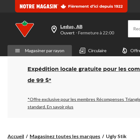
Leduc, AB
Re
votre
Ouvert
⋅ Fermeture à 22:00
magasin
préféré
est
Magasiner par rayon
Circulaire
Offr
Leduc,
AB,
courament
Ouvert,
Expédition locale gratuite pour les co
Fermeture
à
de 99 $*
à
22:00
cliquer
pour
*Offre exclusive pour les membres Récompenses Triangl
changer
standard.
En savoir plus
Ugly
Accueil
Magasinez toutes les marques
Ugly Stik