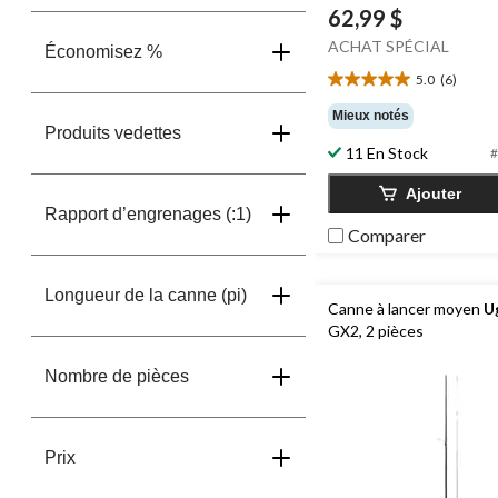
62,99 $
ACHAT SPÉCIAL
Économisez %
5.0
(6)
5.0
étoile(s)
Mieux notés
sur
Produits vedettes
5.
11 En Stock
#
6
évaluations
Ajouter
Rapport d’engrenages (:1)
Comparer
Longueur de la canne (pi)
Canne à lancer moyen
U
GX2, 2 pièces
Nombre de pièces
Prix