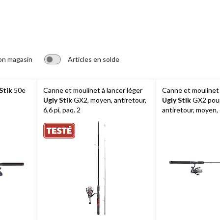
on magasin
Articles en solde
Stik
50e
Canne et moulinet à lancer léger
Canne et moulinet 
Ugly Stik
GX2, moyen, antiretour,
Ugly Stik
GX2 pour
6,6 pi, paq. 2
antiretour, moyen, 6