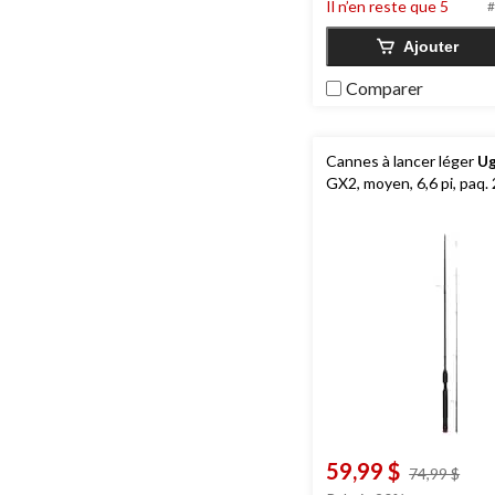
Il n’en reste que 5
5.
#
17
Ajouter
évaluations
Comparer
Cannes à lancer léger
Ug
GX2, moyen, 6,6 pi, paq. 
59,99 $
prix
74,99 $
étai