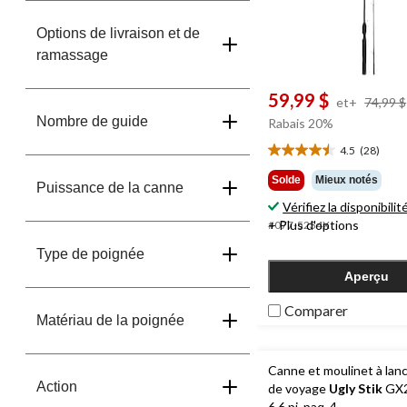
Options de livraison et de
ramassage
59,99 $
et+
74,99 $
Nombre de guide
Rabais 20%
4.5
(28)
4.5
étoile(s)
Solde
Mieux notés
Puissance de la canne
sur
Vérifiez la disponibilit
5.
+ Plus d'options
#077-5234X
28
évaluations
Type de poignée
Aperçu
Comparer
Matériau de la poignée
Canne et moulinet à lanc
Action
de voyage
Ugly Stik
GX2
6,6 pi, paq. 4