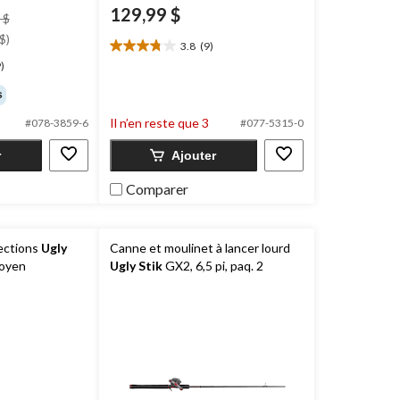
129,99 $
prix
 $
était
$)
3.8
(9)
3.8
104,99 $
)
étoile(s)
sur
s
5.
9
Il n’en reste que 3
#078-3859-6
#077-5315-0
évaluations
r
Ajouter
Comparer
ections
Ugly
Canne et moulinet à lancer lourd
moyen
Ugly Stik
GX2, 6,5 pi, paq. 2