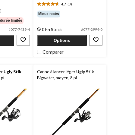
était
4.7
(3)
4.7
69,99 $
)
étoile(s)
Mieux notés
sur
 durée limitée
5.
3
0 En Stock
#077-7439-4
#077-2994-0
évaluations
Options
Comparer
er
Ugly Stik
Canne à lancer léger
Ugly Stik
 pi
Bigwater, moyen, 8 pi