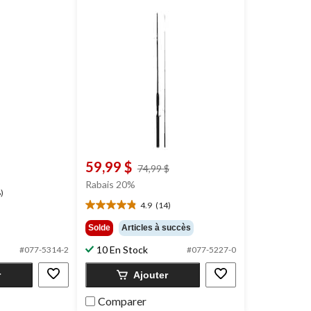
59,99 $
prix
74,99 $
était
Rabais 20%
)
74,99 $
4.9
(14)
4.9
étoile(s)
Solde
Articles à succès
sur
10 En Stock
5.
#077-5314-2
#077-5227-0
14
r
Ajouter
évaluations
Comparer