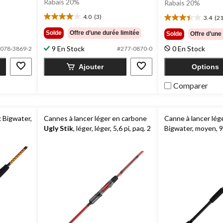
Rabais 20%
Rabais 20%
9 $
59,99 $
4.0
(3)
3.4
(21
4.0
3.4
étoile(s)
étoile(s)
Solde
Offre d’une durée limitée
Solde
Offre d’une
sur
sur
9 En Stock
0 En Stock
5.
078-3869-2
#277-0870-0
5.
3
21
Ajouter
Options
évaluations
évaluations
Comparer
k
Bigwater,
Cannes à lancer léger en carbone
Canne à lancer lég
Ugly Stik
, léger, léger, 5,6 pi, paq. 2
Bigwater, moyen, 9