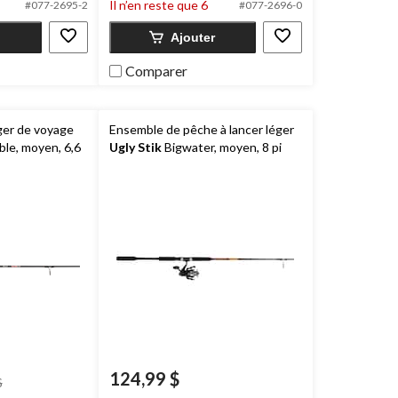
16
Il n’en reste que 6
#077-2695-2
#077-2696-0
évaluations
Ajouter
Comparer
ger de voyage
Ensemble de pêche à lancer léger
ble, moyen, 6,6
Ugly Stik
Bigwater, moyen, 8 pi
124,99 $
prix
$