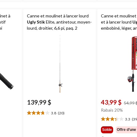
inet à
Canne et moulinet à lancer lourd
Canne et moulinet 
tif
Ugly Stik
Elite, antiretour, moyen-
et à lancer lourd
Ug
pi
lourd, droitier, 6,6 pi, paq. 2
embobiné, léger, ant
pièces
139,99 $
43,99 $
rix
54,99 
tait
Rabais 20%
3.8
(20)
29,99 $
3.8
3.3
(39
étoile(s)
3.3
sur
étoile(s)
Solde
Offre d’une
5.
sur