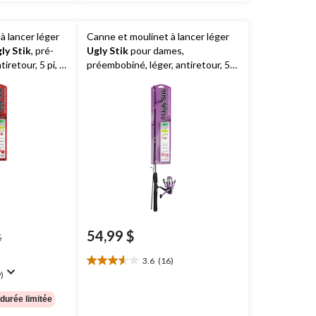
à lancer léger
Canne et moulinet à lancer léger
ly Stik
, pré-
Ugly Stik
pour dames,
iretour, 5 pi, 2
préembobiné, léger, antiretour, 5
pi, paq. 2
54,99 $
prix
$
était
3.6
(16)
54,99 $
3.6
)
étoile(s)
sur
 durée limitée
5.