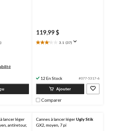
119,99 $
)
3.1
(37)
3.1
étoile(s)
sur
5.
ibilité
37
évaluations
12 En Stock
#077-5317-6
çu
Ajouter
Comparer
à lancer léger
Cannes à lancer léger
Ugly Stik
yen, antiretour,
GX2, moyen, 7 pi