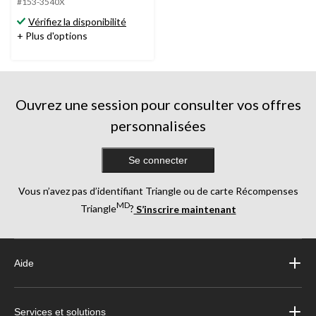
#153-3540X
sur
Vérifiez la disponibilité
5.
+ Plus d'options
Ouvrez une session pour consulter vos offres
personnalisées
Se connecter
Vous n’avez pas d’identifiant Triangle ou de carte Récompenses
MD
Triangle
?
S’inscrire maintenant
Aide
Services et solutions