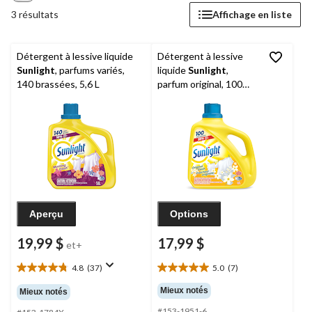
3 résultats
Affichage en liste
Détergent à lessive liquide
Détergent à lessive
Sunlight
, parfums variés,
liquide
Sunlight
,
140 brassées, 5,6 L
parfum original, 100
brassées, 4 L
Aperçu
Options
19,99 $
17,99 $
et+
4.8
(37)
5.0
(7)
4.8
5.0
étoile(s)
étoile(s)
Mieux notés
Mieux notés
sur
sur
#153-1951-6