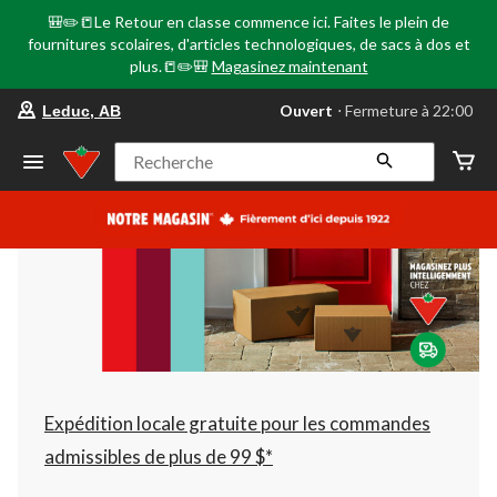
🎒✏️📒Le Retour en classe commence ici. Faites le plein de
fournitures scolaires, d'articles technologiques, de sacs à dos et
plus.📒✏️🎒
Magasinez maintenant
votre
Ouvert
⋅ Fermeture à 22:00
Leduc, AB
magasin
préféré
est
Recherche
Leduc,
AB,
courament
Ouvert,
Fermeture
à
à
22:00
cliquer
pour
changer
Expédition locale gratuite pour les commandes
admissibles de plus de 99 $*