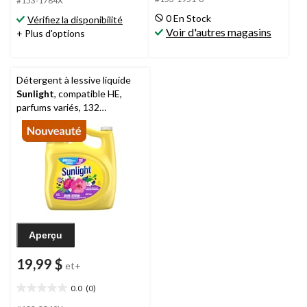
5.
5.
#153-1784X
37
7
0 En Stock
Vérifiez la disponibilité
évaluations
évaluations
Voir d'autres magasins
+ Plus d'options
Détergent à lessive liquide
Sunlight
, compatible HE,
parfums variés, 132
brassées, 4,42 L
Aperçu
19,99 $
et+
0.0
(0)
0.0
étoile(s)