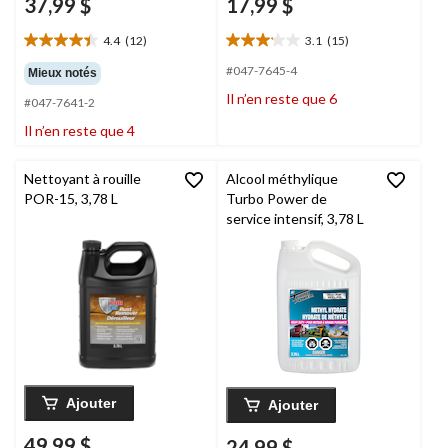
37,99 $
17,99 $
4.4
(12)
3.1
(15)
4.4
3.1
étoile(s)
étoile(s)
#047-7645-4
Mieux notés
sur
sur
Il n’en reste que 6
#047-7641-2
5.
5.
12
15
Il n’en reste que 4
évaluations
évaluations
Nettoyant à rouille
Alcool méthylique
POR-15, 3,78 L
Turbo Power de
service intensif, 3,78 L
Ajouter
Ajouter
49,99 $
24,99 $