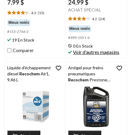
7,99 $
24,99 $
ACHAT SPÉCIAL
4.3
(13)
4.3
4.2
(24)
étoile(s)
4.2
Mieux notés
sur
étoile(s)
Mieux notés
#153-2766-2
5.
sur
#499-1051-6
13
5.
19 En Stock
évaluations
24
0 En Stock
évaluations
Comparer
Voir d'autres magasins
Liquide d'échappement
Antigel pour freins
diesel
Recochem
Air1,
pneumatiques
9,46 L
Recochem
Prestone
Command, 3,78 L