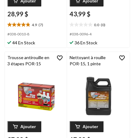
Ajouter
Ajouter
28,99 $
43,99 $
4.9
(7)
0.0
(0)
4.9
0.0
étoile(s)
étoile(s)
#038-0010-8
#038-0096-4
sur
sur
44 En Stock
36 En Stock
5.
5.
7
évaluations
Trousse antirouille en
Nettoyant à rouille
3 étapes POR-15
POR-15, 1 pinte
Ajouter
Ajouter