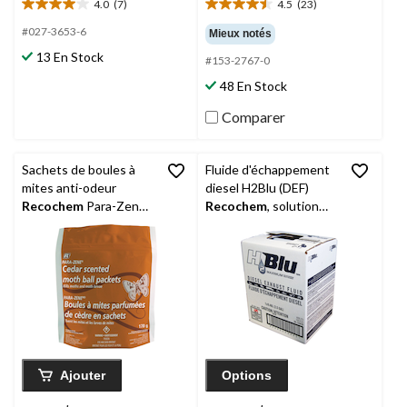
4.0
(7)
4.5
(23)
4.0
4.5
étoile(s)
étoile(s)
#027-3653-6
Mieux notés
sur
sur
13 En Stock
#153-2767-0
5.
5.
7
23
48 En Stock
évaluations
évaluations
Comparer
Sachets de boules à
Fluide d'échappement
mites anti-odeur
diesel H2Blu (DEF)
Recochem
Para-Zene,
Recochem
, solution
170 g
non toxique, inodore et
incolore, 9,46 L
Ajouter
Options