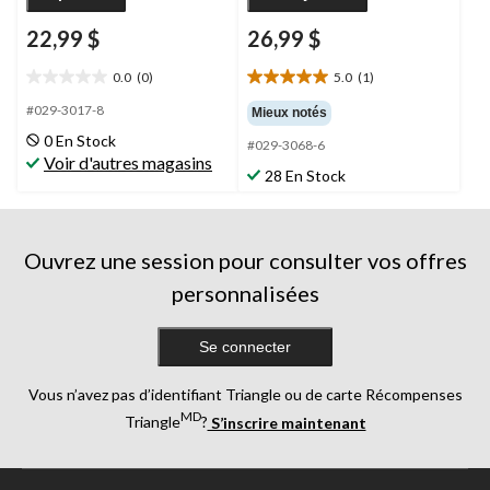
22,99 $
26,99 $
0.0
(0)
5.0
(1)
0.0
5.0
étoile(s)
étoile(s)
#029-3017-8
Mieux notés
sur
sur
0 En Stock
#029-3068-6
5.
5.
Voir d'autres magasins
1
28 En Stock
évaluation
Ouvrez une session pour consulter vos offres
personnalisées
Se connecter
Vous n’avez pas d’identifiant Triangle ou de carte Récompenses
MD
Triangle
?
S’inscrire maintenant