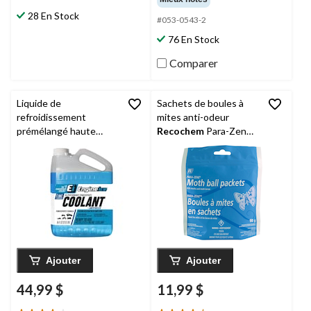
sur
sur
28 En Stock
5.
5.
#053-0543-2
238
76 En Stock
évaluations
Comparer
Liquide de
Sachets de boules à
refroidissement
mites anti-odeur
prémélangé haute
Recochem
Para-Zene,
performance
340 g
Recochem
Engine Ice
2 L
Ajouter
Ajouter
44,99 $
11,99 $