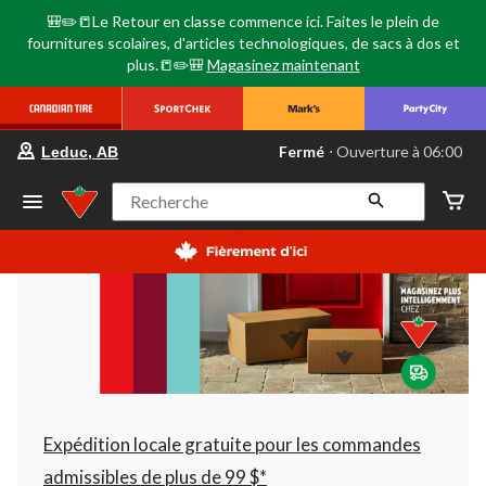
🎒✏️📒Le Retour en classe commence ici. Faites le plein de
fournitures scolaires, d'articles technologiques, de sacs à dos et
plus.📒✏️🎒
Magasinez maintenant
votre
Fermé
⋅ Ouverture à 06:00
Leduc, AB
magasin
préféré
est
Recherche
Leduc,
AB,
courament
Fermé,
Ouverture
à
à
06:00
cliquer
pour
changer
Expédition locale gratuite pour les commandes
admissibles de plus de 99 $*