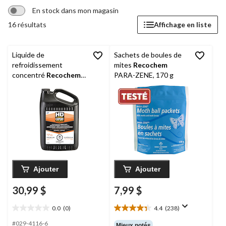
En stock dans mon magasin
16 résultats
Affichage en liste
Liquide de
Sachets de boules de
refroidissement
mites
Recochem
concentré
Recochem
PARA-ZENE, 170 g
HD Expert Premium,
pour diesel de service
intense, 3,78 L
Ajouter
Ajouter
30,99 $
7,99 $
0.0
(0)
4.4
(238)
0.0
4.4
étoile(s)
étoile(s)
#029-4116-6
Mieux notés