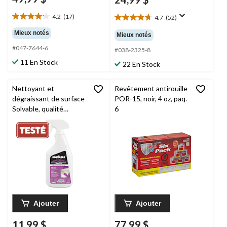
4.2
(17)
4.7
(52)
4.2
4.7
étoile(s)
étoile(s)
Mieux notés
Mieux notés
sur
sur
#047-7644-6
5.
5.
#038-2325-8
17
52
11 En Stock
22 En Stock
évaluations
évaluations
Nettoyant et
Revêtement antirouille
dégraissant de surface
POR-15, noir, 4 oz, paq.
Solvable, qualité
6
professionnelle, 625
mL
Ajouter
Ajouter
11,99 $
77,99 $