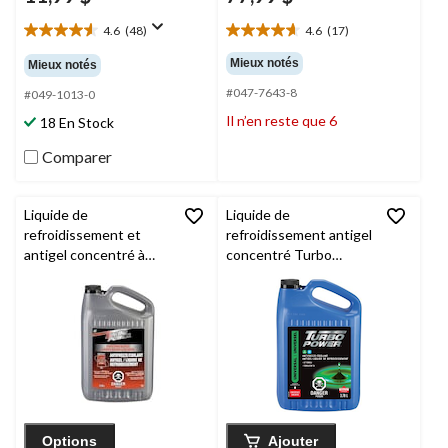
4.6
(48)
4.6
(17)
4.6
4.6
étoile(s)
étoile(s)
Mieux notés
Mieux notés
sur
sur
#047-7643-8
5.
5.
#049-1013-0
48
17
Il n’en reste que 6
18 En Stock
évaluations
évaluations
Comparer
Liquide de
Liquide de
refroidissement et
refroidissement antigel
antigel concentré à
concentré Turbo
durée prolongée Turbo
Power Universal, 3,78 L
Power, 3,78 L
Options
Ajouter