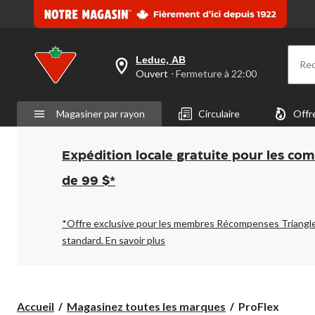
Leduc, AB
Re
votre
Ouvert
⋅ Fermeture à 22:00
magasin
préféré
est
Magasiner par rayon
Circulaire
Offr
Leduc,
AB,
courament
Ouvert,
Expédition locale gratuite pour les co
Fermeture
à
de 99 $*
à
22:00
cliquer
pour
*Offre exclusive pour les membres Récompenses Triangl
changer
standard.
En savoir plus
ProFlex
Accueil
Magasinez toutes les marques
ProFlex