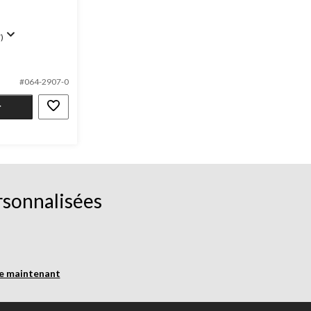
)
#064-2907-0
r
rsonnalisées
re maintenant