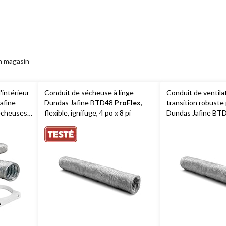
n magasin
'intérieur
Conduit de sécheuse à linge
Conduit de ventila
afine
Dundas Jafine BTD48
ProFlex
,
transition robuste
sécheuses
flexible, ignifuge, 4 po x 8 pi
Dundas Jafine B
 po x 5 pi
ProFlex
, résistant
6 m (4 po x 20 pi)