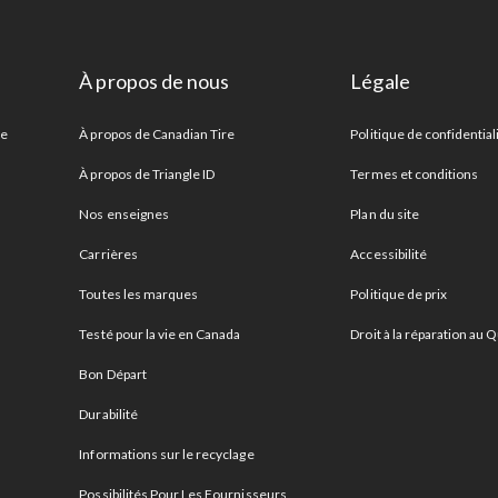
À propos de nous
Légale
re
À propos de Canadian Tire
Politique de confidential
À propos de Triangle ID
Termes et conditions
Nos enseignes
Plan du site
Carrières
Accessibilité
Toutes les marques
Politique de prix
Testé pour la vie en Canada
Droit à la réparation au
Bon Départ
Durabilité
Informations sur le recyclage
Possibilités Pour Les Fournisseurs