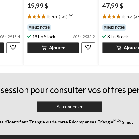
19,99 $
47,99 $
4.4
(130)
4.2
(37
4.4
4.2
étoile(s)
étoile(s)
Mieux notés
Mieux notés
sur
sur
19 En Stock
8 En Stock
5.
5.
064-2918-4
#064-2935-2
130
37
Ajouter
Ajoute
évaluations
évaluations
session pour consulter vos offres pe
Se connecter
MD
as d’identifiant Triangle ou de carte Récompenses Triangle
?
S’inscri