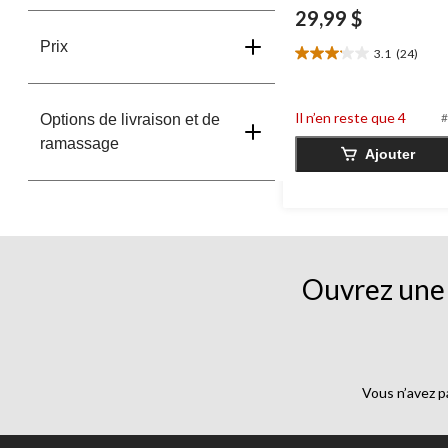
29,99 $
Prix
3.1
(24)
3.1
étoile(s)
sur
Il n’en reste que 4
5.
#
Options de livraison et de
24
ramassage
Ajouter
évaluations
Ouvrez une 
Vous n’avez p