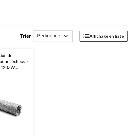
Trier
Pertinence
Affichage en liste
tion de
 pour sécheuse
TD420ZW
 au feu, 10 cm x