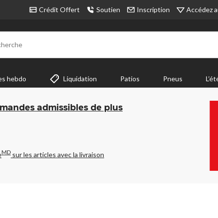
Accédez a
Crédit Offert
Soutien
Inscription
cherche
es hebdo
Liquidation
Patios
Pneus
L’ét
mmandes admissibles de plus
MD
e
sur les articles avec la livraison