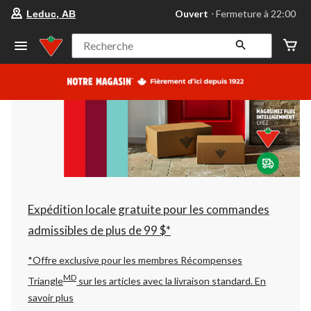
votre
Ouvert
⋅ Fermeture à 22:00
Leduc, AB
magasin
préféré
est
Recherche
Leduc,
AB,
courament
Ouvert,
Fermeture
à
à
22:00
cliquer
pour
changer
Expédition locale gratuite pour les commandes
admissibles de plus de 99 $*
*Offre exclusive pour les membres Récompenses
MD
Triangle
sur les articles avec la livraison standard.
En
savoir plus