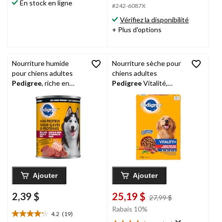
En stock en ligne
5.
5.
#242-6087X
135
Vérifiez la disponibilité
évaluations
+ Plus d'options
Nourriture humide
Nourriture sèche pour
pour chiens adultes
chiens adultes
Pedigree
, riche en
Pedigree
Vitalité,
protéines, boeuf et
saveur de boeuf
agneau en sauce, 375 g
copieux et légumes, 8
kg
Ajouter
Ajouter
2,39 $
25,19 $
prix
27,99 $
était
Rabais 10%
4.2
(19)
27,99 $
4.2