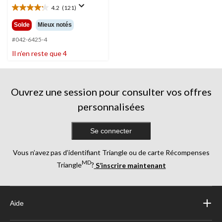
27,99 $
4.2
(121)
4.2
étoile(s)
Solde
Mieux notés
sur
5.
#042-6425-4
121
Il n’en reste que 4
évaluations
Ouvrez une session pour consulter vos offres
personnalisées
Se connecter
Vous n’avez pas d’identifiant Triangle ou de carte Récompenses
MD
Triangle
?
S’inscrire maintenant
Aide