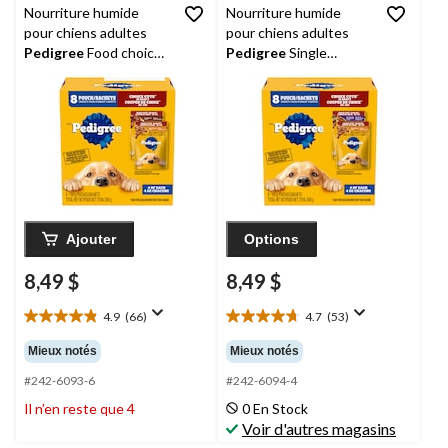
Nourriture humide
Nourriture humide
pour chiens adultes
pour chiens adultes
Pedigree
Food choice
Pedigree
Single
coupes en sauce,
Choice Coupe en
poulet grillé et filet
sauce, poulet grillé et
mignon, assortiment,
nouilles au boeuf,
100 g, paq. 8
saveurs variées, 100 g,
paq. 8
Ajouter
Options
8,49 $
8,49 $
4.9
(66)
4.7
(53)
4.9
4.7
étoile(s)
étoile(s)
Mieux notés
Mieux notés
sur
sur
5.
5.
#242-6093-6
#242-6094-4
66
53
Il n’en reste que 4
0 En Stock
évaluations
évaluations
Voir d'autres magasins