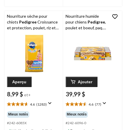
Nourriture sèche pour
Nourriture humide
chiots
Pedigree
Croissance
pour chiens
Pedigree
,
et protection, poulet, riz et
poulet et boeuf, paq.
légumes, formats variés
24 x 375 g
Aperçu
Ajouter
8,99 $
39,99 $
et+
4.6
(1283)
4.6
(77)
4.6
4.6
étoile(s)
étoile(s)
Mieux notés
Mieux notés
sur
sur
5.
5.
#242-6085X
#242-6096-0
1283
77