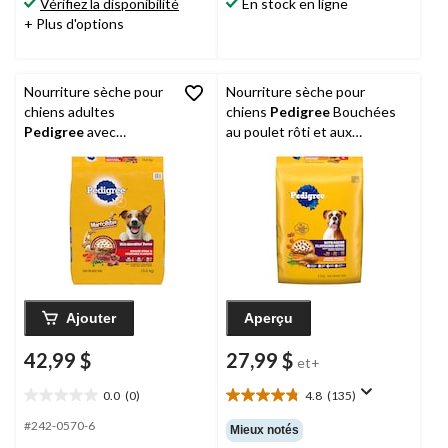
Vérifiez la disponibilité
En stock en ligne
évaluations
évaluations
+ Plus d'options
Nourriture sèche pour
Nourriture sèche pour
chiens adultes
chiens
Pedigree
Bouchées
Pedigree
avec
au poulet rôti et aux
bouchées Marrobites
légumes avec bacon,
saveur de bifteck grillé
formats variés
et de légumes, 13.6 kg
Ajouter
Aperçu
42,99 $
27,99 $
et+
0.0
(0)
4.8
(135)
0.0
4.8
étoile(s)
étoile(s)
#242-0570-6
Mieux notés
sur
sur