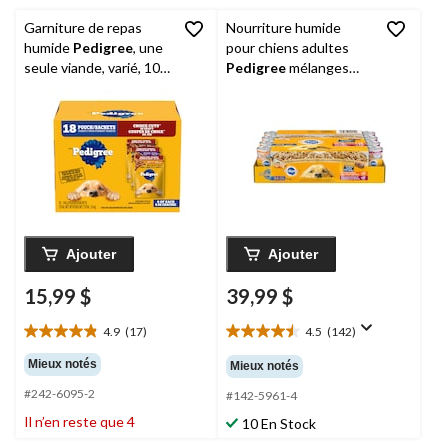
Garniture de repas
Nourriture humide
humide
Pedigree
, une
pour chiens adultes
seule viande, varié, 100
Pedigree
mélanges
g, paq. 18
hachés, poulet et filet
mignon, choix varié,
100 g, paq. 24
Ajouter
Ajouter
15,99 $
39,99 $
4.9
(17)
4.5
(142)
4.9
4.5
étoile(s)
étoile(s)
Mieux notés
Mieux notés
sur
sur
#242-6095-2
5.
5.
#142-5961-4
17
142
Il n’en reste que 4
10 En Stock
évaluations
évaluations