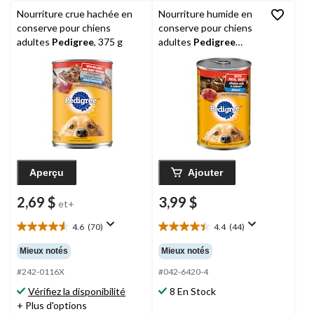
Nourriture crue hachée en
Nourriture humide en
conserve pour chiens
conserve pour chiens
adultes
Pedigree
, 375 g
adultes
Pedigree
Coupes de choix en
sauce avec boeuf, 630
g
Aperçu
Ajouter
2,69 $
3,99 $
et+
4.6
(70)
4.4
(44)
4.6
4.4
étoile(s)
étoile(s)
Mieux notés
Mieux notés
sur
sur
5.
5.
#242-0116X
#042-6420-4
70
44
Vérifiez la disponibilité
8 En Stock
évaluations
évaluations
+ Plus d'options