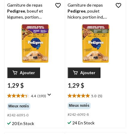
Garniture de repas
Garniture de repas
Pedigree
, boeuf et
Pedigree
, poulet
légumes, portion
hickory, portion ind,
individuelle, 100 g
100 g
Ajouter
Ajouter
1,29 $
1,29 $
4.4
(193)
5.0
(5)
4.4
5.0
étoile(s)
étoile(s)
Mieux notés
Mieux notés
sur
sur
#242-6092-8
5.
5.
#242-6091-0
193
5
24 En Stock
20 En Stock
évaluations
évaluations