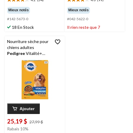
4.2
4.0
étoile(s)
étoile(s)
Mieux notés
Mieux notés
sur
sur
5.
5.
#142-5673-0
#042-5622-0
34
99
18 En Stock
Il n’en reste que 7
évaluations
évaluations
Nourriture sèche pour
chiens adultes
Pedigree
Vitalité+
poulet rôti et légumes,
8 kg
Ajouter
25,19 $
prix
27,99 $
était
Rabais 10%