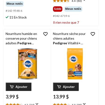
4.4
(80)
étoile(s)
4.4
Mieux notés
sur
étoile(s)
Solde
Mieux notés
#142-9548-6
5.
sur
19
5.
#042-6719-6
11 En Stock
évaluations
80
Il n’en reste que 7
évaluations
Nourriture humide en
Nourriture sèche pour
conserve pour chiens
chiens adultes
adultes
Pedigree
Pedigree
Vitalité+
Coupes de choix en
poulet rôti et légumes,
sauce poulet, 630 g
2 kg
Ajouter
Ajouter
3,99 $
13,99 $
4.2
(34)
4.0
(99)