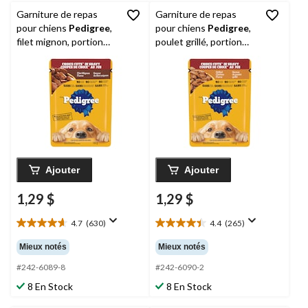
Garniture de repas
Garniture de repas
pour chiens
Pedigree
,
pour chiens
Pedigree
,
filet mignon, portion
poulet grillé, portion
individuelle, 100 g
individuelle, 100 g
Ajouter
Ajouter
1,29 $
1,29 $
4.7
(630)
4.4
(265)
4.7
4.4
étoile(s)
étoile(s)
Mieux notés
Mieux notés
sur
sur
5.
5.
#242-6089-8
#242-6090-2
630
265
8 En Stock
8 En Stock
évaluations
évaluations