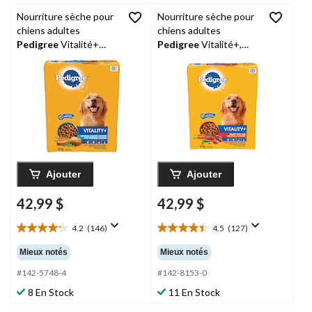
Nourriture sèche pour
Nourriture sèche pour
chiens adultes
chiens adultes
Pedigree
Vitalité+
Pedigree
Vitalité+,
original poulet rôti et
saveur de boeuf et
légumes, 14 kg
légumes, 14 kg
Ajouter
Ajouter
42,99 $
42,99 $
4.2
(146)
4.5
(127)
4.2
4.5
étoile(s)
étoile(s)
Mieux notés
Mieux notés
sur
sur
5.
5.
#142-5748-4
#142-8153-0
146
127
8 En Stock
11 En Stock
évaluations
évaluations