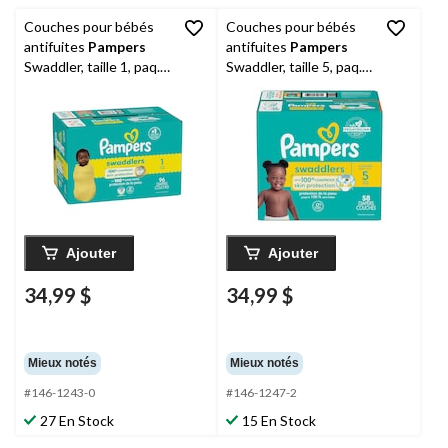
Couches pour bébés
Couches pour bébés
antifuites
Pampers
antifuites
Pampers
Swaddler, taille 1, paq.
Swaddler, taille 5, paq.
96
55
Ajouter
Ajouter
34,99 $
34,99 $
Mieux notés
Mieux notés
#146-1243-0
#146-1247-2
27 En Stock
15 En Stock