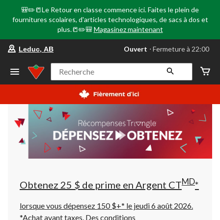
🎒✏️📒Le Retour en classe commence ici. Faites le plein de
fournitures scolaires, d'articles technologiques, de sacs à dos et
plus.📒✏️🎒
Magasinez maintenant
votre
Ouvert
⋅ Fermeture à 22:00
Leduc, AB
magasin
préféré
est
Recherche
Leduc,
AB,
courament
Ouvert,
Fermeture
à
à
22:00
cliquer
pour
changer
MD
Obtenez 25 $ de prime en Argent CT
*
lorsque vous dépensez 150 $+* le jeudi 6 août 2026.
*Achat avant taxes. Des conditions