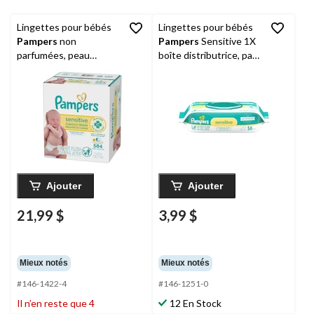
Lingettes pour bébés
Lingettes pour bébés
Pampers
non
Pampers
Sensitive 1X
parfumées, peau
boîte distributrice, paq.
sensible, 504 lingettes,
56
paq. 6
Ajouter
Ajouter
21,99 $
3,99 $
Mieux notés
Mieux notés
#146-1422-4
#146-1251-0
Il n’en reste que 4
12 En Stock