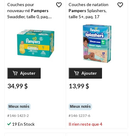
Couches pour
Couches de natation
nouveau-né
Pampers
Pampers
Splashers,
Swaddler, taille 0, paq.
taille 5+, paq. 17
84
Ajouter
Ajouter
34,99 $
13,99 $
Mieux notés
Mieux notés
#146-1423-2
#146-1237-6
19 En Stock
Il n’en reste que 4