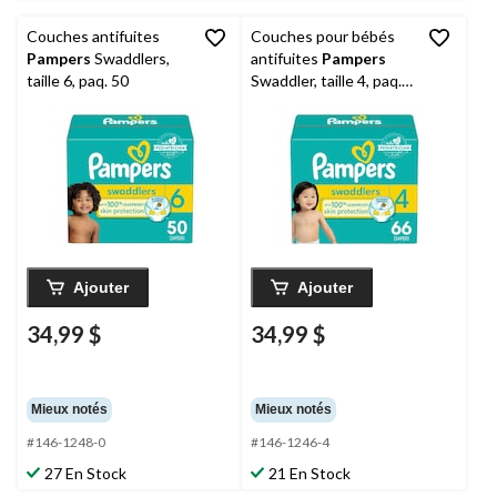
Couches antifuites
Couches pour bébés
Pampers
Swaddlers,
antifuites
Pampers
taille 6, paq. 50
Swaddler, taille 4, paq.
66
Ajouter
Ajouter
34,99 $
34,99 $
Mieux notés
Mieux notés
#146-1248-0
#146-1246-4
27 En Stock
21 En Stock