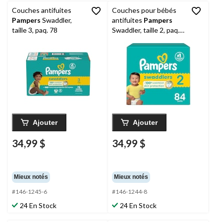
Couches antifuites
Couches pour bébés
Pampers
Swaddler,
antifuites
Pampers
taille 3, paq. 78
Swaddler, taille 2, paq.
84
Ajouter
Ajouter
34,99 $
34,99 $
Mieux notés
Mieux notés
#146-1245-6
#146-1244-8
24 En Stock
24 En Stock