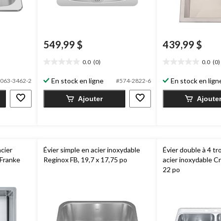
549,99 $
439,99 $
0.0
(0)
0.0
(0)
0.0
0.0
étoile(s)
étoile(s)
En stock en ligne
En stock en lign
063-3462-2
#574-2822-6
sur
sur
5.
5.
Ajouter
Ajoute
acier
Évier simple en acier inoxydable
Évier double à 4 t
 Franke
Reginox FB, 19,7 x 17,75 po
acier inoxydable C
22 po