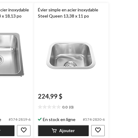
acier inoxydable
Évier simple en acier inoxydable
 x 18,13 po
Steel Queen 13,38 x 11 po
224,99 $
0.0
(0)
0.0
étoile(s)
e
En stock en ligne
#574-2819-6
#574-2830-6
sur
5.
r
Ajouter