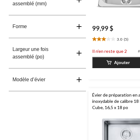
assemblé (mm)
Forme
99,99 $
3.0
(5)
3.0
étoile(s)
Largeur une fois
Il n’en reste que 2
#
sur
assemblé (po)
5.
Ajouter
5
évaluations
Modèle dʼévier
Évier de préparation en 
inoxydable de calibre 18
Cube, 16,5 x 18 po