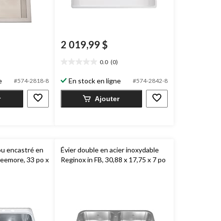
2 019,99 $
0.0
(0)
0.0
étoile(s)
e
En stock en ligne
#574-2818-8
#574-2842-8
sur
5.
r
Ajouter
rou encastré en
Évier double en acier inoxydable
reemore, 33 po x
Reginox in FB, 30,88 x 17,75 x 7 po