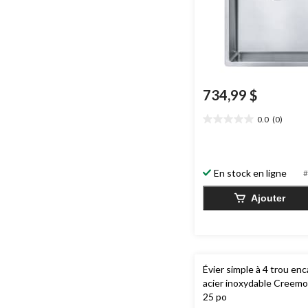
734,99 $
0.0
(0)
0.0
étoile(s)
sur
5.
En stock en ligne
#
Ajouter
Évier simple à 4 trou en
acier inoxydable Creemo
25 po