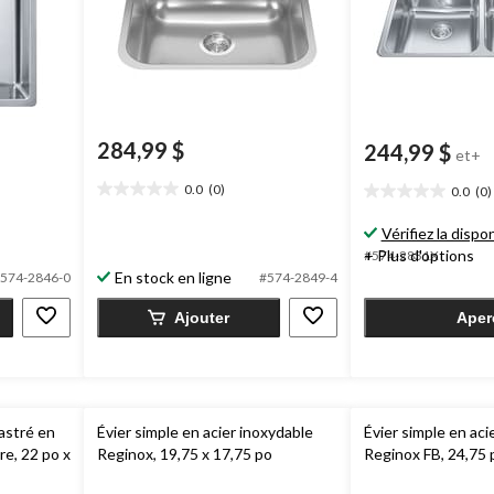
284,99 $
244,99 $
et+
0.0
(0)
0.0
(0)
0.0
0.0
étoile(s)
étoile(s)
Vérifiez la dispon
sur
sur
+ Plus d'options
#574-2831X
5.
5.
En stock en ligne
574-2846-0
#574-2849-4
Ajouter
Aper
castré en
Évier simple en acier inoxydable
Évier simple en aci
re, 22 po x
Reginox, 19,75 x 17,75 po
Reginox FB, 24,75 