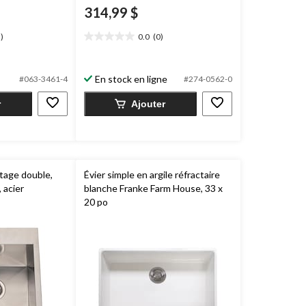
314,99 $
)
0.0
(0)
0.0
étoile(s)
sur
En stock en ligne
#063-3461-4
#274-0562-0
5.
r
Ajouter
tage double,
Évier simple en argile réfractaire
 acier
blanche Franke Farm House, 33 x
20 po