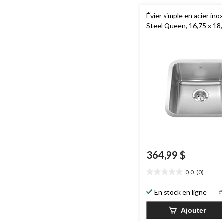
Évier simple en acier in
Steel Queen, 16,75 x 18
364,99 $
0.0
(0)
0.0
étoile(s)
En stock en ligne
#
sur
5.
Ajouter