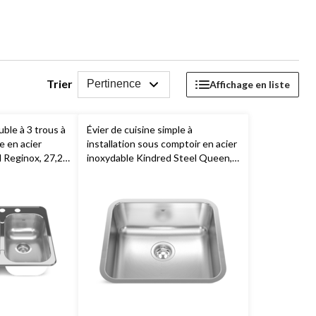
Trier
Pertinence
Affichage en liste
uble à 3 trous à
Évier de cuisine simple à
 en acier
installation sous comptoir en acier
 Reginox, 27,25
inoxydable Kindred Steel Queen,
19,75 x 17,75 x 8 po