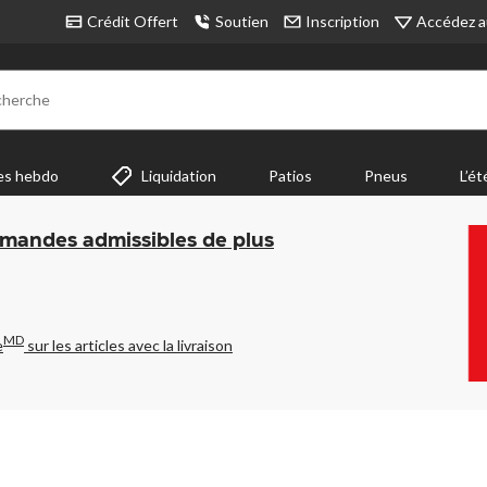
Accédez a
Crédit Offert
Soutien
Inscription
cherche
es hebdo
Liquidation
Patios
Pneus
L’ét
mmandes admissibles de plus
MD
e
sur les articles avec la livraison