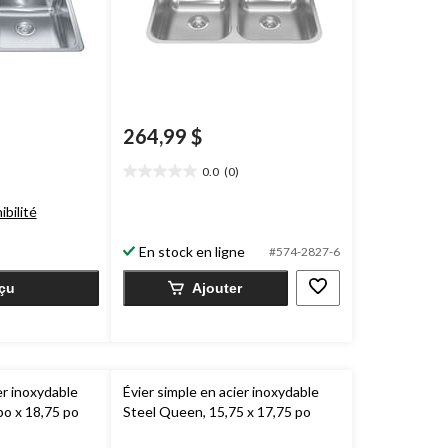
264,99 $
0.0
(0)
0.0
étoile(s)
ibilité
sur
5.
En stock en ligne
#574-2827-6
çu
Ajouter
er inoxydable
Évier simple en acier inoxydable
po x 18,75 po
Steel Queen, 15,75 x 17,75 po