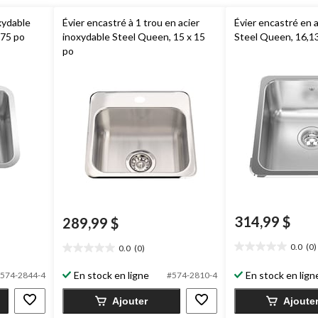
oxydable
Évier encastré à 1 trou en acier
Évier encastré en 
,75 po
inoxydable Steel Queen, 15 x 15
Steel Queen, 16,13
po
314,99 $
289,99 $
0.0
(0)
0.0
(0)
0.0
0.0
étoile(s)
étoile(s)
En stock en ligne
En stock en lign
574-2844-4
#574-2810-4
sur
sur
5.
5.
Ajouter
Ajoute