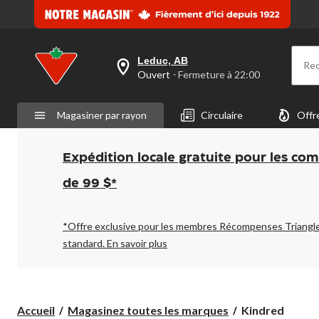
Leduc, AB
Re
votre
Ouvert
⋅ Fermeture à 22:00
magasin
préféré
est
Magasiner par rayon
Circulaire
Offr
Leduc,
AB,
courament
Ouvert,
Expédition locale gratuite pour les co
Fermeture
à
de 99 $*
à
22:00
cliquer
pour
*Offre exclusive pour les membres Récompenses Triangl
changer
standard.
En savoir plus
Kindred
Accueil
Magasinez toutes les marques
Kindred