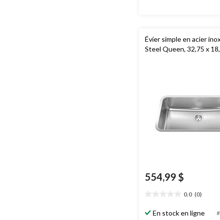
Évier simple en acier in
Steel Queen, 32,75 x 18
554,99 $
0.0
(0)
0.0
étoile(s)
En stock en ligne
#
sur