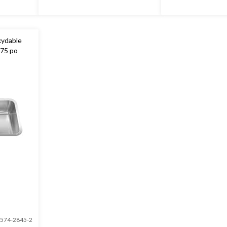
oxydable
,75 po
574-2845-2