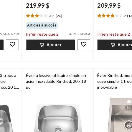
219,99 $
209,99 $
3.2
(26)
3.9
(13
3.2
3.9
étoile(s)
étoile(s)
Articles à succès
sur
sur
Il n’en reste que 2
Il n’en reste que 2
574-4021-0
#063-3458-4
5.
5.
26
13
Ajouter
Ajoute
évaluations
évaluations
 3 trous à
Évier à lessive utilitaire simple en
Évier Kindred, mon
cier
acier inoxydable Kindred, 20 x 18
cuve simple, 1 trou,
nox, 20,13
po
inoxydable