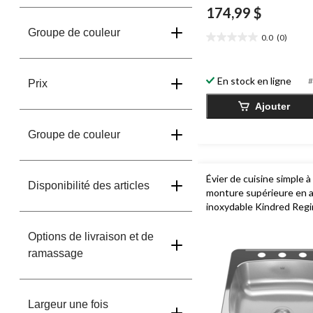
174,99 $
Groupe de couleur
0.0
(0)
0.0
étoile(s)
sur
En stock en ligne
#
5.
Prix
Ajouter
Groupe de couleur
Évier de cuisine simple à
Disponibilité des articles
monture supérieure en a
inoxydable Kindred Regi
x 20,56 po
Options de livraison et de
ramassage
Largeur une fois