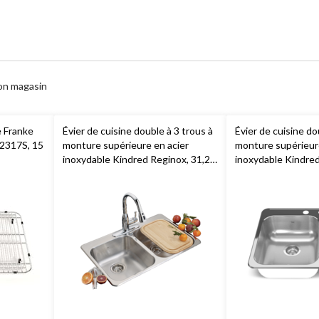
on magasin
e Franke
Évier de cuisine double à 3 trous à
Évier de cuisine do
A2317S, 15
monture supérieure en acier
monture supérieure
inoxydable Kindred Reginox, 31,25
inoxydable Kindred
GD x 20,5 po AA
x 20,56 po