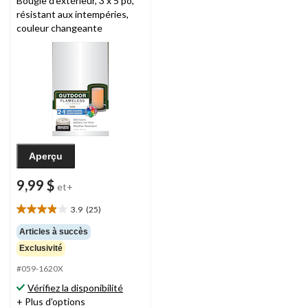
Bougie d'extérieur, 3 x 5 po,
résistant aux intempéries,
couleur changeante
Aperçu
9,99 $
et+
3.9
(25)
3.9
étoile(s)
Articles à succès
sur
Exclusivité
5.
25
#059-1620X
évaluations
Vérifiez la disponibilité
+ Plus d'options