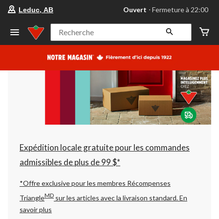
votre
Ouvert
⋅ Fermeture à 22:00
Leduc, AB
magasin
préféré
est
Recherche
Leduc,
AB,
courament
Ouvert,
Fermeture
à
à
22:00
cliquer
pour
changer
Expédition locale gratuite pour les commandes
admissibles de plus de 99 $*
*Offre exclusive pour les membres Récompenses
MD
Triangle
sur les articles avec la livraison standard.
En
savoir plus