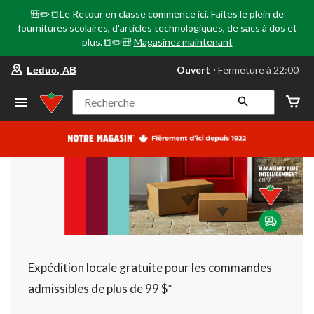
🎒✏️📒Le Retour en classe commence ici. Faites le plein de
fournitures scolaires, d'articles technologiques, de sacs à dos et
plus.📒✏️🎒
Magasinez maintenant
votre
Ouvert
⋅ Fermeture à 22:00
Leduc, AB
magasin
préféré
est
Recherche
Leduc,
AB,
courament
Ouvert,
Fermeture
à
à
22:00
cliquer
pour
changer
Expédition locale gratuite pour les commandes
admissibles de plus de 99 $*