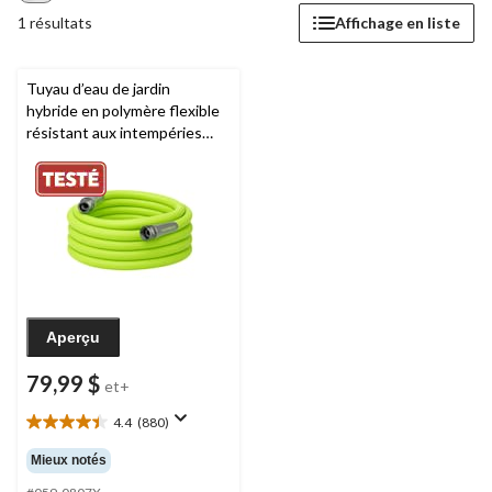
1 résultats
Affichage en liste
Tuyau d’eau de jardin
hybride en polymère flexible
résistant aux intempéries
Flexzilla
, sans danger pour
l’eau potable, 5/8 po
Aperçu
79,99 $
et+
4.4
(880)
4.4
étoile(s)
Mieux notés
sur