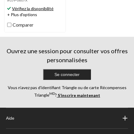
5.
#059-0807X
880
Vérifiez la disponibilité
évaluations
+ Plus d'options
Comparer
Ouvrez une session pour consulter vos offres
personnalisées
Se connecter
Vous n’avez pas d’identifiant Triangle ou de carte Récompenses
MD
Triangle
?
S’inscrire maintenant
Aide