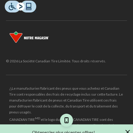
© 2026 La Société Canadian Tire Limitée. Tous droits réservés.
△Le manufacturier/fabricant des pneus que vous achetez et Canadian
Tire sont responsables des frais de recyclage inclus sur cette facture. Le
manufacturier/fabricant de pneus et Canadian Tire utilisent ces frais
pour défrayer le coût de la collecte, du transport et du traitement des
pneus usagés.
MD
CANADIAN TIRE
et le logo du triangle CANADIAN TIRE sont des
marques de commerce déposées de la Société Canadian Tire Limitée.
Obtenez les plus récentes offres!