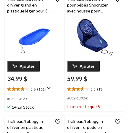
d'hiver grand en
pour bébés Snocruzer
plastique léger pour 3
avec housse pour
personnes Manitou
enfants de 12 à 36
mois, bleu
Ajouter
Ajouter
34,99 $
59,99 $
3.8
(161)
3.5
(13)
3.8
3.5
étoile(s)
étoile(s)
#082-1302-0
#082-1012-0
sur
sur
Il n’en reste que 5
14 En Stock
5.
5.
161
13
évaluations
évaluations
Traîneau/toboggan
Traîneau/toboggan
d'hiver en plastique
d'hiver Torpedo en