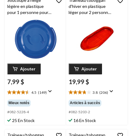
Soucoupe à neige
Traîneau/toboggan
légère en plastique
d'hiver en plastique
pour 1 personne pour
léger pour 2 personnes
enfant Spiral
Manitou-X avec prises
Ajouter
Ajouter
7,99 $
19,99 $
4.5
(149)
3.8
(206)
4.5
3.8
étoile(s)
étoile(s)
Mieux notés
Articles à succès
sur
sur
5.
5.
#082-5228-4
#082-5203-2
149
206
25 En Stock
16 En Stock
évaluations
évaluations
Traîneau/toboggan
Traîneau/toboggan