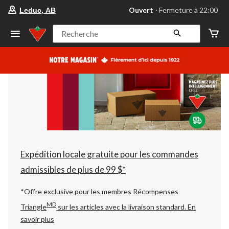
votre
Ouvert
⋅ Fermeture à 22:00
Leduc, AB
magasin
préféré
est
Recherche
Leduc,
AB,
courament
Ouvert,
Fermeture
à
à
22:00
cliquer
pour
changer
Expédition locale gratuite pour les commandes
admissibles de plus de 99 $*
*Offre exclusive pour les membres Récompenses
MD
Triangle
sur les articles avec la livraison standard.
En
savoir plus