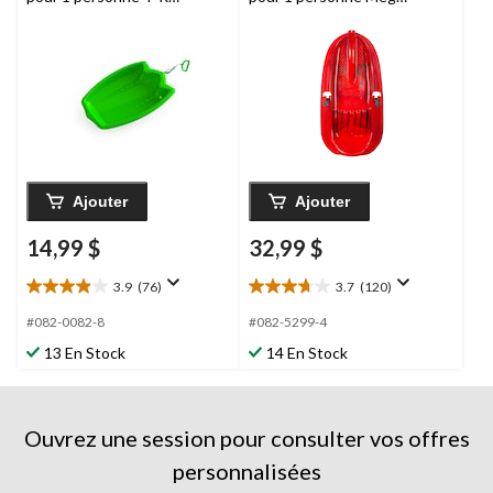
Dinosaur Paw avec
Blitz avec freins et
corde de remorquage
corde de remorquage
Ajouter
Ajouter
14,99 $
32,99 $
3.9
(76)
3.7
(120)
3.9
3.7
étoile(s)
étoile(s)
#082-0082-8
#082-5299-4
sur
sur
13 En Stock
14 En Stock
5.
5.
76
120
évaluations
évaluations
Ouvrez une session pour consulter vos offres
personnalisées