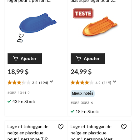
léger pour 1 personne
plastique léger pour 2
Booster avec corde de
enfants
remorquage
Ajouter
Ajouter
18,99 $
24,99 $
3.2
(194)
4.2
(119)
3.2
4.2
étoile(s)
étoile(s)
#082-1011-2
Mieux notés
sur
sur
43 En Stock
5.
5.
#082-0083-6
194
119
18 En Stock
évaluations
évaluations
Luge et toboggan de
Luge et toboggan de
neige en plastique
neige en plastique
pour 1 personne T-Rex
pour 1 personne Mega