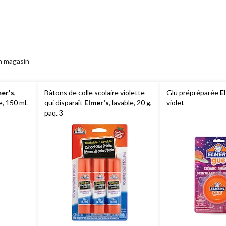
n magasin
mer's
,
Bâtons de colle scolaire violette
Glu prépréparée
E
le, 150 mL
qui disparaît
Elmer's
, lavable, 20 g,
violet
paq. 3