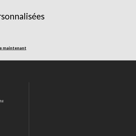
rsonnalisées
re maintenant
ité