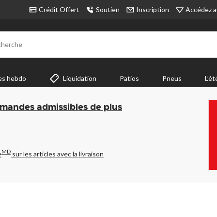
Accédez a
Crédit Offert
Soutien
Inscription
cherche
es hebdo
Liquidation
Patios
Pneus
L’ét
mmandes admissibles de plus
MD
e
sur les articles avec la livraison