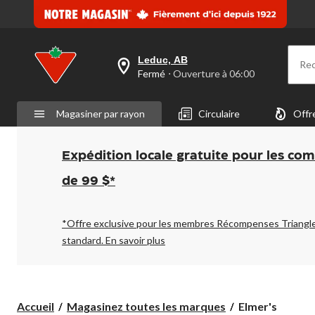
Leduc, AB
Re
votre
Fermé
⋅ Ouverture à 06:00
magasin
préféré
est
Magasiner par rayon
Circulaire
Offr
Leduc,
AB,
courament
Fermé,
Expédition locale gratuite pour les co
Ouverture
à
de 99 $*
à
06:00
cliquer
pour
*Offre exclusive pour les membres Récompenses Triangl
changer
standard.
En savoir plus
Elmer's
Accueil
Magasinez toutes les marques
Elmer's