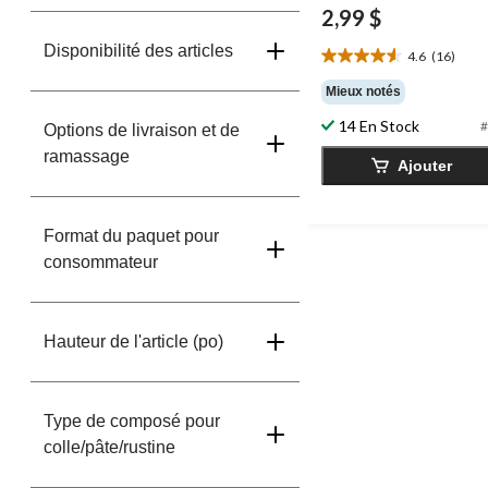
2,99 $
Disponibilité des articles
4.6
(16)
4.6
étoile(s)
Mieux notés
sur
14 En Stock
5.
#
Options de livraison et de
16
ramassage
Ajouter
évaluations
Format du paquet pour
consommateur
Hauteur de l'article (po)
Type de composé pour
colle/pâte/rustine