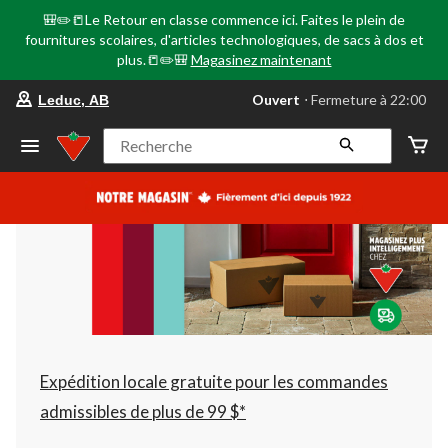
🎒✏️📒Le Retour en classe commence ici. Faites le plein de
fournitures scolaires, d'articles technologiques, de sacs à dos et
plus.📒✏️🎒
Magasinez maintenant
votre
Ouvert
⋅ Fermeture à 22:00
Leduc, AB
magasin
préféré
est
Recherche
Leduc,
AB,
courament
Ouvert,
Fermeture
à
à
22:00
cliquer
pour
changer
Expédition locale gratuite pour les commandes
admissibles de plus de 99 $*