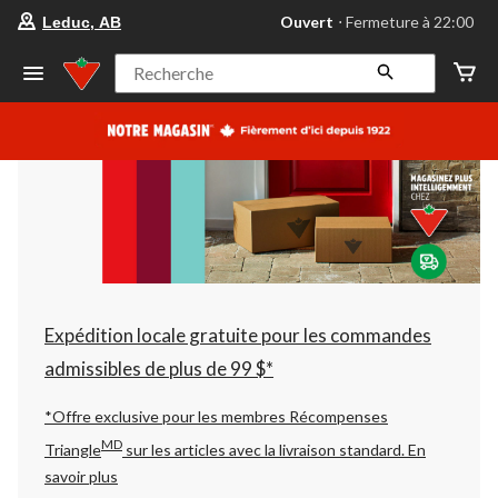
votre
Ouvert
⋅ Fermeture à 22:00
Leduc, AB
magasin
préféré
est
Recherche
Leduc,
AB,
courament
Ouvert,
Fermeture
à
à
22:00
cliquer
pour
changer
Expédition locale gratuite pour les commandes
admissibles de plus de 99 $*
*Offre exclusive pour les membres Récompenses
MD
Triangle
sur les articles avec la livraison standard.
En
savoir plus