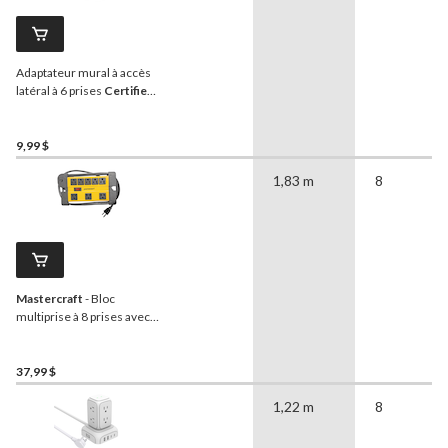
Adaptateur mural à accès
latéral à 6 prises
Certified
,
blanc
9,99 $
1,83 m
8
Mastercraft
- Bloc
multiprise à 8 prises avec
disjonteur et interrupteur
lumineux jaune et noir, 6 pi
37,99 $
1,22 m
8