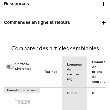
Ressources
Commandes en ligne et retours
Comparer des articles semblables
Nombre
Only Show
Longueur
de
Differences
du
Ratings
prises
cordon
de
(m)
courant
Consultation en cours
0,91 m
8