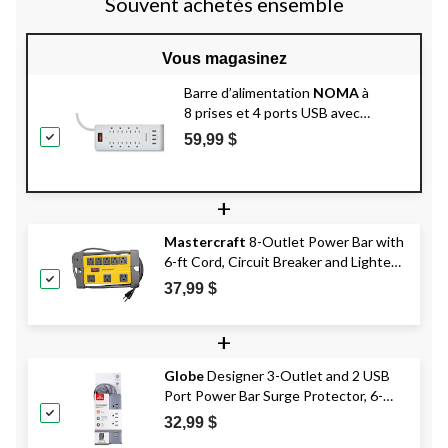
Souvent achetés ensemble
Vous magasinez
Barre d’alimentation
NOMA
à
8 prises et 4 ports USB avec
limiteur de surtension, cordon de
59,99 $
3 pi, 1 200 joules, blanc
+
Mastercraft
8-Outlet Power Bar with
6-ft Cord, Circuit Breaker and Lighted
Switch, Yellow/Black
37,99 $
+
Globe
Designer 3-Outlet and 2 USB
Port Power Bar Surge Protector, 6-
ft Cord, 300 Joules, Right Angle Plug,
32,99 $
Grey