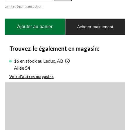
Quantité
Limite : 8 par transaction
mise
à
jour
à
Ajouter au panier
Acheter maintenant
1
Trouvez-le également en magasin:
16 en stock au Leduc, AB
Allée 54
Voir d'autres magasins