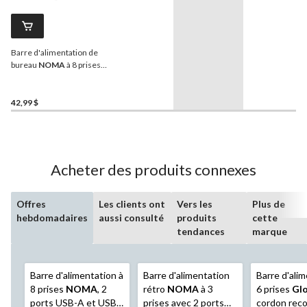
Barre d'alimentation de
bureau
NOMA
à 8 prises
avec cordon de 4 pi et
protection contre les
surtensions, blanc
42,99 $
Acheter des produits connexes
Offres
Les clients ont
Vers les
Plus de
hebdomadaires
aussi consulté
produits
cette
tendances
marque
Barre d'alimentation à
Barre d'alimentation
Barre d'ali
8 prises
NOMA
, 2
rétro
NOMA
à 3
6 prises
Gl
ports USB-A et USB-
prises avec 2 ports
cordon rec