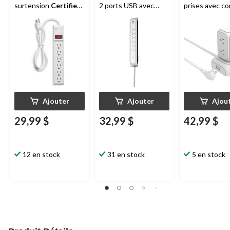
surtension
Certified
,
2 ports USB avec
prises avec c
6 prises, cordon de
limiteur de
4 pi et protec
3 pi, 350 joules, blanc
surtension, cordon de
contre les
4 pi, 900 joules, blanc
surtensions, b
Ajouter
Ajouter
Ajou
29,99 $
32,99 $
42,99 $
12 en stock
31 en stock
5 en stock