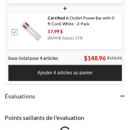
+
Certified
6-Outlet Power Bar with 3-
ft Cord, White - 2-Pack
17,99 $
Prix
25,99 $
Rabais 31%
Était
25,99 $
$148.96
Sous-total pour 4 articles
$156.96
Ajouter 4 articles au panier
Évaluations
Points saillants de l'evaluation