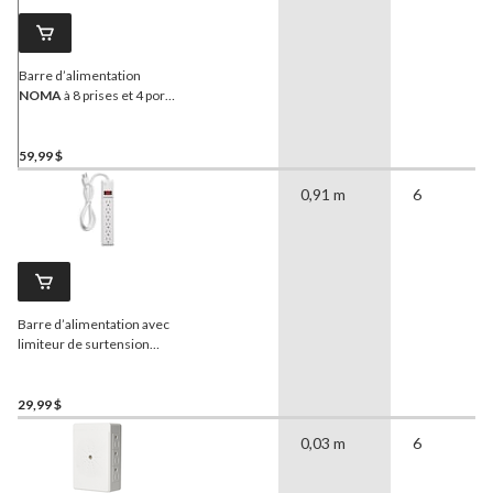
Barre d’alimentation
NOMA
à 8 prises et 4 ports
USB avec limiteur de
surtension, cordon de 3 pi,
1 200 joules, blanc
59,99 $
0,91 m
6
Barre d’alimentation avec
limiteur de surtension
Certified
, 6 prises, cordon
de 3 pi, 350 joules, blanc
29,99 $
0,03 m
6