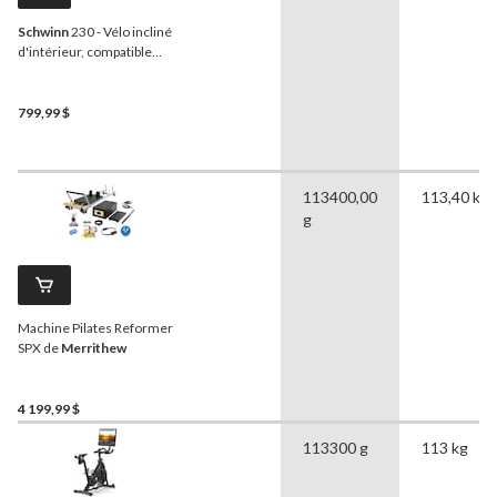
Schwinn
230 - Vélo incliné
d'intérieur, compatible
avec Bluetooth
799,99 $
113400,00
113,40 kg
g
Machine Pilates Reformer
SPX de
Merrithew
4 199,99 $
113300 g
113 kg