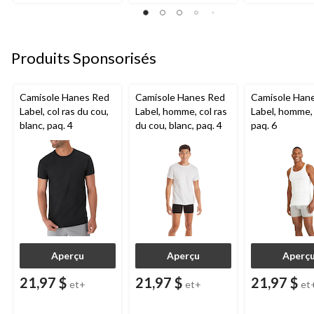
Produits Sponsorisés
Camisole Hanes Red
Camisole Hanes Red
Camisole Han
Label, col ras du cou,
Label, homme, col ras
Label, homme, 
blanc, paq. 4
du cou, blanc, paq. 4
paq. 6
Aperçu
Aperçu
Aperç
21,97 $
21,97 $
21,97 $
et+
et+
et