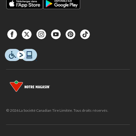
© 2026 La Société Canadian Tire Limitée. Tous droits réservés.