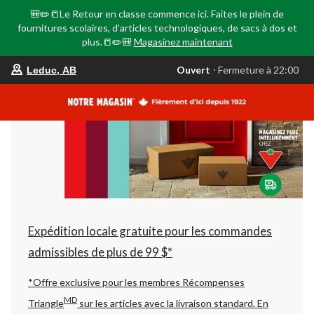
🎒✏️📒Le Retour en classe commence ici. Faites le plein de
fournitures scolaires, d'articles technologiques, de sacs à dos et
plus.📒✏️🎒
Magasinez maintenant
votre
Ouvert
⋅ Fermeture à 22:00
Leduc, AB
magasin
préféré
est
Leduc,
AB,
courament
Ouvert,
Fermeture
à
à
22:00
cliquer
pour
changer
Expédition locale gratuite pour les commandes
admissibles de plus de 99 $*
*Offre exclusive pour les membres Récompenses
MD
Triangle
sur les articles avec la livraison standard.
En