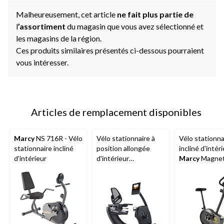
Malheureusement, cet article
ne fait plus partie de
l
’assortiment
du magasin que vous avez sélectionné et
les magasins de la région.
Ces produits similaires présentés ci-dessous pourraient
vous intéresser.
Articles de remplacement disponibles
Marcy
NS 716R - Vélo
Vélo stationnaire à
Vélo stationna
stationnaire incliné
position allongée
incliné d'intér
d'intérieur
d'intérieur
Marcy
Magnet
NordicTrack 10
714U
adapté à la
technologie iFIT