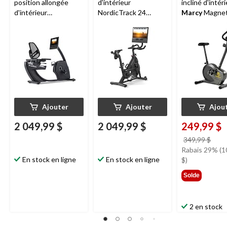
position allongée
d'intérieur
incliné d'intér
d'intérieur
NordicTrack 24
Marcy
Magnet
NordicTrack 10
Studio adapté à la
714U
adapté à la
technologie iFIT
technologie iFIT
Ajouter
Ajouter
Ajou
2 049,99 $
2 049,99 $
249,99 $
prix
349,99 $
étai
Rabais 29% (1
En stock en ligne
En stock en ligne
349,
$)
Solde
2 en stock