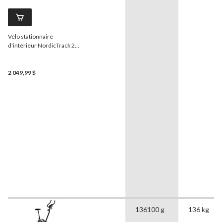
Vélo stationnaire
d'intérieur NordicTrack 24
Studio adapté à la
technologie iFIT
2 049,99 $
136100 g
136 kg