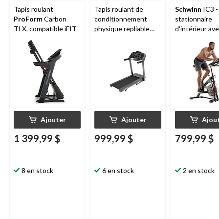
Tapis roulant
Tapis roulant de
Schwinn
IC3 -
ProForm
Carbon
conditionnement
stationnaire
TLX, compatible iFIT
physique repliable
d'intérieur av
Horizon
Go Series
porte-bouteill
T101-07
Ajouter
Ajouter
Ajou
1 399,99 $
999,99 $
799,99 $
8 en stock
6 en stock
2 en stock