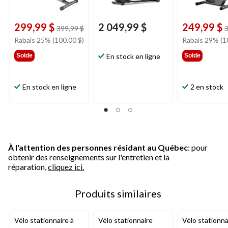
299,99 $
2 049,99 $
249,99 $
prix
399,99 $
3
était
Rabais 25% (100.00 $)
Rabais 29% (1
399,99 $
Solde
En stock en ligne
Solde
En stock en ligne
2 en stock
À l'attention des personnes résidant au Québec
: pour
obtenir des renseignements sur l'entretien et la
réparation,
cliquez ici.
Produits similaires
Vélo stationnaire à
Vélo stationnaire
Vélo stationna