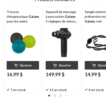
Trousse
Appareil de massage
Sangle extensi
thérapeutique
Gaiam
à percussion
Gaiam
,
préhension mu
pour les mains
5 réglages de vitesse,
Gaiam
, noir
6 accessoires
uniques, noir
Ajouter
Ajouter
Ajou
16,99 $
149,99 $
14,99 $
7 en stock
11 en stock
4 en stock