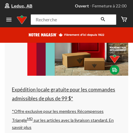
votre
Ouvert
⋅ Fermeture à 22:00
Leduc, AB
magasin
préféré
est
Recherche
Leduc,
AB,
courament
Ouvert,
Fermeture
à
à
22:00
cliquer
pour
changer
Expédition locale gratuite pour les commandes
admissibles de plus de 99 $*
*Offre exclusive pour les membres Récompenses
MD
Triangle
sur les articles avec la livraison standard.
En
savoir plus