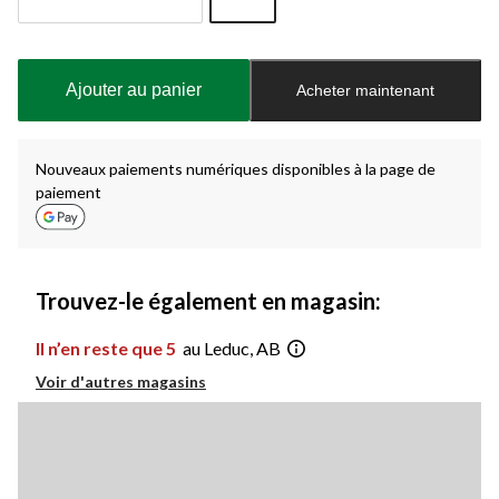
Quantité
mise
à
Ajouter au panier
Acheter maintenant
jour
à
1
Nouveaux paiements numériques disponibles à la page de
paiement
Trouvez-le également en magasin:
Il n’en reste que 5
au Leduc, AB
Voir d'autres magasins