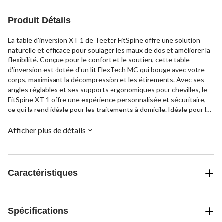
Produit Détails
La table d'inversion XT 1 de Teeter FitSpine offre une solution
naturelle et efficace pour soulager les maux de dos et améliorer la
flexibilité. Conçue pour le confort et le soutien, cette table
d'inversion est dotée d'un lit FlexTech MC qui bouge avec votre
corps, maximisant la décompression et les étirements. Avec ses
angles réglables et ses supports ergonomiques pour chevilles, le
FitSpine XT 1 offre une expérience personnalisée et sécuritaire,
ce qui la rend idéale pour les traitements à domicile. Idéale pour les
personnes qui cherchent à soulager les maux de dos ou la tension,
la table d'inversion de Teeter est un ajout fiable et sécuritaire à
Afficher plus de détails
n'importe quelle routine de bien-être.
Caractéristiques
Spécifications