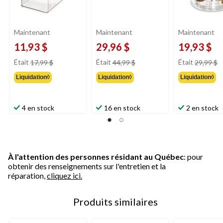
Maintenant
Maintenant
Maintenant
11,93 $
29,96 $
19,93 $
prix
prix
pr
Était
17,99 $
Était
44,99 $
Était
29,99 $
était
était
ét
Liquidation◊
Liquidation◊
Liquidation◊
17,99 $
44,99 $
2
4 en stock
16 en stock
2 en stock
À l'attention des personnes résidant au Québec
: pour
obtenir des renseignements sur l'entretien et la
réparation,
cliquez ici.
Produits similaires