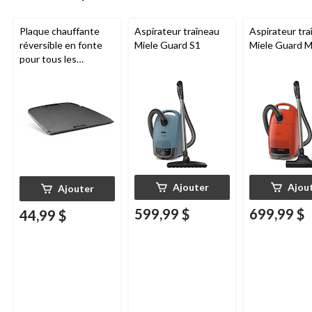
Plaque chauffante
Aspirateur traîneau
Aspirateur tra
réversible en fonte
Miele Guard S1
Miele Guard 
pour tous les
barbecues portatifs
au gaz Napoleon de
série Q285
Ajouter
Ajou
Ajouter
599,99 $
699,99 $
44,99 $