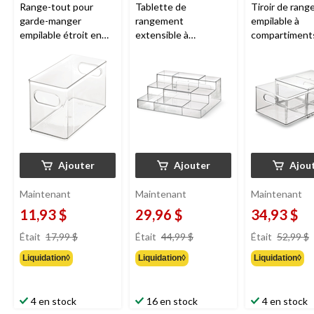
Range-tout pour
Tablette de
Tiroir de ran
garde-manger
rangement
empilable à
empilable étroit en
extensible à
compartimen
plastique transparent
3 niveaux
The Home
Home Edit
pa
The Home Edit
x
Edit
par iDESIGN,
iDESIGN,
iDESIGN
transparent
personnalisabl
transparent, 1
Ajouter
Ajouter
Ajou
Maintenant
Maintenant
Maintenant
11,93 $
29,96 $
34,93 $
prix
prix
Était
17,99 $
Était
44,99 $
Était
52,99 $
était
était
Liquidation◊
Liquidation◊
Liquidation◊
17,99 $
44,99 $
4 en stock
16 en stock
4 en stock