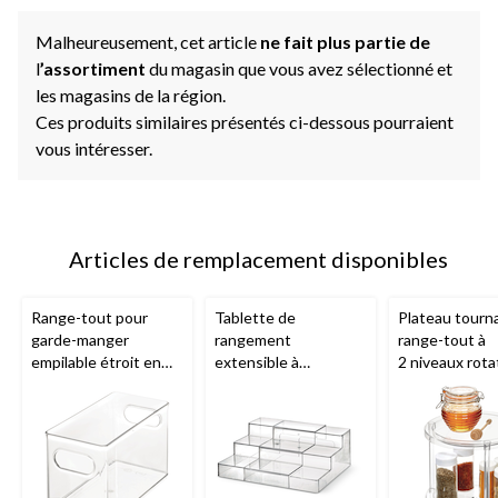
Malheureusement, cet article
ne fait plus partie de
l
’assortiment
du magasin que vous avez sélectionné et
les magasins de la région.
Ces produits similaires présentés ci-dessous pourraient
vous intéresser.
Articles de remplacement disponibles
Range-tout pour
Tablette de
Plateau tourn
garde-manger
rangement
range-tout à
empilable étroit en
extensible à
2 niveaux rota
plastique transparent
3 niveaux
The Home
The Home Ed
The Home Edit
x
Edit
par iDESIGN,
iDESIGN, tran
iDESIGN
transparent