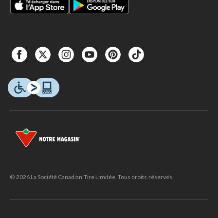
© 2026 La Société Canadian Tire Limitée. Tous droits réservés.