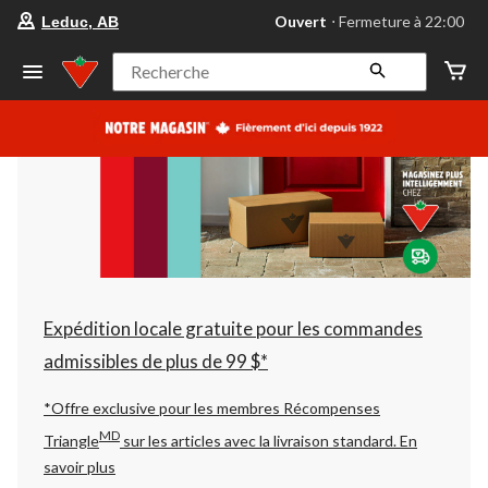
votre
Ouvert
⋅ Fermeture à 22:00
Leduc, AB
magasin
préféré
est
Recherche
Leduc,
AB,
courament
Ouvert,
Fermeture
à
à
22:00
cliquer
pour
changer
Expédition locale gratuite pour les commandes
admissibles de plus de 99 $*
*Offre exclusive pour les membres Récompenses
MD
Triangle
sur les articles avec la livraison standard.
En
savoir plus