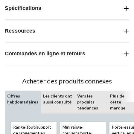
Spécifications
Ressources
Commandes en ligne et retours
Acheter des produits connexes
Offres
Les clients ont
Vers les
Plus de
hebdomadaires
aussi consulté
produits
cette
tendances
marque
Range-tout/support
Mini range-
Porte-essu
de rangement en
couverts/porte-
vertical en 