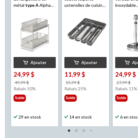
métal
type A
Alpha
ustensiles de cuisine
inoxydable
avec tiroirs à paniers
Madesmart
à 5
Kamenstei
coulissants
compartiments, gris
Tear avec b
lestée, 13 
Ajouter
Ajouter
Aj
24,99 $
11,99 $
24,99 $
prix
prix
pri
49,99 $
15,99 $
27,99 $
était
était
éta
Rabais 50%
Rabais 25%
Rabais 11%
49,99 $
15,99 $
27,
Solde
Solde
Solde
29 en stock
14 en stock
6 en sto