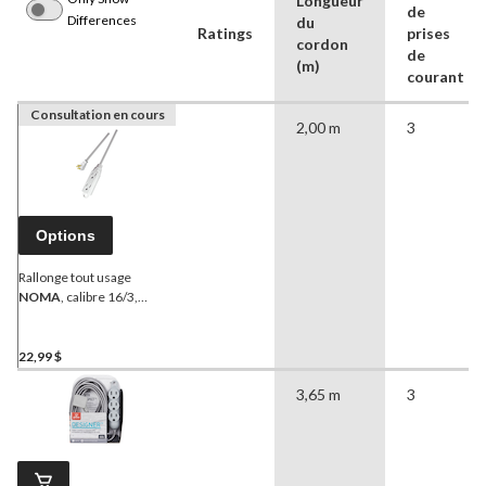
Longueur
de
Differences
du
Ratings
prises
cordon
de
(m)
courant
Consultation en cours
2,00 m
3
Options
Rallonge tout usage
NOMA
, calibre 16/3,
service léger, 3 prises avec
mise à la terre, blanc
22,99 $
3,65 m
3