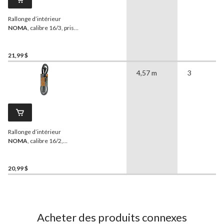
Rallonge d’intérieur
NOMA
, calibre 16/3, prise
à angle droit, 3 pi 3 po, 3
prises avec mise à la terre,
blanc
21,99 $
4,57 m
3
Rallonge d’intérieur
NOMA
, calibre 16/2,
service léger, 3 prises,
14 pi 9 po, noir
20,99 $
Acheter des produits connexes