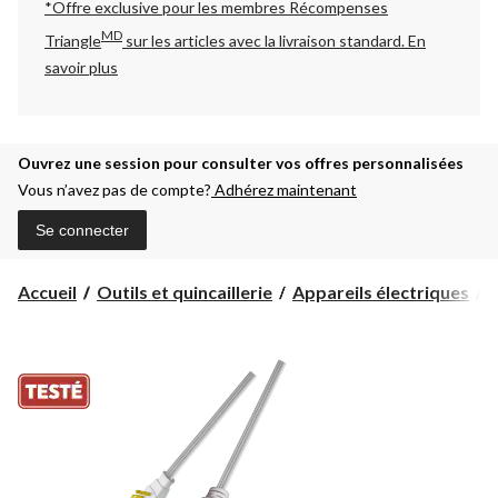
*Offre exclusive pour les membres Récompenses
MD
Triangle
sur les articles avec la livraison standard.
En
savoir plus
Ouvrez une session pour consulter vos offres personnalisées
Vous n’avez pas de compte?
Adhérez maintenant
Se connecter
Accueil
Outils et quincaillerie
Appareils électriques
R