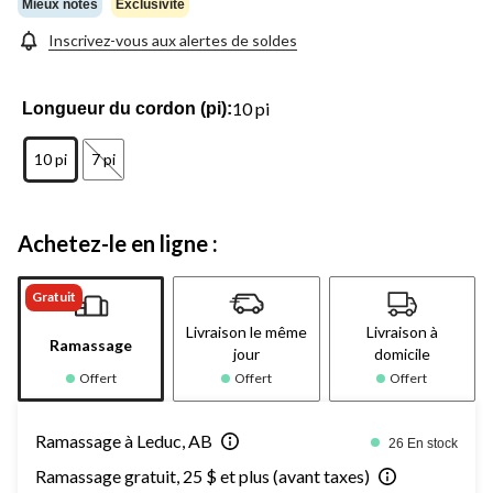
Mieux notés
Exclusivité
Inscrivez-vous aux alertes de soldes
10 pi
Longueur du cordon (pi):
10 pi
7 pi
Achetez-le en ligne :
Gratuit
Livraison le même
Livraison à
Ramassage
jour
domicile
Offert
Offert
Offert
Ramassage à Leduc, AB
26 En stock
Ramassage gratuit, 25 $ et plus (avant taxes)