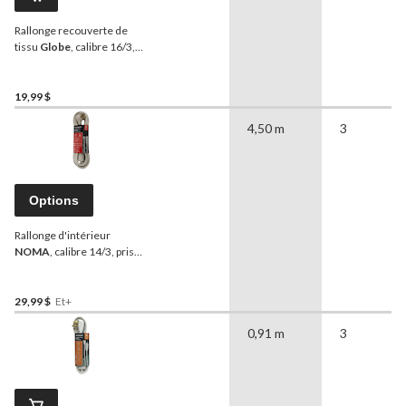
Rallonge recouverte de
tissu
Globe
, calibre 16/3,
12 pi, prise à angle droit, 3
prises, gris
19,99 $
4,50 m
3
Options
Rallonge d'intérieur
NOMA
, calibre 14/3, prise
à angle droit, 9 pi 10 po, 3
prises avec mise à la terre,
blanc
29,99 $
Et+
0,91 m
3