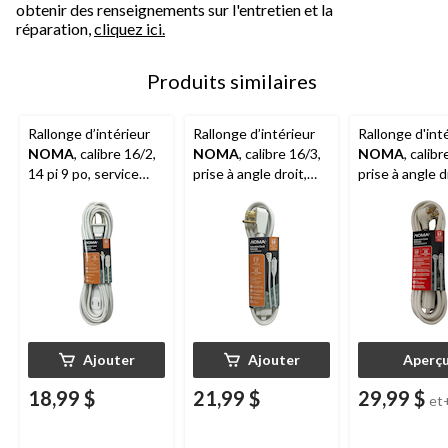
obtenir des renseignements sur l'entretien et la
réparation,
cliquez ici.
Produits similaires
Rallonge d’intérieur
Rallonge d’intérieur
Rallonge d'int
NOMA
, calibre 16/2,
NOMA
, calibre 16/3,
NOMA
, calibr
14 pi 9 po, service
prise à angle droit,
prise à angle d
léger, 3 prises, blanc
3 pi 3 po, 3 prises
pi 10 po, 3 pri
avec mise à la terre,
mise à la terre
blanc
Ajouter
Ajouter
Aperç
18,99 $
21,99 $
29,99 $
et