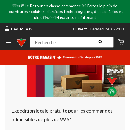
🎒✏️📒Le Retour en classe commence ici. Faites le plein de
fournitures scolaires, d'articles technologiques, de sacs à dos et
plus.📒✏️🎒
Magasinez maintenant
votre
Ouvert
⋅ Fermeture à 22:00
Leduc, AB
magasin
préféré
est
Recherche
Leduc,
AB,
courament
Ouvert,
Fermeture
à
à
22:00
cliquer
pour
changer
Expédition locale gratuite pour les commandes
admissibles de plus de 99 $*