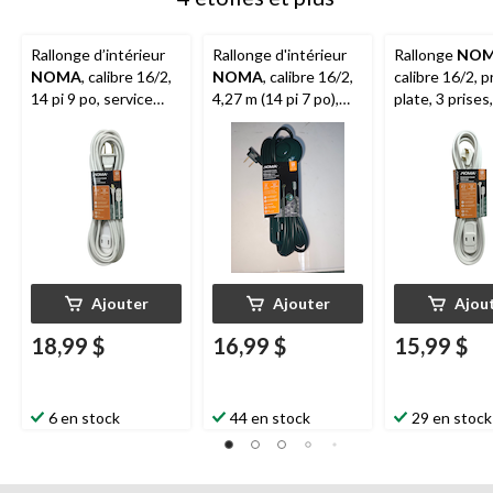
Rallonge d’intérieur
Rallonge d'intérieur
Rallonge
NO
NOMA
, calibre 16/2,
NOMA
, calibre 16/2,
calibre 16/2, p
14 pi 9 po, service
4,27 m (14 pi 7 po),
plate, 3 prises,
léger, 3 prises, blanc
interrupteur
8 pi 2 po
MARCHE/ARRÊT,
vert
Ajouter
Ajouter
Ajou
18,99 $
16,99 $
15,99 $
6 en stock
44 en stock
29 en stock