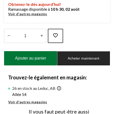
Obtenez-le dès aujourd’hui!
Ramassage disponible à
10 h 30, 02 août
Voir d'autres magasins
Quantité
mise
à
Ajouter au panier
Acheter maintenant
jour
à
1
Trouvez-le également en magasin:
26 en stock au Leduc, AB
Allée 54
Voir d'autres magasins
Il vous faut peut-être aussi