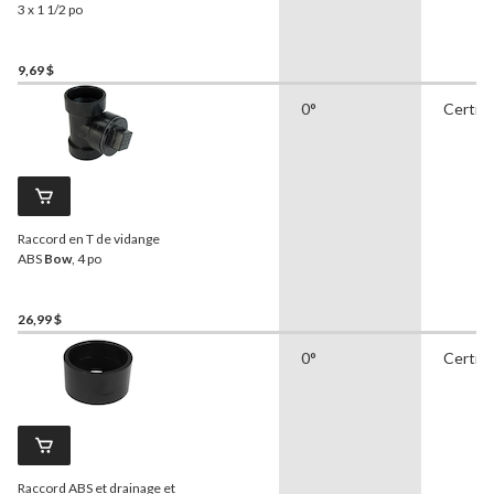
3 x 1 1/2 po
9,69 $
0°
Certifi
Raccord en T de vidange
ABS
Bow
, 4 po
26,99 $
0°
Certifi
Raccord ABS et drainage et