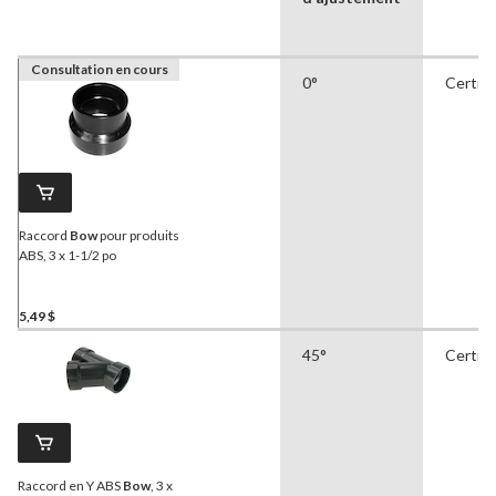
Consultation en cours
0°
Certifi
Raccord
Bow
pour produits
ABS, 3 x 1-1/2 po
5,49 $
45°
Certifi
Raccord en Y ABS
Bow
, 3 x