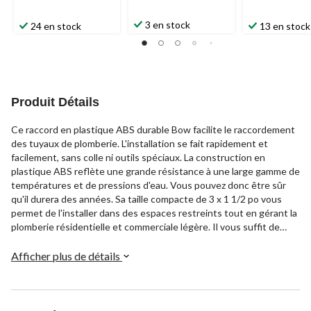
3 en stock
24 en stock
13 en stock
Produit Détails
Ce raccord en plastique ABS durable Bow facilite le raccordement
des tuyaux de plomberie. L'installation se fait rapidement et
facilement, sans colle ni outils spéciaux. La construction en
plastique ABS reflète une grande résistance à une large gamme de
températures et de pressions d'eau. Vous pouvez donc être sûr
qu'il durera des années. Sa taille compacte de 3 x 1 1/2 po vous
permet de l'installer dans des espaces restreints tout en gérant la
plomberie résidentielle et commerciale légère. Il vous suffit de
glisser les tuyaux en place et de serrer les pinces pour sceller la
connexion. Vous apprécierez la facilité avec laquelle ce raccord
Afficher plus de détails
rend tout projet de plomberie.