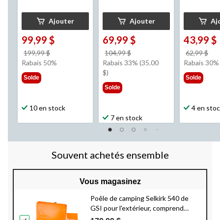
Ajouter
Ajouter
Aj
99,99 $
69,99 $
43,99 $
prix
prix
pri
199,99 $
104,99 $
62,99 $
était
était
éta
Rabais 50%
Rabais 33% (35.00
Rabais 30%
199,99 $
104,99 $
62,
$)
Solde
Solde
Solde
10 en stock
4 en sto
7 en stock
Souvent achetés ensemble
Vous magasinez
Poêle de camping Selkirk 540 de
GSI pour l'extérieur, comprend
couvercle, régulateur de poêle et