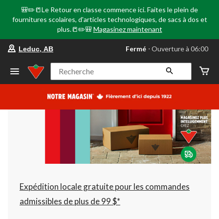
🎒✏️📒Le Retour en classe commence ici. Faites le plein de
fournitures scolaires, d'articles technologiques, de sacs à dos et
plus.📒✏️🎒
Magasinez maintenant
votre
Fermé
⋅ Ouverture à 06:00
Leduc, AB
magasin
préféré
est
Recherche
Leduc,
AB,
courament
Fermé,
Ouverture
à
à
06:00
cliquer
pour
changer
Expédition locale gratuite pour les commandes
admissibles de plus de 99 $*