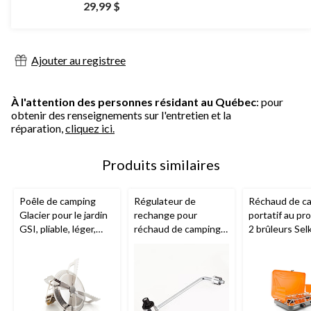
29,99 $
Ajouter au registree
À l'attention des personnes résidant au Québec
: pour
obtenir des renseignements sur l'entretien et la
réparation,
cliquez ici.
Produits similaires
Poêle de camping
Régulateur de
Réchaud de c
Glacier pour le jardin
rechange pour
portatif au pr
GSI, pliable, léger,
réchaud de camping
2 brûleurs Selk
acier inoxydable,
Outbound
460+ avec all
argenté
par bouton-po