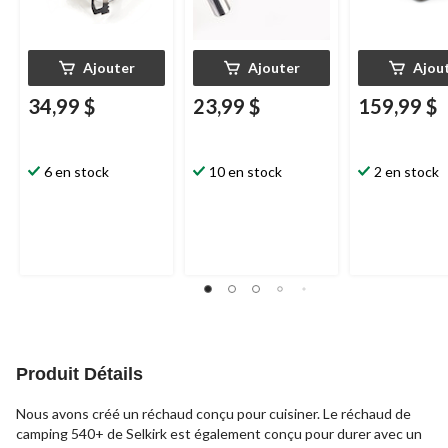
Ajouter
Ajouter
Ajou
34,99 $
23,99 $
159,99 $
6 en stock
10 en stock
2 en stock
Produit Détails
Nous avons créé un réchaud conçu pour cuisiner. Le réchaud de
camping 540+ de Selkirk est également conçu pour durer avec un