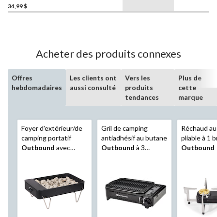
34,99 $
Acheter des produits connexes
Offres
Les clients ont
Vers les
Plus de
hebdomadaires
aussi consulté
produits
cette
tendances
marque
Foyer d'extérieur/de
Gril de camping
Réchaud au
camping portatif
antiadhésif au butane
pliable à 1 
Outbound
avec
Outbound
à 3
Outbound
régulateur intégré
niveaux