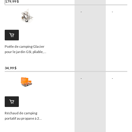
pare-vent, orange
179,99 $
-
-
Poêle de camping Glacier
pour le jardin GSI, pliable,
léger, acier inoxydable,
argenté
34,99 $
-
-
Réchaud de camping
portatif au propane à 2
brûleurs Selkirk 460+ avec
allumage par bouton-