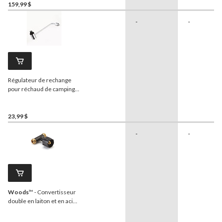
poussoir
159,99 $
-
-
Régulateur de rechange
pour réchaud de camping
Outbound
23,99 $
-
-
Woods
™ - Convertisseur
double en laiton et en acier
pour appareils de camping