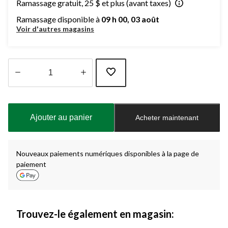
Ramassage gratuit, 25 $ et plus (avant taxes)
Ramassage disponible à
09 h 00, 03 août
Voir d'autres magasins
Quantité
mise
à
Ajouter au panier
Acheter maintenant
jour
à
1
Nouveaux paiements numériques disponibles à la page de
paiement
Trouvez-le également en magasin: