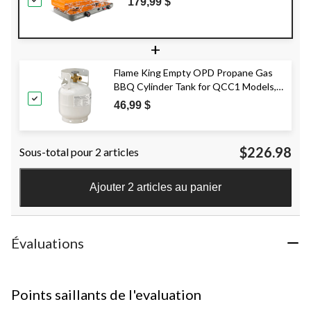
179,99 $
pare-vent, orange
+
Flame King Empty OPD Propane Gas
BBQ Cylinder Tank for QCC1 Models,
5-lb
46,99 $
$226.98
Sous-total pour 2 articles
Ajouter 2 articles au panier
Évaluations
Points saillants de l'evaluation