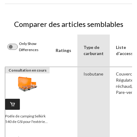
Comparer des articles semblables
Only Show
Type de
Liste
Differences
Ratings
carburant
d’accesso
Consultation en cours
Isobutane
Couvercle,
Régulateur
réchaud,
Pare-vent
Poêle de camping Selkirk
540 de GSI pour l'extérieur,
comprend couvercle,
régulateur de poêle et