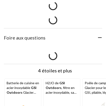
Foire aux questions
4 étoiles et plus
Batterie de cuisine en
H2JO de
GSI
Poêle de camp
acier inoxydable
GSI
Outdoors
, filtre en
Glacier pour le
Outdoors
Glacier
acier inoxydable, sans
GSI, pliable, lé
avec couvercle
BPA, léger
acier inoxydab
passoire, emboîtable,
argenté