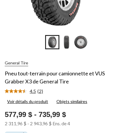
General Tire
Pneu tout-terrain pour camionnette et VUS
Grabber X3 de General Tire
4.5
(2)
Lire
les
Voir détails du produit
Objets similaires
2
commentaires.
Lien
577,99 $
-
735,99 $
vers
la
2 311,96 $
-
2 943,96 $
Ens. de 4
même
page.