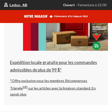
votre
Ouvert
⋅ Fermeture à 22:00
Leduc, AB
magasin
préféré
est
Leduc,
AB,
courament
Ouvert,
Fermeture
à
à
22:00
cliquer
pour
changer
Expédition locale gratuite pour les commandes
admissibles de plus de 99 $*
*Offre exclusive pour les membres Récompenses
MD
Triangle
sur les articles avec la livraison standard.
En
savoir plus