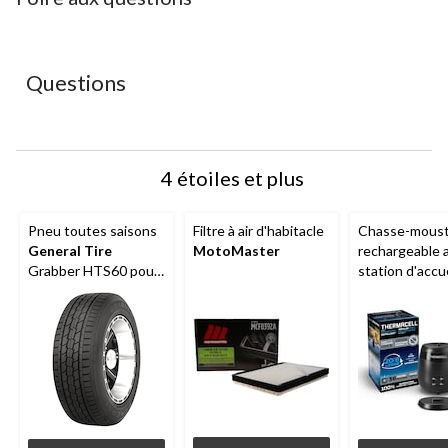
Questions
4 étoiles et plus
Pneu toutes saisons
Filtre à air d'habitacle
Chasse-moust
General Tire
MotoMaster
rechargeable 
Grabber HTS60 pour
station d'accue
camionnettes et VUS
Thermacell
E6
légers
charbon