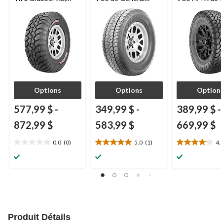
portance, motif
Grabber APT
Grabber
ouvert
Options
Options
Option
577,99 $
-
349,99 $
-
389,99 $
-
872,99 $
583,99 $
669,99 $
0.0
(0)
5.0
(1)
4
0.0
5.0
4.1
étoile(s)
étoile(s)
étoile(s)
sur
sur
sur
5.
5.
5.
1
9
évaluation
évaluations
Produit Détails