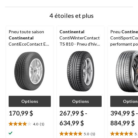
4 étoiles et plus
Pneu toute saison
Continental
Pneu
Contine
Continental
ContiWinterContact
ContiSportCo
ContiEcoContact EP
TS 810 - Pneu d'hiver
performant po
pour véhicules de
pour véhicules de
passagers et
tourisme et
tourisme et
véhicules utili
multisegments
multisegments
multisegment
Options
Options
Option
170,99 $
267,99 $
-
394,99 $
-
634,99 $
884,99 $
4.0
(1)
4.0
étoile(s)
5.0
(1)
5
5.0
5.0