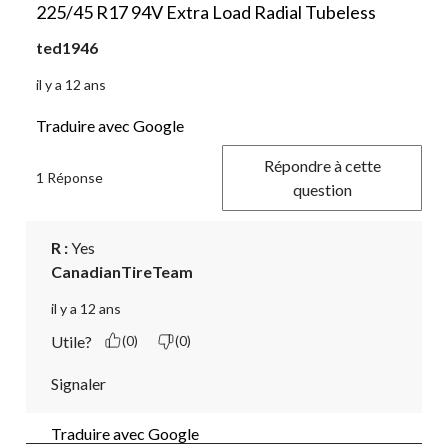
225/45 R17 94V Extra Load Radial Tubeless
ted1946
il y a 12 ans
Traduire avec Google
Répondre à cette
1 Réponse
question
R :
 Yes
CanadianTireTeam
il y a 12 ans
Utile?
(0)
(0)
Signaler
Traduire avec Google