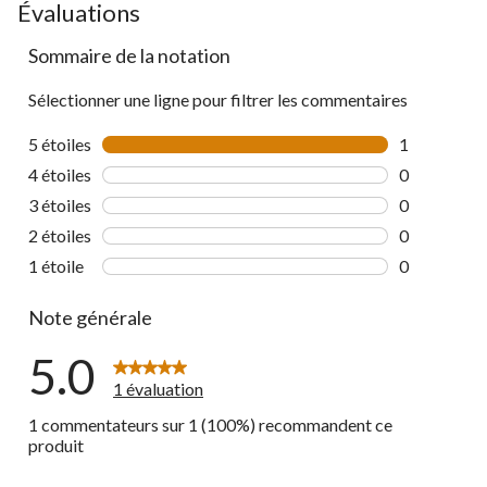
Évaluations
Sommaire de la notation
Sélectionner une ligne pour filtrer les commentaires
5 étoiles
étoiles
1
1 commentai
4 étoiles
étoiles
0
0 commentai
3 étoiles
étoiles
0
0 commentai
2 étoiles
étoiles
0
0 commentai
1 étoile
étoiles
0
0 commentai
Note générale
5.0
1 évaluation
1 commentateurs sur 1 (100%) recommandent ce
produit