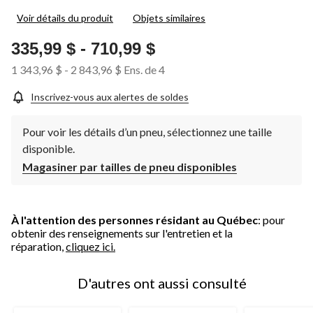
1
Voir détails du produit
Objets similaires
commentaire.
Lien
vers
335,99 $
-
710,99 $
la
même
1 343,96 $
-
2 843,96 $
Ens. de 4
page.
Inscrivez-vous aux alertes de soldes
Pour voir les détails d’un pneu, sélectionnez une taille
disponible.
Magasiner par tailles de pneu disponibles
À l'attention des personnes résidant au Québec
: pour
obtenir des renseignements sur l'entretien et la
réparation,
cliquez ici.
D'autres ont aussi consulté