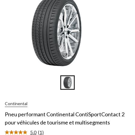
Continental
Pneu performant Continental ContiSportContact 2
pour véhicules de tourisme et multisegments
5.0
(1)
Lire