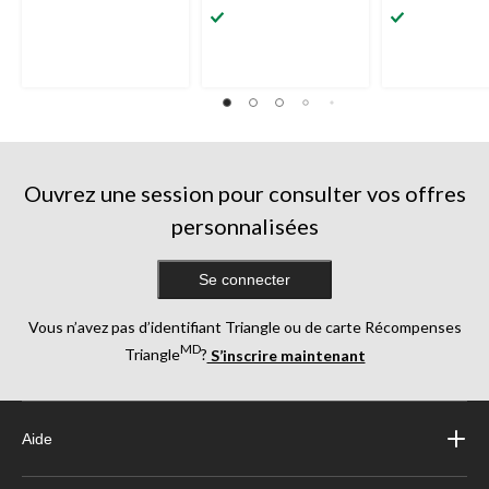
sur
étoile(s)
étoile(s)
5.
sur
sur
1
5.
5.
évaluation
1
1
évaluation
évaluation
Ouvrez une session pour consulter vos offres
personnalisées
Se connecter
Vous n’avez pas d’identifiant Triangle ou de carte Récompenses
MD
Triangle
?
S’inscrire maintenant
Aide