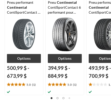
Pneu performant
Pneu
Continental
Pneu perform
Continental
ContiSportContact 6
Continental
ContiSportContact 3
performant pour
ContiSportCo
pour véhicules de
passagers et
P RFT pour vé
tourisme et
véhicules utilitaires
de tourisme e
multisegments
multisegments
multisegment
Options
Options
Option
500,99 $
-
394,99 $
-
493,99 $
-
673,99 $
884,99 $
700,99 $
5.0
(1)
5.0
(1)
1
5.0
5.0
1.0
étoile(s)
étoile(s)
étoile(s)
sur
sur
sur
5.
5.
5.
1
1
1
évaluation
évaluation
évaluation