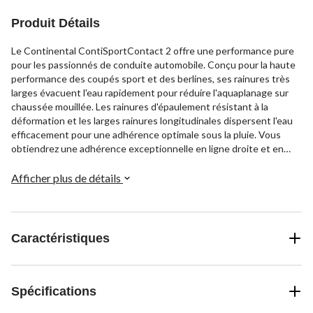
Produit Détails
Le Continental ContiSportContact 2 offre une performance pure
pour les passionnés de conduite automobile. Conçu pour la haute
performance des coupés sport et des berlines, ses rainures très
larges évacuent l'eau rapidement pour réduire l'aquaplanage sur
chaussée mouillée. Les rainures d'épaulement résistant à la
déformation et les larges rainures longitudinales dispersent l'eau
efficacement pour une adhérence optimale sous la pluie. Vous
obtiendrez une adhérence exceptionnelle en ligne droite et en
virage avec confiance grâce à la sculpture de bande de roulement
nervurée rigide qui maintient un contact stable lors du freinage et
Afficher plus de détails
dans les virages.
Caractéristiques
Spécifications