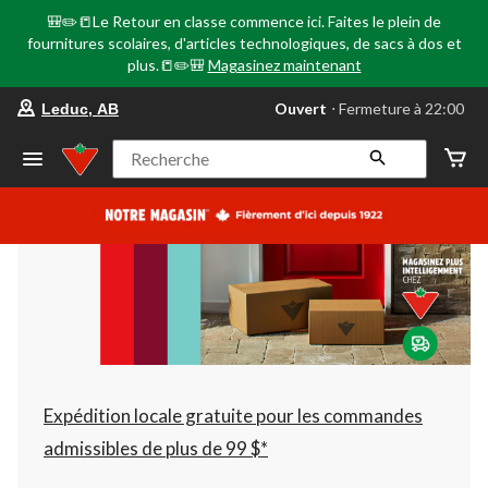
🎒✏️📒Le Retour en classe commence ici. Faites le plein de
fournitures scolaires, d'articles technologiques, de sacs à dos et
plus.📒✏️🎒
Magasinez maintenant
votre
Ouvert
⋅ Fermeture à 22:00
Leduc, AB
magasin
préféré
est
Recherche
Leduc,
AB,
courament
Ouvert,
Fermeture
à
à
22:00
cliquer
pour
changer
Expédition locale gratuite pour les commandes
admissibles de plus de 99 $*