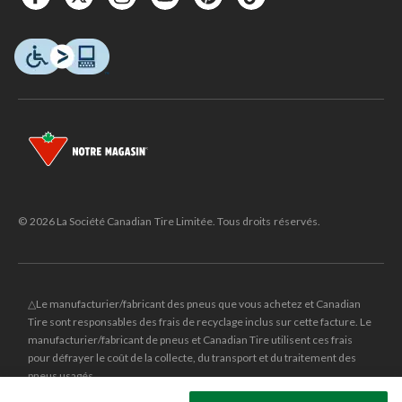
© 2026 La Société Canadian Tire Limitée. Tous droits réservés.
△Le manufacturier/fabricant des pneus que vous achetez et Canadian
Tire sont responsables des frais de recyclage inclus sur cette facture. Le
manufacturier/fabricant de pneus et Canadian Tire utilisent ces frais
pour défrayer le coût de la collecte, du transport et du traitement des
pneus usagés.
MD
CANADIAN TIRE
et le logo du triangle CANADIAN TIRE sont des