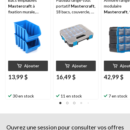
Bacs empilables
Plateau range-tout
Armoire range
Mastercraft
à
portatif
Mastercraft
,
modulaire
fixation murale,
18 bacs, couvercle, 12
Mastercraft
,
moyen, 9 x 6 x 5 po,
x 10 x 2 po
avec couvercle
paq. 2
3/4 x 6 x 12 1/
Ajouter
Ajouter
Ajou
13,99 $
16,49 $
42,99 $
30 en stock
11 en stock
7 en stock
Ouvrez une session pour consulter vos offres