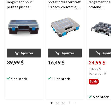
rangement pour
portatif
Mastercraft
,
rangement pe
petites pièces
18 bacs, couvercle, 12
profond
portatif empilable
x 10 x 2 po
professionnel
Mastercraft
, 6
empilable à 12
bacs/couvercles, 17 x
MAXIMUM
av
13 x 5 po
couvercle, 18 
po
Ajouter
Ajouter
Ajou
39,99 $
16,49 $
24,99 $
prix
34,99 $
était
Rabais 29%
4 en stock
11 en stock
34,99
Solde
6 en stock