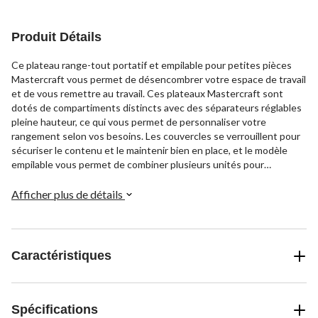
Produit Détails
Ce plateau range-tout portatif et empilable pour petites pièces
Mastercraft vous permet de désencombrer votre espace de travail
et de vous remettre au travail. Ces plateaux Mastercraft sont
dotés de compartiments distincts avec des séparateurs réglables
pleine hauteur, ce qui vous permet de personnaliser votre
rangement selon vos besoins. Les couvercles se verrouillent pour
sécuriser le contenu et le maintenir bien en place, et le modèle
empilable vous permet de combiner plusieurs unités pour
maximiser votre espace de rangement. Les couvercles
transparents de ces plateaux de rangement de garage durables
Afficher plus de détails
permettent de voir facilement ce qu'ils contiennent lorsque vous
cherchez quelque chose de précis.
Caractéristiques
Spécifications