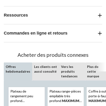
Ressources
Commandes en ligne et retours
Acheter des produits connexes
Offres
Les clients ont
Vers les
Plus de
hebdomadaires
aussi consulté
produits
cette
tendances
marque
Plateau de
Plateau range-pièces
Coffre à out
rangement peu
empilable très
porte-à-fau
profond
profond
MAXIMUM
MAXIMUM
professionnel
avec couvercle, 12
plateaux, no