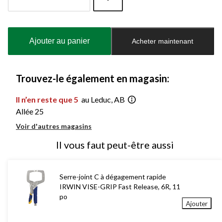
Quantité
mise
à
Ajouter au panier
Acheter maintenant
jour
à
1
Trouvez-le également en magasin:
Il n’en reste que 5
au Leduc, AB
Allée 25
Voir d'autres magasins
Il vous faut peut-être aussi
Serre-joint C à dégagement rapide
IRWIN VISE-GRIP Fast Release, 6R, 11
po
Ajouter