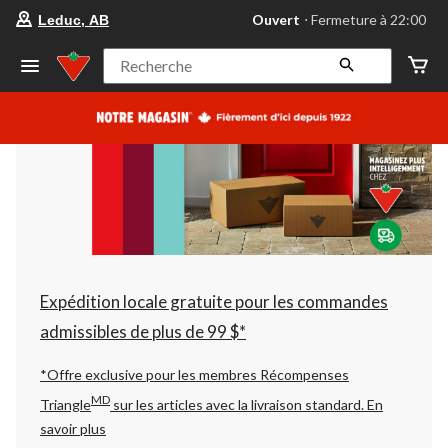
votre
Ouvert
⋅ Fermeture à 22:00
Leduc, AB
magasin
préféré
est
Recherche
Leduc,
AB,
courament
Ouvert,
Fermeture
à
à
22:00
cliquer
pour
changer
Expédition locale gratuite pour les commandes
admissibles de plus de 99 $*
*Offre exclusive pour les membres Récompenses
MD
Triangle
sur les articles avec la livraison standard.
En
savoir plus