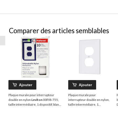
Comparer des articles semblables
Ajouter
Ajouter
Plaque murale pour interrupteur
Plaque murale pour
double en nylon
Leviton
00PJ8-755,
interrupteur double en nylon,
taille intermédiaire, 1 dispositif, blanc,
taille intermédiaire, 1
paq. 10
dispositif, blanc
d