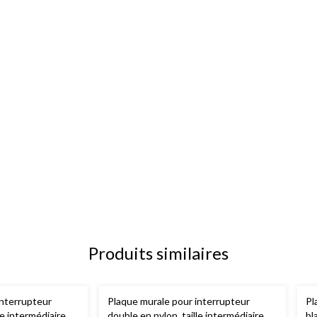
Produits similaires
interrupteur
Plaque murale pour interrupteur
Pl
le intermédiaire, 1
double en nylon, taille intermédiaire, 1
bl