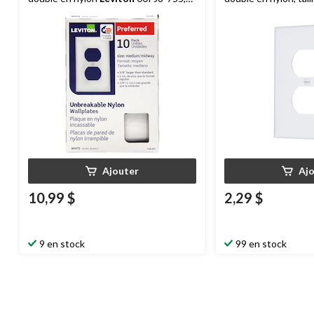
taille intermédiaire, 1 dispositif, blanc,
dispositif, blanc
paq. 10
Ajouter
Aj
10,99 $
2,29 $
9 en stock
99 en stock