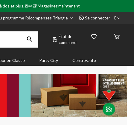
 à dos et plus.📒✏️🎒
Magasinez maintenant
u programme Récompenses Triangle
Se connecter
EN
État de
command
our en Classe
Party City
Centre-auto