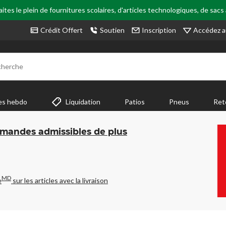
tes le plein de fournitures scolaires, d'articles technologiques, de sacs
Accédez a
Crédit Offert
Soutien
Inscription
cherche
es hebdo
Liquidation
Patios
Pneus
Ret
mmandes admissibles de plus
MD
e
sur les articles avec la livraison