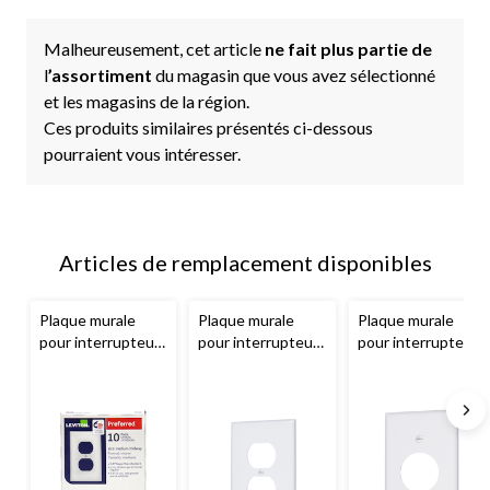
Malheureusement, cet article
ne fait plus partie de
l
’assortiment
du magasin que vous avez sélectionné
et les magasins de la région.
Ces produits similaires présentés ci-dessous
pourraient vous intéresser.
Articles de remplacement disponibles
Plaque murale
Plaque murale
Plaque murale
pour interrupteur
pour interrupteur
pour interrupteur
double en nylon
double en nylon,
double en nylon,
Leviton
00PJ8-
taille
taille
755, taille
intermédiaire, 1
intermédiaire, 1
intermédiaire, 1
dispositif, blanc
dispositif, blanc
dispositif, blanc,
paq. 10