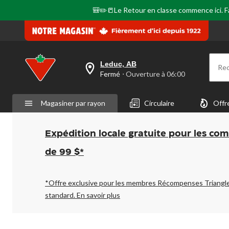
🎒✏️📒Le Retour en classe commence ici. Fai
Leduc, AB
Re
votre
Fermé
⋅ Ouverture à 06:00
magasin
préféré
est
Magasiner par rayon
Circulaire
Offr
Leduc,
AB,
courament
Fermé,
Expédition locale gratuite pour les co
Ouverture
à
de 99 $*
à
06:00
cliquer
pour
*Offre exclusive pour les membres Récompenses Triangl
changer
standard.
En savoir plus