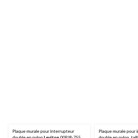
Plaque murale pour interrupteur
Plaque murale pour 
double en nylon
Leviton
00PJ8-755,
double en nylon, tail