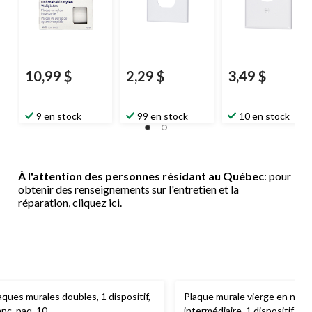
10,99 $
2,29 $
3,49 $
9 en stock
99 en stock
10 en stock
À l'attention des personnes résidant au Québec
: pour
obtenir des renseignements sur l'entretien et la
réparation,
cliquez ici.
aques murales doubles, 1 dispositif,
Plaque murale vierge en nylon,
anc, paq. 10
intermédiaire, 1 dispositif, bl