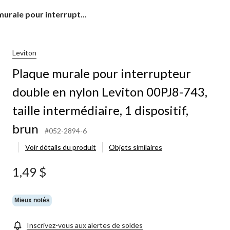
urale pour interrupt...
teur
Leviton
Plaque murale pour interrupteur
double en nylon Leviton 00PJ8-743,
taille intermédiaire, 1 dispositif,
iaire,
brun
#052-2894-6
,
Voir détails du produit
Objets similaires
1,49 $
Mieux notés
Inscrivez-vous aux alertes de soldes