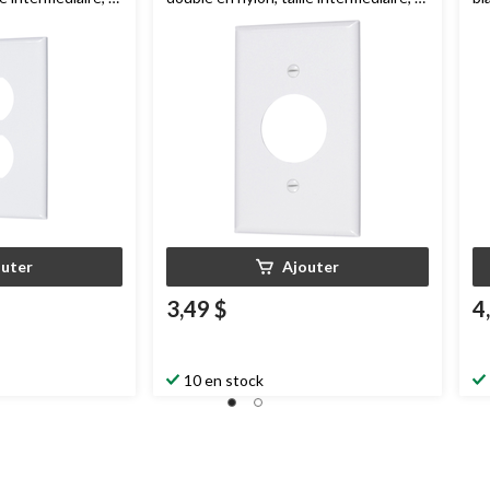
dispositif, blanc
outer
Ajouter
3,49 $
4
10 en stock