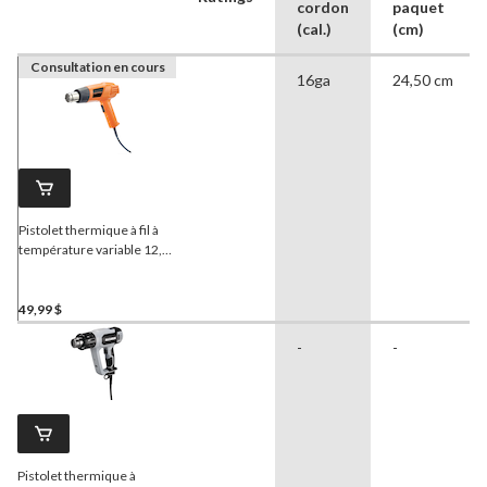
cordon
paquet
(cal.)
(cm)
Consultation en cours
16ga
24,50 cm
Pistolet thermique à fil à
température variable 12,5
A
Certified
PHG120AU
49,99 $
-
-
Pistolet thermique à