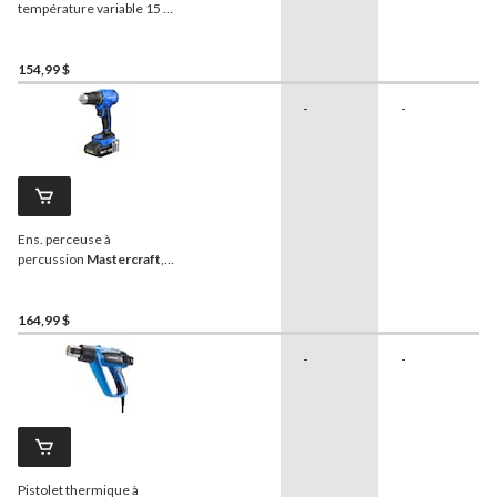
température variable 15 A
MAXIMUM
, avec écran
ACL, lame de grattoir et
buses, paq. 6
154,99 $
-
-
Ens. perceuse à
percussion
Mastercraft
,
20 V
164,99 $
-
-
Pistolet thermique à