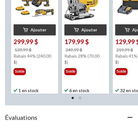
Ajouter
Ajouter
Aj
299,99 $
179,99 $
129,99 
prix
prix
pr
539,99 $
249,99 $
219,99 $
était
était
ét
Rabais 44% (240.00
Rabais 28% (70.00
Rabais 41% 
539,99 $
249,99 $
2
$)
$)
$)
Solde
Solde
Solde
1 en stock
6 en stock
32 en st
Évaluations