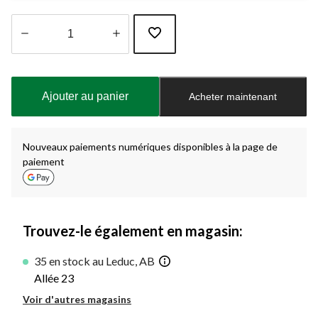
Quantité
mise
à
Ajouter au panier
Acheter maintenant
jour
à
1
Nouveaux paiements numériques disponibles à la page de
paiement
Trouvez-le également en magasin:
35 en stock au Leduc, AB
Allée 23
Voir d'autres magasins