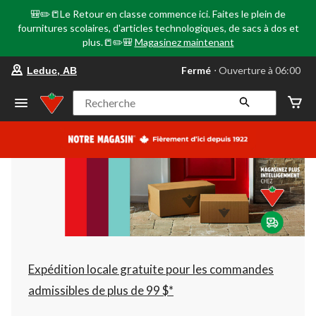
🎒✏️📒Le Retour en classe commence ici. Faites le plein de
fournitures scolaires, d'articles technologiques, de sacs à dos et
plus.📒✏️🎒
Magasinez maintenant
votre
Fermé
⋅ Ouverture à 06:00
Leduc, AB
magasin
préféré
est
Recherche
Leduc,
AB,
courament
Fermé,
Ouverture
à
à
06:00
cliquer
pour
changer
Expédition locale gratuite pour les commandes
admissibles de plus de 99 $*