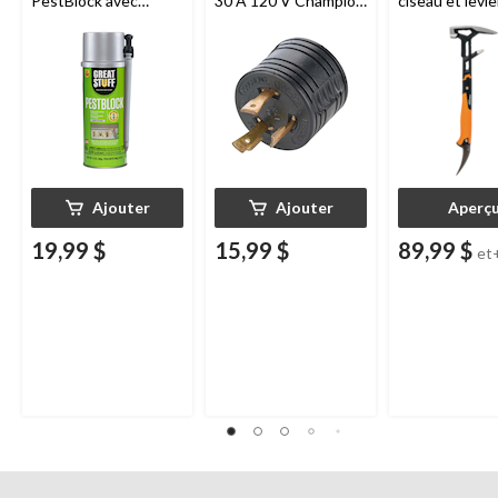
PestBlock avec
30 A 120 V Champion
ciseau et levie
distributeur
L5-30P
de tailles
intelligent, usage
intérieur/extérieur, 12
oz
Ajouter
Ajouter
Aperç
19,99 $
15,99 $
89,99 $
et