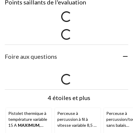
Points saillants de l'evaluation
Foire aux questions
4 étoiles et plus
Pistolet thermique à
Perceuse à
Perceuse à
température variable
percussion à fil à
percussion/to
15 A
MAXIMUM
,
vitesse variable 8,5 A
sans balais
avec écran ACL, lame
MAXIMUM
, avec
MAXIMUM
40