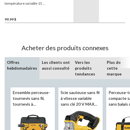
température variable 15 A
Mastercraft
, avec grattoir,
lames, buses et étui, paq. 8
99,99 $
Acheter des produits connexes
Offres
Les clients ont
Vers les
Plus de
hebdomadaires
aussi consulté
produits
cette
tendances
marque
Ensemble perceuse-
Scie sauteuse sans fil
Perceuse-t
tournevis sans fil,
à vitesse variable
compacte sa
tournevis à
sans clé 20 V MAX
sans balais 
percussion et outil
DEWALT
DCS331B
DEWALT
D
oscillant polyvalent
avec souffle-
20 V MAX
20 V MAX
DEWALT
poussière, outil
DCK379D2
seulement