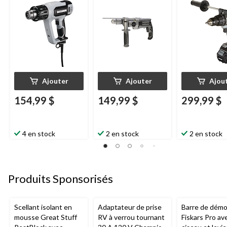
de grattoir et buses,
mandrin à clé et
po
paq. 6
poignée auxiliaire,
1/2 po
Ajouter
Ajouter
Ajou
154,99 $
149,99 $
299,99 $
4 en stock
2 en stock
2 en stock
Produits Sponsorisés
Scellant isolant en
Adaptateur de prise
Barre de démol
mousse Great Stuff
RV à verrou tournant
Fiskars Pro av