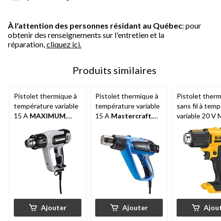
À l'attention des personnes résidant au Québec
: pour
obtenir des renseignements sur l'entretien et la
réparation,
cliquez ici.
Produits similaires
Pistolet thermique à
Pistolet thermique à
Pistolet ther
température variable
température variable
sans fil à tem
15 A
MAXIMUM
,
15 A
Mastercraft
,
variable 20 V
avec écran ACL, lame
avec grattoir, lames,
DEWALT
DCE
de grattoir et buses,
buses et étui, paq. 8
avec buses, ou
paq. 6
seulement, pa
Ajouter
Ajouter
Ajou