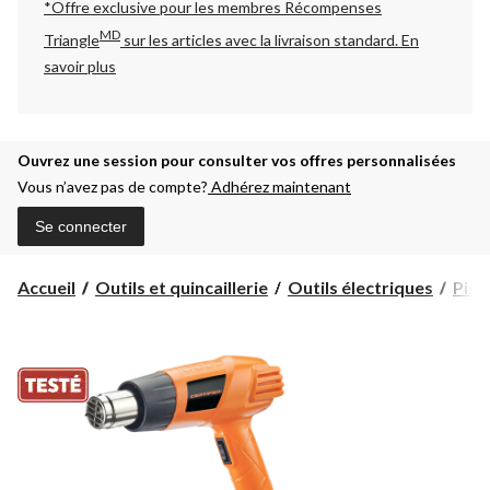
*Offre exclusive pour les membres Récompenses
MD
Triangle
sur les articles avec la livraison standard.
En
savoir plus
Ouvrez une session pour consulter vos offres personnalisées
Vous n’avez pas de compte?
Adhérez maintenant
Se connecter
Accueil
Outils et quincaillerie
Outils électriques
Pist