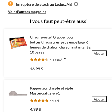
En rupture de stock au Leduc, AB
Voir d'autres magasins
Il vous faut peut-être aussi
Chauffe-orteil Grabber pour
bottes/chaussures, gros emballage, 6
heures de chaleur, chaleur instantanée,
10 paires
Ajouter
4.4
(160)
4.4
étoile(s)
16,99 $
sur
5.
160
évaluations
Rapporteur d'angle et règle
Mastercraft 2-en-1
Ajouter
4.9
(7)
4.9
étoile(s)
4,99 $