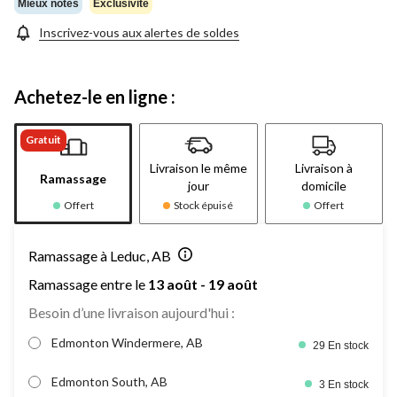
même
Mieux notés
Exclusivité
page.
Inscrivez-vous aux alertes de soldes
Achetez-le en ligne :
Gratuit
Livraison le même
Livraison à
Ramassage
jour
domicile
Offert
Stock épuisé
Offert
Ramassage à Leduc, AB
Ramassage entre le
13 août - 19 août
Besoin d’une livraison aujourd'hui :
Edmonton Windermere, AB
29 En stock
Edmonton South, AB
3 En stock