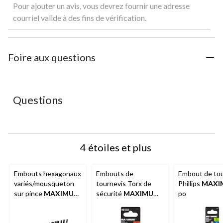
Pour ajouter un avis, vous devrez fournir une adresse
pour
pour
pour
pour
pour
évaluer
évaluer
évaluer
évaluer
évaluer
courriel valide à des fins de vérification.
l'article
l'article
l'article
l'article
l'article
à
à
à
à
à
1
2
3
4
5
étoile.
étoiles.
étoiles.
étoiles.
étoiles.
Foire aux questions
Cette
Cette
Cette
Cette
Cette
action
action
action
action
action
ouvrira
ouvrira
ouvrira
ouvrira
ouvrira
le
le
le
le
le
Questions
formulaire
formulaire
formulaire
formulaire
formulaire
de
de
de
de
de
soumission.
soumission.
soumission.
soumission.
soumission.
4 étoiles et plus
Embouts hexagonaux
Embouts de
Embout de tou
variés/mousqueton
tournevis Torx de
Phillips
MAXI
sur pince
MAXIMUM
,
sécurité
MAXIMUM
,
po
paq. 10
1 po, variés, paq. 10