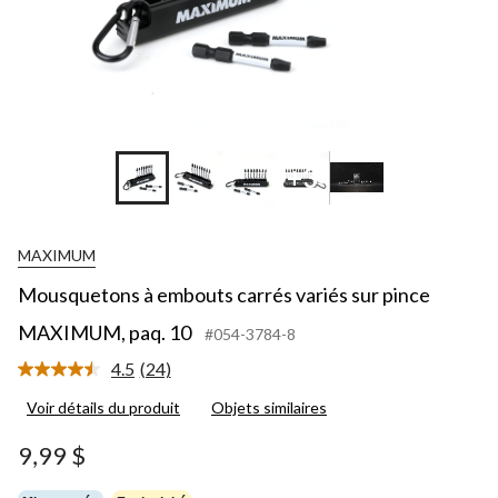
+3
MAXIMUM
Mousquetons à embouts carrés variés sur pince
MAXIMUM, paq. 10
#054-3784-8
4.5
(24)
Lire
les
Voir détails du produit
Objets similaires
24
commentaires.
Lien
9,99 $
vers
la