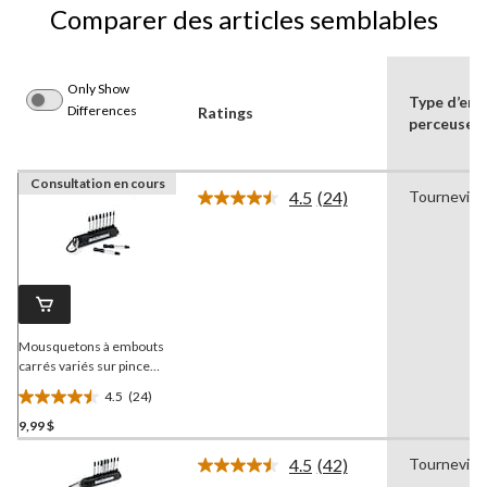
Comparer des articles semblables
Only Show
Type d’em
Differences
Ratings
perceuse/t
Consultation en cours
4.5
(24)
Tournevis
Lire
les
24
commentaires.
Lien
vers
la
même
page.
Mousquetons à embouts
carrés variés sur pince
MAXIMUM
, paq. 10
4.5
(24)
4.5
9,99 $
étoile(s)
sur
4.5
(42)
Tournevis
5.
Lire