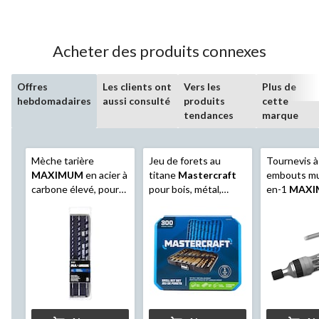
5.
4
évaluations
Acheter des produits connexes
Offres
Les clients ont
Vers les
Plus de
hebdomadaires
aussi consulté
produits
cette
tendances
marque
Mèche tarière
Jeu de forets au
Tournevis à 
MAXIMUM
en acier à
titane
Mastercraft
embouts mul
carbone élevé, pour
pour bois, métal,
en-1
MAXI
bois avec clous,
plastique, paq. 300
mandrin à
18 po, paq. 3
dégagement
paq. 6