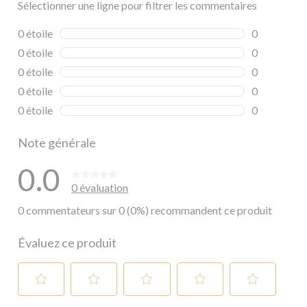
Sélectionner une ligne pour filtrer les commentaires
0 étoile
étoiles
0
0 commentai
0 étoile
étoiles
0
0 commentai
0 étoile
étoiles
0
0 commentai
0 étoile
étoiles
0
0 commentai
0 étoile
étoiles
0
0 commentai
Note générale
0.0
0 évaluation
0 commentateurs sur 0 (0%) recommandent ce produit
Évaluez ce produit
Sélectionnez
Sélectionnez
Sélectionnez
Sélectionnez
Sélectionnez