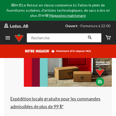
🎒✏️📒Le Retour en classe commence ici. Faites le plein de
fournitures scolaires, d'articles technologiques, de sacs à dos et
plus.📒✏️🎒
Magasinez maintenant
votre
Ouvert
⋅ Fermeture à 22:00
Leduc, AB
magasin
préféré
est
Recherche
Leduc,
AB,
courament
Ouvert,
Fermeture
à
à
22:00
cliquer
pour
changer
Expédition locale gratuite pour les commandes
admissibles de plus de 99 $*