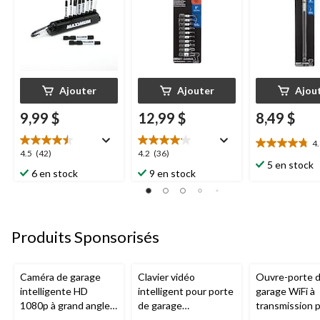
Ajouter
Ajouter
Ajou
9,99 $
12,99 $
8,49 $
4
4.8
4.5
4.2
4.5
(42)
4.2
(36)
étoile(s)
5 en stock
étoile(s)
étoile(s)
6 en stock
9 en stock
sur
sur
sur
5.
5.
5.
4
42
36
évaluations
évaluations
évaluations
Produits Sponsorisés
Caméra de garage
Clavier vidéo
Ouvre-porte 
intelligente HD
intelligent pour porte
garage WiFi à
1080p à grand angle
de garage
transmission 
Chamberlain, vision
Chamberlain, vision
chaîne de 1/2