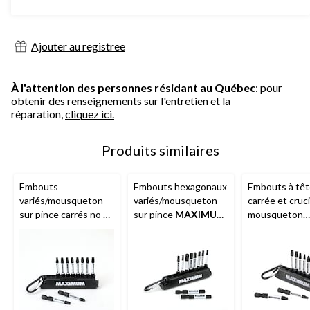
sur
5.
7
évaluations
Ajouter au registree
À l'attention des personnes résidant au Québec
: pour
obtenir des renseignements sur l'entretien et la
réparation,
cliquez ici.
Produits similaires
Embouts
Embouts hexagonaux
Embouts à tê
variés/mousqueton
variés/mousqueton
carrée et cruc
sur pince carrés no 2
sur pince
MAXIMUM
,
mousqueton
MAXIMUM
, paq. 10
paq. 10
MAXIMUM
, p