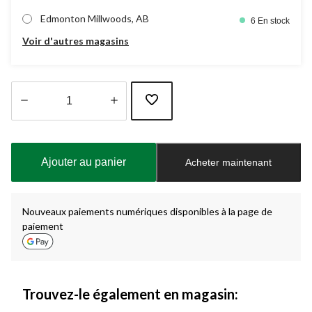
Edmonton Millwoods, AB
6 En stock
Voir d'autres magasins
Quantité
mise
à
Ajouter au panier
Acheter maintenant
jour
à
1
Nouveaux paiements numériques disponibles à la page de
paiement
Trouvez-le également en magasin: