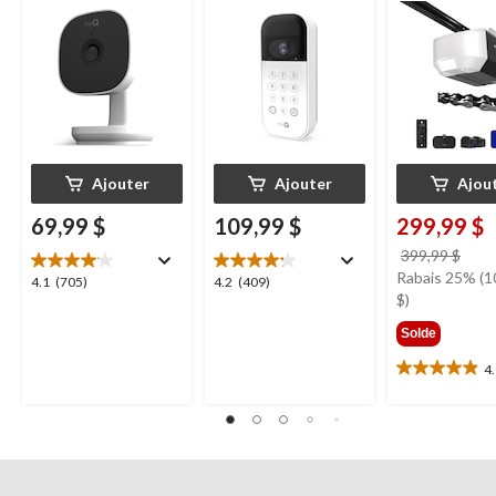
nocturne, résistante
nocturne, résistant
Chamberlain
aux intempéries
aux intempéries,
blanc
Ajouter
Ajouter
Ajou
69,99 $
109,99 $
299,99 $
prix
399,99 $
étai
Rabais 25% (1
4.1
4.2
4.1
(705)
4.2
(409)
399,
$)
étoile(s)
étoile(s)
sur
sur
Solde
5.
5.
705
409
4
4.9
évaluations
évaluations
étoile(s)
sur
5.
11
évaluations