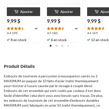
Ajouter
Ajouter
Ajou
9,99 $
9,99 $
9,99 $
4.4
4.5
4.6
4.4
(39)
4.5
(42)
4.6
(67)
étoile(s)
étoile(s)
étoile(s)
8 en stock
6 en stock
12 en stock
sur
sur
sur
5.
5.
5.
39
42
67
évaluations
évaluations
évaluations
Produit Détails
Embouts de tournevis à percussion à mousqueton carrés no 2
MAXIMUM en paquet de 10 faits d'acier traité thermiquement
pour résister à l'usure causée par le vissage à couple élevé.
Embouts de cet ensemble qui sont codés par couleur, il est donc
facile d'identifier celui dont vous avez besoin sans tracas. De plus,
les embouts de tournevis de cet ensemble d'embouts durables
MAXIMUM sont fabriqués en acier S2 traité thermiquement, ce