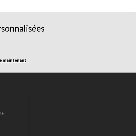
rsonnalisées
re maintenant
ité