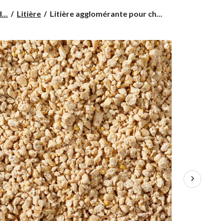
Litière
...
Litière
Litière agglomérante pour ch...
agglomérante
pour
chats
World's
Best
Natural,
6,35
kg