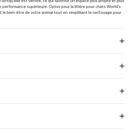
lorsqu'elle est versée, ce qui favorise un espace plus propre et plus
ne performance supérieure. Optez pour la litière pour chats World's
et le bien-être de votre animal tout en simplifiant le nettoyage pour