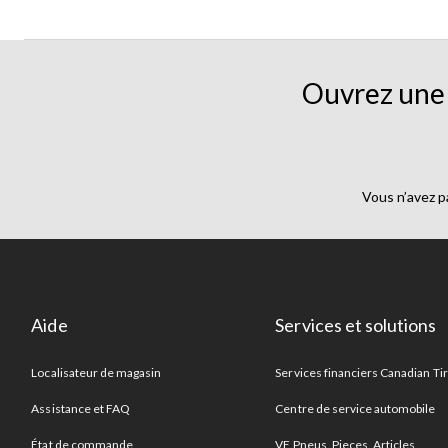
Ouvrez une 
Vous n’avez p
Aide
Services et solutions
Localisateur de magasin
Services financiers Canadian Ti
Assistance et FAQ
Centre de service automobile
État de commande
VE Pneus, Pieces, Articles