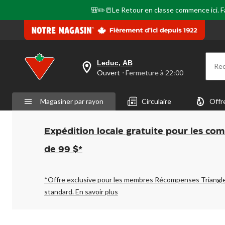
🎒✏️📒Le Retour en classe commence ici. Fai
Leduc, AB
Re
votre
Ouvert
⋅ Fermeture à 22:00
magasin
préféré
est
Magasiner par rayon
Circulaire
Offr
Leduc,
AB,
courament
Ouvert,
Expédition locale gratuite pour les co
Fermeture
à
de 99 $*
à
22:00
cliquer
pour
*Offre exclusive pour les membres Récompenses Triangl
changer
standard.
En savoir plus