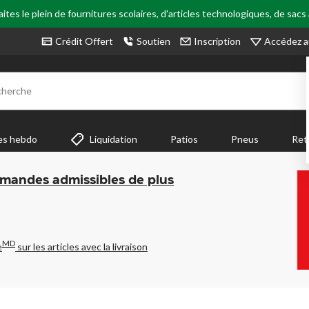
tes le plein de fournitures scolaires, d'articles technologiques, de sacs
Accédez a
Crédit Offert
Soutien
Inscription
cherche
es hebdo
Liquidation
Patios
Pneus
Ret
mmandes admissibles de plus
MD
e
sur les articles avec la livraison