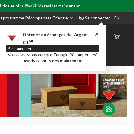
 à dos et plus.📒✏️🎒
Magasinez maintenant
u programme Récompenses Triangle
Se connecter
EN
Obtenez ou échangez de l’Argent
État de
MD
CT
command
Se connecter
Vous n’avez pas compte Triangle Récompenses?
our en Classe
Party City
Centre-auto
Inscrivez-vous des maintenant