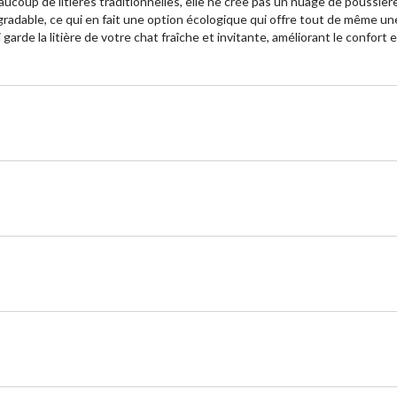
coup de litières traditionnelles, elle ne crée pas un nuage de poussière 
égradable, ce qui en fait une option écologique qui offre tout de même u
 garde la litière de votre chat fraîche et invitante, améliorant le confort 