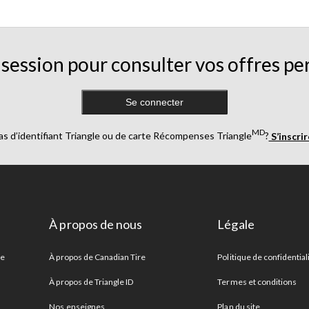
session pour consulter vos offres pe
Se connecter
MD
as d’identifiant Triangle ou de carte Récompenses Triangle
?
S’inscri
À propos de nous
Légale
re
À propos de Canadian Tire
Politique de confidential
À propos de Triangle ID
Termes et conditions
Nos enseignes
Plan du site