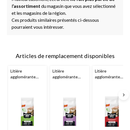
l
’assortiment
du magasin que vous avez sélectionné
et les magasins de la région.
Ces produits similaires présentés ci-dessous
pourraient vous intéresser.
Articles de remplacement disponibles
Litière
Litière
Litière
agglomérante
agglomérante
agglomérante
World's Best
Multi-chat World's
Multi-chat World's
Natural, non
Best, parfum de
Best Natural, 12,7
parfumée, 12,7 kg
lavande, 12,7 kg
kg