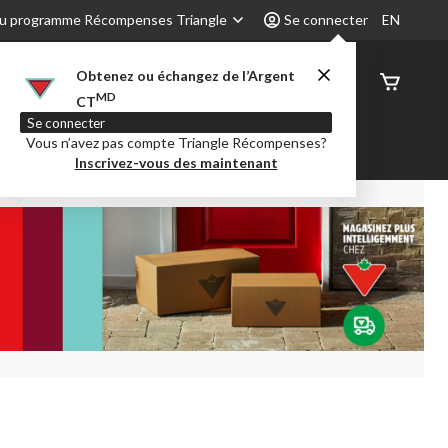
u programme Récompenses Triangle
Se connecter
EN
Obtenez ou échangez de l’Argent
État de
MD
CT
command
Se connecter
Vous n’avez pas compte Triangle Récompenses?
é
Party City
Centre-auto
Inscrivez-vous des maintenant