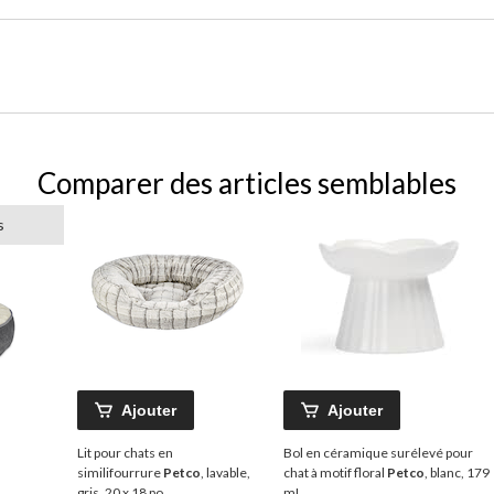
Comparer des articles semblables
s
Ajouter
Ajouter
Lit pour chats en
Bol en céramique surélevé pour
similifourrure
Petco
, lavable,
chat à motif floral
Petco
, blanc, 179
,
gris, 20 x 18 po
mL