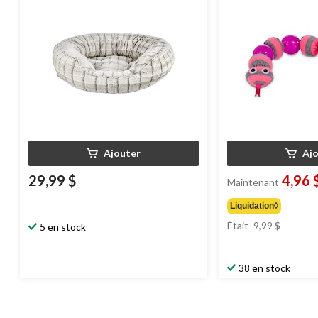
Ajouter
Aj
29,99 $
4,96 
Maintenant
Liquidation◊
prix
Était
9,99 $
5 en stock
était
9,99 $
38 en stock