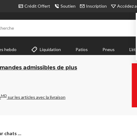
Accédez a
Crédit Offert
Soutien
Inscription
cherche
es hebdo
Liquidation
Patios
Pneus
L’ét
mmandes admissibles de plus
MD
e
sur les articles avec la livraison
 chats ...