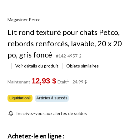
Magasiner Petco
Lit rond texturé pour chats Petco,
rebords renforcés, lavable, 20 x 20
po, gris foncé
#142-4957-2
Voir détails du produit
Objets similaires
12,93 $
prix
±
Maintenant
Était
24,99 $
était
24,99 $
Liquidation◊
Articles à succès
Inscrivez-vous aux alertes de soldes
Achetez-le en ligne :