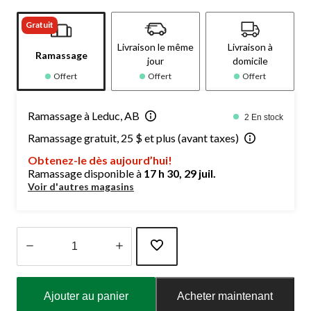
Gratuit
Livraison le même
Livraison à
Ramassage
jour
domicile
Offert
Offert
Offert
Ramassage à Leduc, AB
2 En stock
Ramassage gratuit, 25 $ et plus (avant taxes)
Obtenez-le dès aujourd’hui!
Ramassage disponible à
17 h 30, 29 juil.
Voir d'autres magasins
Quantité
mise
Ajouter au panier
Acheter maintenant
à