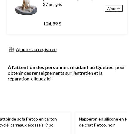
37 po, gris
Ajouter
124,99 $
Ajouter au registree
À l'attention des personnes résidant au Québec
: pour
obtenir des renseignements sur l'entretien et la
réparation,
cliquez ici.
attoir de sofa
Petco
en carton
Napperon en silicone en form
cyclé, carreaux écossais, 9 po
de chat
Petco
, noir