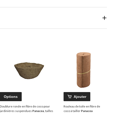
Options
Ajouter
Doublure ronde en fibre de coco pour
Rouleau de toile en fibre de
jardinières suspendues
Panacea
, tailles
coco à tailler
Panacea