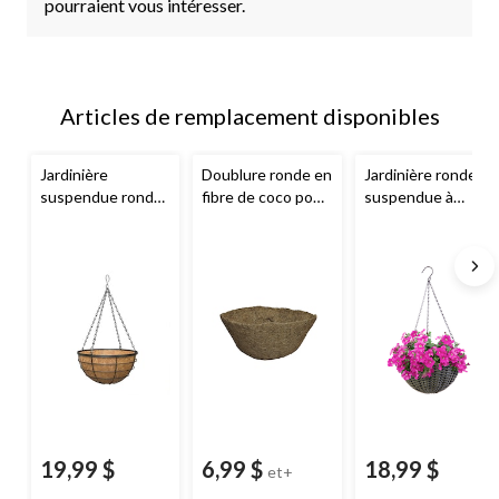
pourraient vous intéresser.
Articles de remplacement disponibles
Jardinière
Doublure ronde en
Jardinière ronde
suspendue ronde
fibre de coco pour
suspendue à
champêtre
jardinières
panier en résine
moderne
Panacea
suspendues
avec crochet à
avec doublure en
Panacea
, tailles
chaîne, 14 po
coco, 14 po
variées, havane
19,99 $
6,99 $
18,99 $
et+