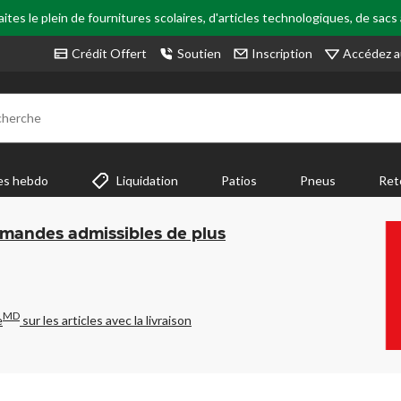
tes le plein de fournitures scolaires, d'articles technologiques, de sacs
Accédez a
Crédit Offert
Soutien
Inscription
cherche
es hebdo
Liquidation
Patios
Pneus
Ret
mmandes admissibles de plus
MD
e
sur les articles avec la livraison