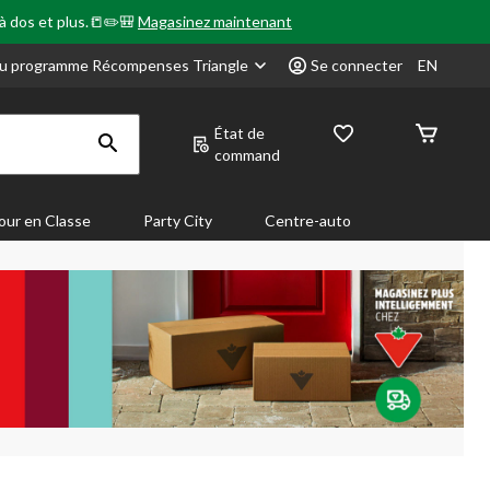
 à dos et plus.📒✏️🎒
Magasinez maintenant
u programme Récompenses Triangle
Se connecter
EN
État de
command
our en Classe
Party City
Centre-auto