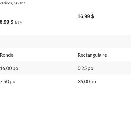
variées, havane
16,99 $
6,99 $
Et+
Ronde
Rectangulaire
16,00 po
0,25 po
7,50 po
36,00 po