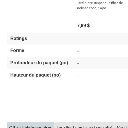
Jardinière suspendue fibre de
noix de coco, 14 po
7,99 $
Ratings
Forme
-
Profondeur du paquet (po)
-
Hauteur du paquet (po)
-
Offres hebdomadaires
Les clients ont aussi consulté
Vers 