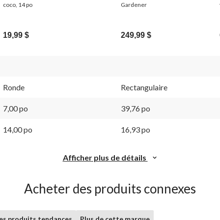
coco, 14 po
Gardener
19,99 $
249,99 $
Ronde
Rectangulaire
7,00 po
39,76 po
14,00 po
16,93 po
Afficher plus de détails
Acheter des produits connexes
les produits tendances
Plus de cette marque