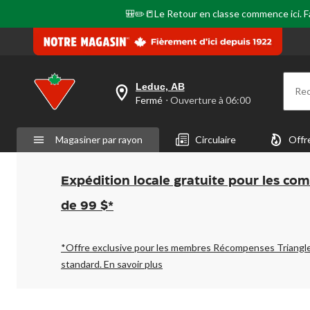
🎒✏️📒Le Retour en classe commence ici. Fai
Leduc, AB
Re
votre
Fermé
⋅ Ouverture à 06:00
magasin
préféré
est
Magasiner par rayon
Circulaire
Offr
Leduc,
AB,
courament
Fermé,
Expédition locale gratuite pour les co
Ouverture
à
de 99 $*
à
06:00
cliquer
pour
*Offre exclusive pour les membres Récompenses Triangl
changer
standard.
En savoir plus