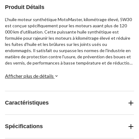
Produit Détails
L'huile moteur synthétique MotoMaster, kilométrage élevé, 5W30
est conçue spécifiquement pour les moteurs ayant plus de 120
000 km d'utilisation. Cette puissante huile synthétique est
formulée pour rajeunir les moteurs à kilométrage élevé et réduire
les fuites d'huile et les brûlures sur les joints usés ou
endommagés. Il satisfait ou surpasse les normes de l'industrie en
matière de protection contre l'usure, de prévention des boues et
des vernis, de performances à basse température et de réduction
de la consommation d'huile. Le poids de l'huile et sa base
synthétique offrent un niveau de protection avancé pour les
Afficher plus de détails
moteurs à kilométrage élevé dans des conditions de chaleur et de
froid extrêmes. Huile qui s'écoule facilement par temps froid pour
un démarrage rapide et offre une protection en quelques
secondes après le démarrage, tout en maintenant sa viscosité
Caractéristiques
protectrice dans la chaleur élevée lorsque les moteurs
fonctionnent le plus.
Spécifications