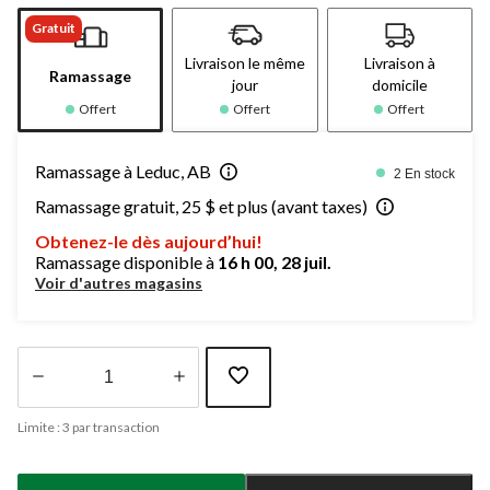
Gratuit
Livraison le même
Livraison à
Ramassage
jour
domicile
Offert
Offert
Offert
Ramassage à Leduc, AB
2 En stock
Ramassage gratuit, 25 $ et plus (avant taxes)
Obtenez-le dès aujourd’hui!
Ramassage disponible à
16 h 00, 28 juil.
Voir d'autres magasins
Quantité
Limite : 3 par transaction
mise
à
jour