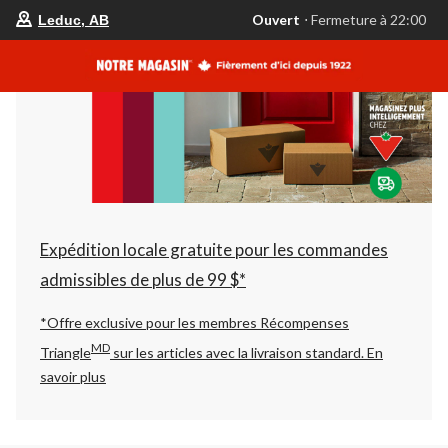
votre
Ouvert
⋅ Fermeture à 22:00
Leduc, AB
magasin
préféré
est
Leduc,
AB,
courament
Ouvert,
Fermeture
à
à
22:00
cliquer
pour
changer
Expédition locale gratuite pour les commandes
admissibles de plus de 99 $*
*Offre exclusive pour les membres Récompenses
MD
Triangle
sur les articles avec la livraison standard.
En
savoir plus