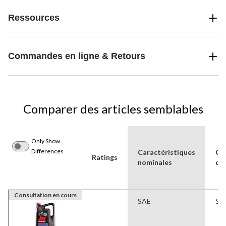
Ressources
Commandes en ligne & Retours
Comparer des articles semblables
Only Show
Differences
Caractéristiques
Ca
Ratings
nominales
d’h
Consultation en cours
SAE
Sy