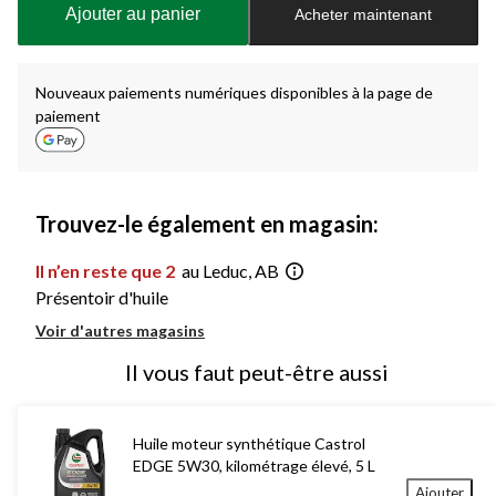
à
Ajouter au panier
Acheter maintenant
1
Nouveaux paiements numériques disponibles à la page de
paiement
Trouvez-le également en magasin:
Il n’en reste que 2
au Leduc, AB
Présentoir d'huile
Voir d'autres magasins
Il vous faut peut-être aussi
Huile moteur synthétique Castrol
EDGE 5W30, kilométrage élevé, 5 L
Ajouter