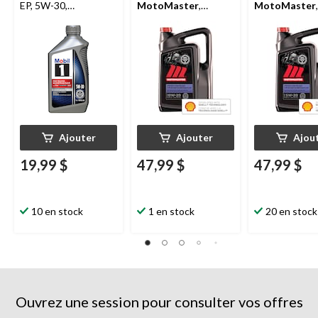
EP, 5W-30,
MotoMaster
,
MotoMaster
,
kilométrage élevé, 1 L
kilométrage élevé,
kilométrage él
0W-20, 5 L
5W-20, 5 L
Ajouter
Ajouter
Ajou
19,99 $
47,99 $
47,99 $
10 en stock
1 en stock
20 en stock
Ouvrez une session pour consulter vos offres