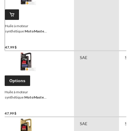
Huile à moteur
synthétique
MotoMaster
,
kilométrage élevé, 5W-30,
5 L
47,99 $
SAE
Sy
Options
Huile à moteur
synthétique
MotoMaster
,
kilométrage élevé, 0W-20,
5 L
47,99 $
SAE
Sy