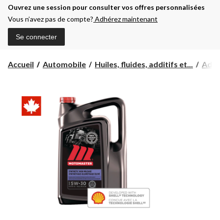
Ouvrez une session pour consulter vos offres personnalisées
Vous n’avez pas de compte?
Adhérez maintenant
Se connecter
Accueil
Automobile
Huiles, fluides, additifs et...
Addit