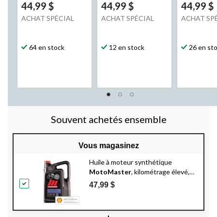
44,99 $
44,99 $
44,99 $
ACHAT SPÉCIAL
ACHAT SPÉCIAL
ACHAT SP
64 en stock
12 en stock
26 en st
Souvent achetés ensemble
Vous magasinez
Huile à moteur synthétique
MotoMaster
, kilométrage élevé,
5W-30, 5 L
47,99 $