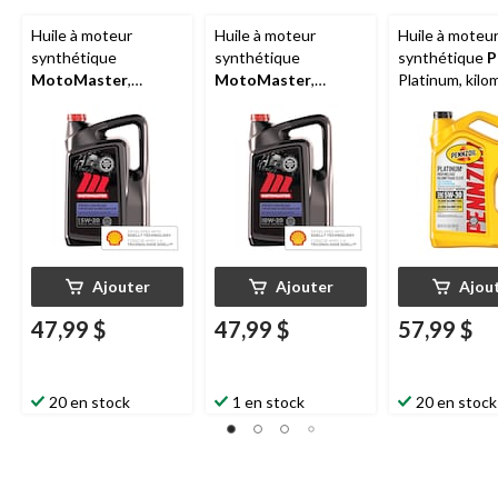
Huile à moteur
Huile à moteur
Huile à moteu
synthétique
synthétique
synthétique
P
MotoMaster
,
MotoMaster
,
Platinum, kilo
kilométrage élevé,
kilométrage élevé,
élevé, 5W-30, 
5W-20, 5 L
0W-20, 5 L
Ajouter
Ajouter
Ajou
47,99 $
47,99 $
57,99 $
20 en stock
1 en stock
20 en stock