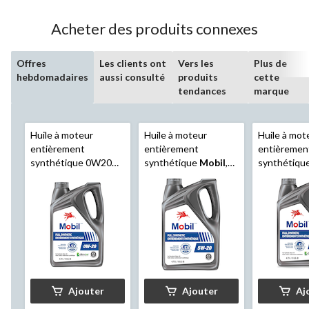
Acheter des produits connexes
Offres
Les clients ont
Vers les
Plus de
hebdomadaires
aussi consulté
produits
cette
tendances
marque
Huile à moteur
Huile à moteur
Huile à mot
entièrement
entièrement
entièremen
synthétique 0W20
synthétique
Mobil
,
synthétiqu
Mobil
, 4,73 L
5W20, 4,73 L
Mobil
, 4,73
Ajouter
Ajouter
Aj