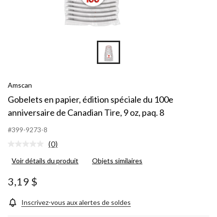
Amscan
Gobelets en papier, édition spéciale du 100e
anniversaire de Canadian Tire, 9 oz, paq. 8
#399-9273-8
(0)
Aucune
cote
Voir détails du produit
Objets similaires
pour
ce
produit.
3,19 $
Lien
vers
la
Inscrivez-vous aux alertes de soldes
même
page.