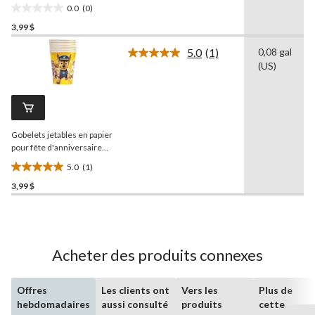
Disney Minnie Mouse,
0.0
(0)
rose/noir, 9 oz, paq. 8
0.0
3,99 $
étoile(s)
sur
5.0
(1)
0,08 gal
5.
Lire
(US)
1
commentaire.
Lien
vers
la
même
Gobelets jetables en papier
page.
pour fête d'anniversaire
Nickelodeon
5.0
(1)
Pat'Patrouille, bleu, 9 oz,
5.0
paq. 8
3,99 $
étoile(s)
sur
5.
1
évaluation
Acheter des produits connexes
Offres
Les clients ont
Vers les
Plus de
hebdomadaires
aussi consulté
produits
cette