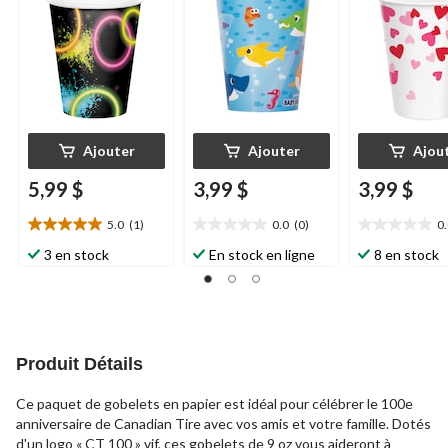
oz, paq. 8
Ajouter
Ajouter
Ajou
5,99 $
3,99 $
3,99 $
5.0
(1)
0.0
(0)
0
5.0
0.0
0.0
étoile(s)
étoile(s)
étoile(s)
3 en stock
En stock en ligne
8 en stock
sur
sur
sur
5.
5.
5.
1
évaluation
Produit Détails
Ce paquet de gobelets en papier est idéal pour célébrer le 100e
anniversaire de Canadian Tire avec vos amis et votre famille. Dotés
d'un logo « CT 100 » vif, ces gobelets de 9 oz vous aideront à