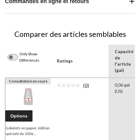
Commandes en ligne et retours
Comparer des articles semblables
Capacité
Only Show
de
Differences
Ratings
l'article
(gal)
Consultation en cours
(0)
0,06 gal
Aucune
(US)
cote
pour
ce
produit.
Lien
Options
vers
la
même
Gobelets en papier, édition
page.
spéciale du 100e
anniversaire de Canadian