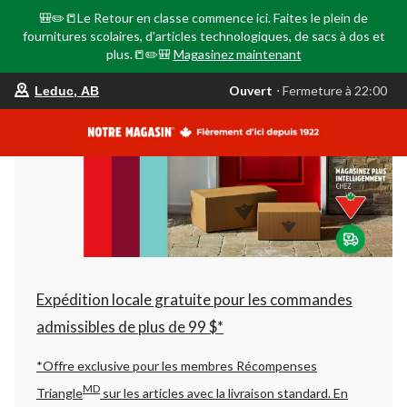
🎒✏️📒Le Retour en classe commence ici. Faites le plein de
fournitures scolaires, d'articles technologiques, de sacs à dos et
plus.📒✏️🎒
Magasinez maintenant
votre
Ouvert
⋅ Fermeture à 22:00
Leduc, AB
magasin
préféré
est
Leduc,
AB,
courament
Ouvert,
Fermeture
à
à
22:00
cliquer
pour
changer
Expédition locale gratuite pour les commandes
admissibles de plus de 99 $*
*Offre exclusive pour les membres Récompenses
MD
Triangle
sur les articles avec la livraison standard.
En