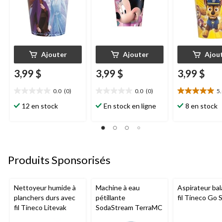
Ajouter
Ajouter
Ajou
3,99 $
3,99 $
3,99 $
0.0
(0)
0.0
(0)
5
0.0
0.0
5.0
étoile(s)
étoile(s)
étoile(s)
12 en stock
En stock en ligne
8 en stock
sur
sur
sur
5.
5.
5.
1
évaluation
Produits Sponsorisés
Nettoyeur humide à
Machine à eau
Aspirateur bal
planchers durs avec
pétillante
fil Tineco Go S
fil Tineco Litevak
SodaStream TerraMC