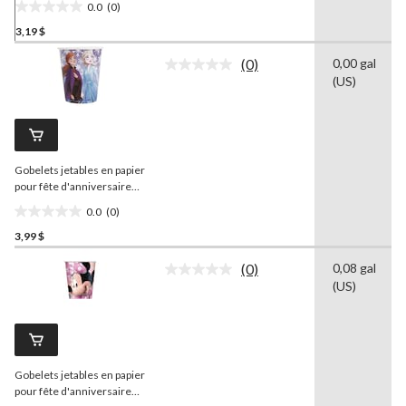
0.0
(0)
Tire, 9 oz, paq. 8
0.0
3,19 $
étoile(s)
sur
(0)
0,00 gal
5.
Aucune
(US)
cote
pour
ce
produit.
Lien
vers
Gobelets jetables en papier
la
même
pour fête d'anniversaire
page.
Disney La Reine des
0.0
(0)
neiges, bleu, 9 oz, paq. 8
0.0
3,99 $
étoile(s)
sur
(0)
0,08 gal
5.
Aucune
(US)
cote
pour
ce
produit.
Lien
vers
Gobelets jetables en papier
la
même
pour fête d'anniversaire
page.