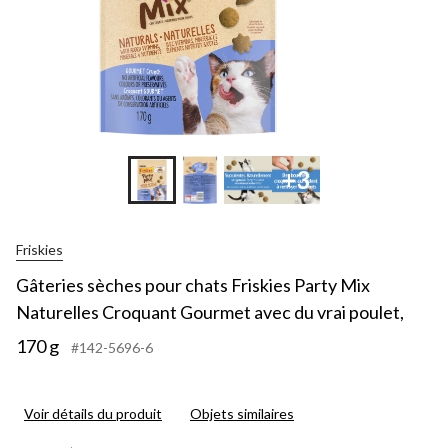
Gourmet
avec
du
vrai
poulet,
170
g
+3
Friskies
Gâteries sèches pour chats Friskies Party Mix
Naturelles Croquant Gourmet avec du vrai poulet,
170 g
#142-5696-6
Voir détails du produit
Objets similaires