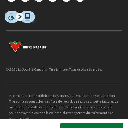
© 2026 La Société Canadian Tire Limitée. Tous droits réservés.
△Le manufacturier/fabricant des pneus que vous achetez et Canadian
Tire sont responsables des frais de recyclage inclus sur cette facture. Le
manufacturier/fabricant de pneus et Canadian Tire utilisent ces frais
pour défrayer le coût de la collecte, du transport et du traitement des
pneus usagés.
MD
CANADIAN TIRE
et le logo du triangle CANADIAN TIRE sont des