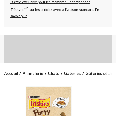
*Offre exclusive pour les membres Récompenses
MD
Triangle
sur les articles avec la livraison standard.
En
savoir plus
Gâteries
Accueil
Animalerie
Chats
Gâteries
Gâteries sèches 
sèches
pour
chats
Friskies
Party
Mix
Naturelles
Croquant