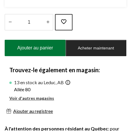
Quantité
mise
à
Ajouter au panier
Acheter maintenant
jour
à
1
Trouvez-le également en magasin:
13 en stock au Leduc, AB
Allée 80
Voir d'autres magasins
Ajouter au registree
À l'attention des personnes résidant au Québec
: pour