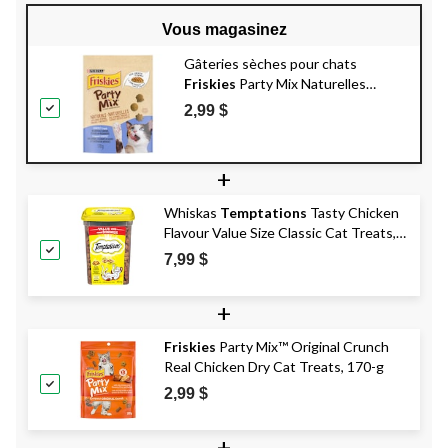
Vous magasinez
Gâteries sèches pour chats
Friskies
Party Mix Naturelles
Croquant Gourmet avec du vrai
2,99 $
poulet, 170 g
+
Whiskas
Temptations
Tasty Chicken
Flavour Value Size Classic Cat Treats,
454-g
7,99 $
+
Friskies
Party Mix™ Original Crunch
Real Chicken Dry Cat Treats, 170-g
2,99 $
+