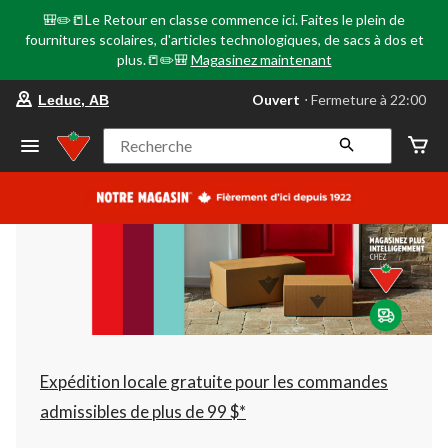
🎒✏️📒Le Retour en classe commence ici. Faites le plein de
fournitures scolaires, d'articles technologiques, de sacs à dos et
plus.📒✏️🎒
Magasinez maintenant
votre
Ouvert
⋅ Fermeture à 22:00
Leduc, AB
magasin
préféré
est
Recherche
Leduc,
AB,
courament
Ouvert,
Fermeture
à
à
22:00
cliquer
pour
changer
Expédition locale gratuite pour les commandes
admissibles de plus de 99 $*