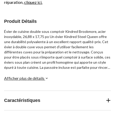
réparation,
cliquez ici.
Produit Détails
Évier de cuisine double sous comptoir Kindred Brookmore, acier
inoxydable, 26,88 x 17,75 po Un évier Kindred Steel Queen offre
une durabilité polyvalente à un excellent rapport qualité-prix. Cet
évier à double cuve vous permet d'utiliser facilement les
différentes cuves pour la préparation et le nettoyage. Conçus
pour être placés sous n'importe quel comptoir à surface solide, ces
éviers sous plan créent un profil homogène qui apporte un style
épuré à toute cuisine. La passoire incluse est parfaite pour rincer
ou égoutter les légumes, les fruits et les pâtes. Les éviers Steel
Queen sont fabriqués en acier inoxydable durable de calibre 20
Afficher plus de détails
avec une finition qui résistera aux exigences de la vie quotidienne.
Caractéristiques