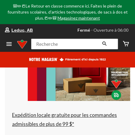
🎒✏️📒Le Retour en classe commence ici. Faites le plein de
fournitures scolaires, d'articles technologiques, de sacs à dos et
plus.📒✏️🎒
Magasinez maintenant
votre
Fermé
⋅ Ouverture à 06:00
Leduc, AB
magasin
préféré
est
Recherche
Leduc,
AB,
courament
Fermé,
Ouverture
à
à
06:00
cliquer
pour
changer
Expédition locale gratuite pour les commandes
admissibles de plus de 99 $*