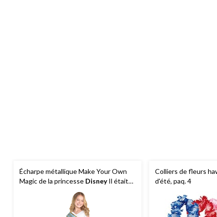
Écharpe métallique Make Your Own
Colliers de fleurs h
Magic de la princesse
Disney
Il était
d'été, paq. 4
une fois, bleu/doré, taille unique, paq.
8, accessoires portables pour
anniversaires