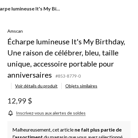
arpe
arpe lumineuse It's My Bi...
ineuse
Amscan
hday,
Écharpe lumineuse It's My Birthday,
on
Une raison de célébrer, bleu, taille
brer,
,
unique, accessoire portable pour
le
ue,
anniversaires
#853-8779-0
essoire
table
Voir détails du produit
Objets similaires
r
versaires
12,99 $
Inscrivez-vous aux alertes de soldes
Malheureusement, cet article
ne fait plus partie de
l
’assortiment
du magasin que vous avez sélectionné