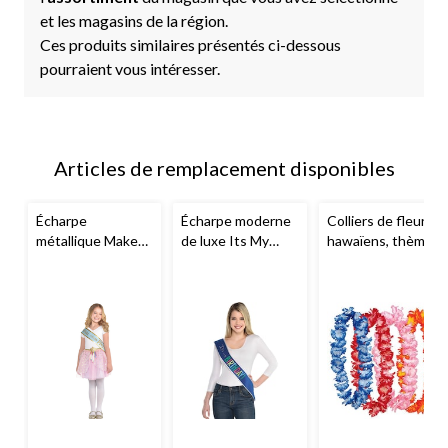
et les magasins de la région.
Ces produits similaires présentés ci-dessous
pourraient vous intéresser.
Articles de remplacement disponibles
Écharpe
Écharpe moderne
Colliers de fleurs
métallique Make
de luxe Its My
hawaïens, thème
Your Own Magic
Birthday
d'été, paq. 4
de la princesse
Disney
Il était une
fois, bleu/doré,
taille unique, paq.
8, accessoires
portables pour
anniversaires