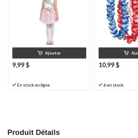
Ajouter
Aj
9,99 $
10,99 $
En stock en ligne
6 en stock
Produit Détails