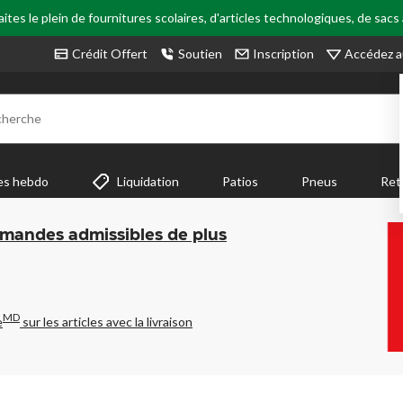
tes le plein de fournitures scolaires, d'articles technologiques, de sacs
Accédez a
Crédit Offert
Soutien
Inscription
cherche
es hebdo
Liquidation
Patios
Pneus
Ret
mmandes admissibles de plus
MD
e
sur les articles avec la livraison