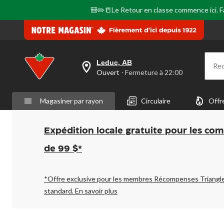
🎒✏️📒Le Retour en classe commence ici. Fai
Leduc, AB
Re
votre
Ouvert
⋅ Fermeture à 22:00
magasin
préféré
est
Magasiner par rayon
Circulaire
Offr
Leduc,
AB,
courament
Ouvert,
Expédition locale gratuite pour les co
Fermeture
à
de 99 $*
à
22:00
cliquer
pour
*Offre exclusive pour les membres Récompenses Triangl
changer
standard.
En savoir plus