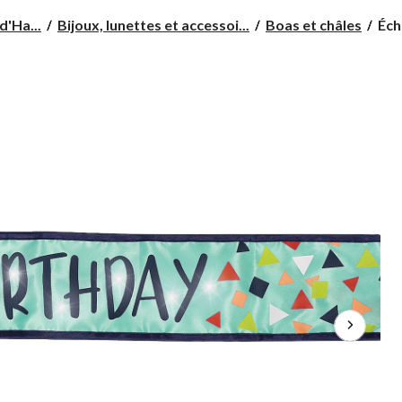
Éch
d'Ha...
Bijoux, lunettes et accessoi...
Boas et châles
Éch
lum
It's
My
Birt
Une
rais
de
célé
bleu
tail
uniq
acc
por
pou
anni