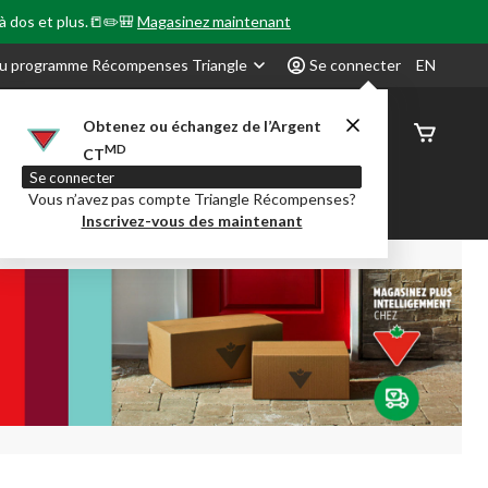
 à dos et plus.📒✏️🎒
Magasinez maintenant
u programme Récompenses Triangle
Se connecter
EN
Obtenez ou échangez de l’Argent
État de
MD
CT
command
Se connecter
Vous n’avez pas compte Triangle Récompenses?
our en Classe
Party City
Centre-auto
Inscrivez-vous des maintenant