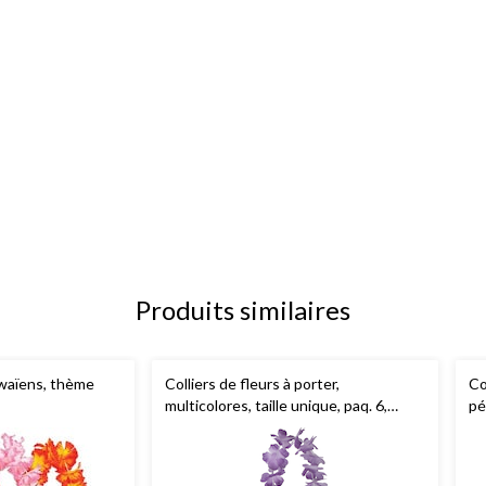
Produits similaires
awaïens, thème
Colliers de fleurs à porter,
Co
multicolores, taille unique, paq. 6,
pé
décorations de fêtes estivales