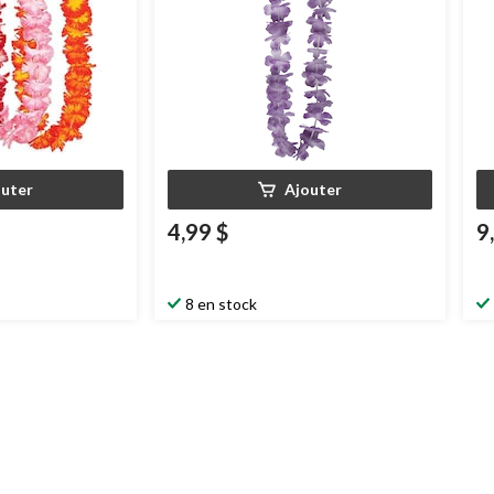
outer
Ajouter
4,99 $
9
8 en stock