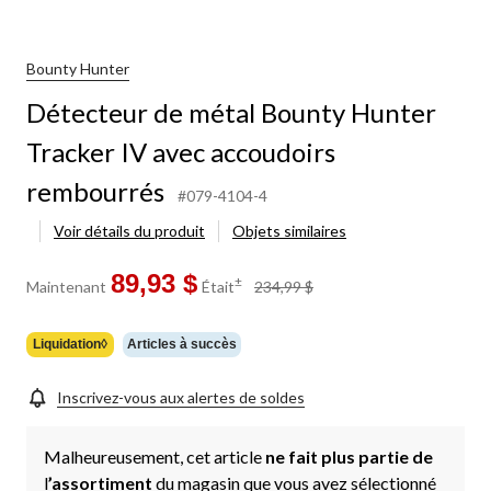
Bounty Hunter
Détecteur de métal Bounty Hunter
Tracker IV avec accoudoirs
rembourrés
#079-4104-4
Voir détails du produit
Objets similaires
89,93 $
prix
±
Maintenant
Était
234,99 $
était
234,99 $
Liquidation◊
Articles à succès
Inscrivez-vous aux alertes de soldes
Malheureusement, cet article
ne fait plus partie de
l
’assortiment
du magasin que vous avez sélectionné