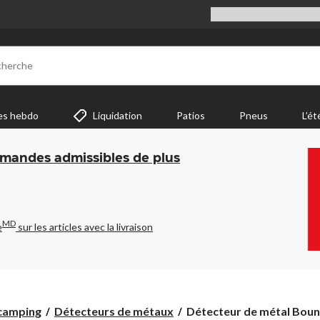
cherche
es hebdo
Liquidation
Patios
Pneus
L’ét
mmandes admissibles de plus
MD
e
sur les articles avec la livraison
Détecteur
 camping
Détecteurs de métaux
Détecteur de métal Bount