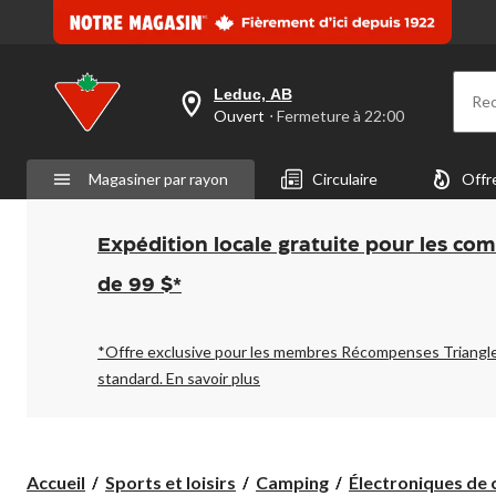
Leduc, AB
Re
votre
Ouvert
⋅ Fermeture à 22:00
magasin
préféré
est
Magasiner par rayon
Circulaire
Offr
Leduc,
AB,
courament
Ouvert,
Expédition locale gratuite pour les co
Fermeture
à
de 99 $*
à
22:00
cliquer
pour
*Offre exclusive pour les membres Récompenses Triangl
changer
standard.
En savoir plus
Accueil
Sports et loisirs
Camping
Électroniques de