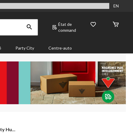
EN
État de
command
é
Party City
Centre-auto
y Hu...