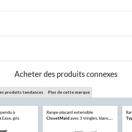
Acheter des produits connexes
les produits tendances
Plus de cette marque
spendu à
Range-placard extensible
Ran
A
Ease, gris
ClosetMaid
avec 3 tringles, blanc,
Ty
12 po
gri