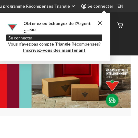
u programme Récompenses Triangle
Se connecter
EN
Obtenez ou échangez de l’Argent
État de
MD
CT
command
Se connecter
Vous n’avez pas compte Triangle Récompenses?
é
Party City
Centre-auto
Inscrivez-vous des maintenant