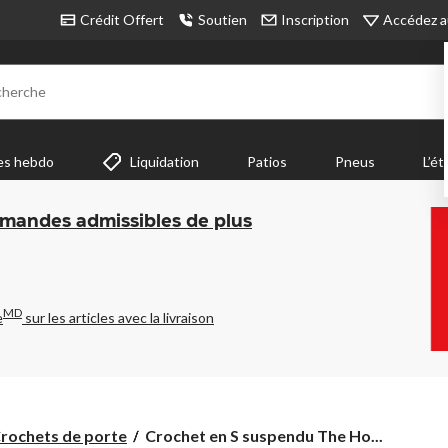
Accédez a
Crédit Offert
Soutien
Inscription
cherche
es hebdo
Liquidation
Patios
Pneus
L’ét
mmandes admissibles de plus
MD
e
sur les articles avec la livraison
Crochet
rochets de porte
Crochet en S suspendu The Ho...