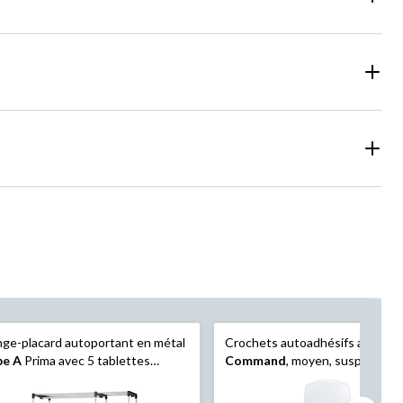
ge-placard autoportant en métal
Crochets autoadhésifs amovibl
pe A
Prima avec 5 tablettes
Command
, moyen, suspension
llagées et tringles
dommage, réutilisable