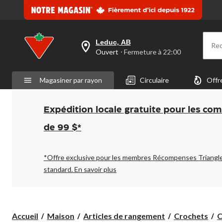
Leduc, AB
Re
votre
Ouvert
⋅ Fermeture à 22:00
magasin
préféré
est
Magasiner par rayon
Circulaire
Offr
Leduc,
AB,
courament
Ouvert,
Expédition locale gratuite pour les co
Fermeture
à
de 99 $*
à
22:00
cliquer
pour
*Offre exclusive pour les membres Récompenses Triangl
changer
standard.
En savoir plus
Accueil
Maison
Articles de rangement
Crochets
C