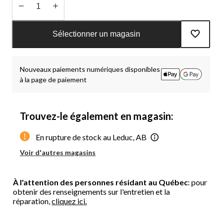
Quantité
mise
Sélectionner un magasin
à
jour
à
Nouveaux paiements numériques disponibles
1
à la page de paiement
Trouvez-le également en magasin:
En rupture de stock au Leduc, AB
Voir d'autres magasins
À l'attention des personnes résidant au Québec
: pour
obtenir des renseignements sur l'entretien et la
réparation,
cliquez ici.