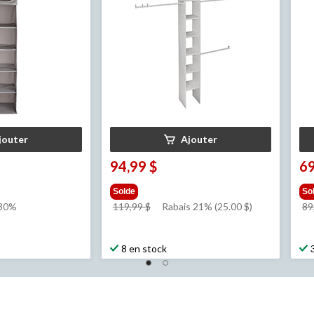
jouter
Ajouter
94,99 $
69
Solde
So
prix
 30%
119,99 $
Rabais 21% (25.00 $)
89
était
119,99 $
8 en stock