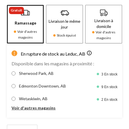
Gratuit
Livraison à
Livraison le même
Ramassage
domicile
jour
Voir d'autres
Voir d'autres
Stock épuisé
magasins
magasins
En rupture de stock au Leduc, AB
Disponible dans les magasins à proximité :
Sherwood Park, AB
3 En stock
Edmonton Downtown, AB
9 En stock
Wetaskiwin, AB
2 En stock
Voir d'autres magasins