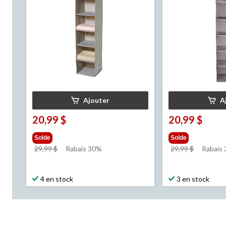
Ajouter
A
20,99 $
20,99 $
Solde
Solde
prix
prix
29,99 $
Rabais 30%
29,99 $
Rabais
était
était
29,99 $
29,99 $
4 en stock
3 en stock