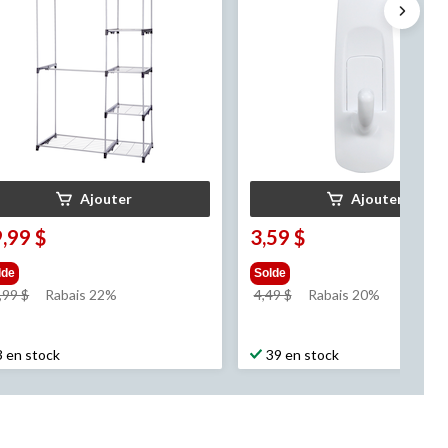
Ajouter
Ajouter
,99 $
3,59 $
lde
Solde
prix
prix
,99 $
Rabais 22%
4,49 $
Rabais 20%
était
était
89,99 $
4,49 $
3 en stock
39 en stock