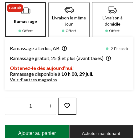
Gratuit
Livraison le même
Livraison à
Ramassage
jour
domicile
Offert
Offert
Offert
Ramassage à Leduc, AB
2 En stock
Ramassage gratuit, 25 $ et plus (avant taxes)
Obtenez-le dès aujourd’hui!
Ramassage disponible à
10 h 00, 29 juil.
Voir d'autres magasins
Quantité
mise
à
Ajouter au panier
Acheter maintenant
jour