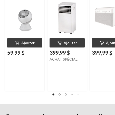
vitesses, 5 000 BTU,
blanc
Ajouter
Ajouter
Ajou
59,99 $
399,99 $
399,99 $
ACHAT SPÉCIAL