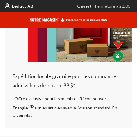
votre
Ouvert
⋅ Fermeture à 22:00
Leduc, AB
magasin
préféré
est
Leduc,
AB,
courament
Ouvert,
Fermeture
à
à
22:00
cliquer
pour
changer
Expédition locale gratuite pour les commandes
admissibles de plus de 99 $*
*Offre exclusive pour les membres Récompenses
MD
Triangle
sur les articles avec la livraison standard.
En
savoir plus