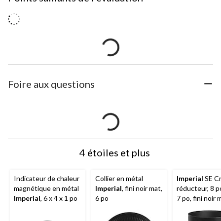
Foire aux questions
4 étoiles et plus
Indicateur de chaleur
Collier en métal
Imperial
SE Cr
magnétique en métal
Imperial
, fini noir mat,
réducteur, 8 p
Imperial
, 6 x 4 x 1 po
6 po
7 po, fini noir 