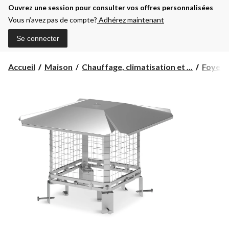
Ouvrez une session pour consulter vos offres personnalisées
Vous n’avez pas de compte?
Adhérez maintenant
Se connecter
Accueil
Maison
Chauffage, climatisation et ...
Foyers