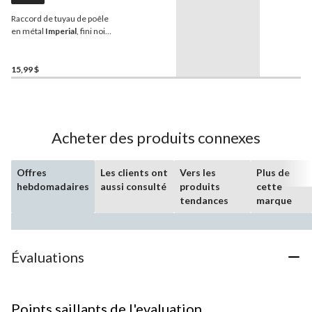
Raccord de tuyau de poêle
en métal
Imperial
, fini noir
mat, 6 x 12 po
15,99 $
Acheter des produits connexes
Offres
Les clients ont
Vers les
Plus de
hebdomadaires
aussi consulté
produits
cette
tendances
marque
Évaluations
Points saillants de l'evaluation