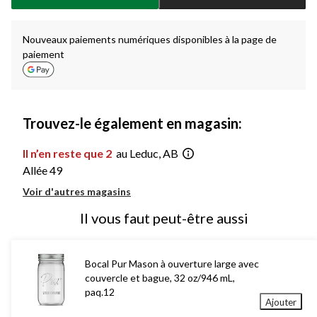
à
1
Nouveaux paiements numériques disponibles à la page de
paiement
Trouvez-le également en magasin:
Il n’en reste que 2
au Leduc, AB
Allée 49
Voir d'autres magasins
Il vous faut peut-être aussi
Bocal Pur Mason à ouverture large avec
couvercle et bague, 32 oz/946 mL,
paq.12
Ajouter