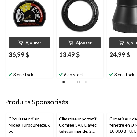
Ajouter
Ajouter
Ajou
36,99 $
13,49 $
24,99 $
3 en stock
6 en stock
3 en stock
Produits Sponsorisés
Circulateur d'air
Climatiseur portatif
Climatiseur de
Midea TurboBreeze, 6
Comfee SACC avec
fenêtre en U 
po
télécommande, 2
10 000 BTU, b