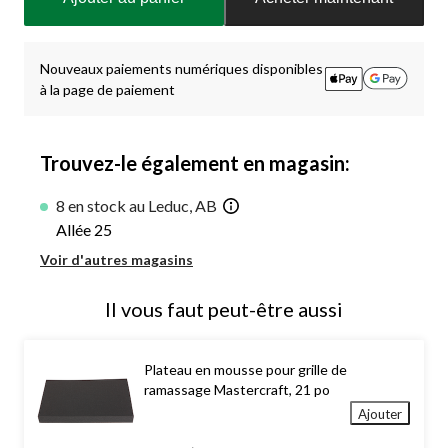
à
jour
à
1
Nouveaux paiements numériques disponibles
à la page de paiement
Trouvez-le également en magasin:
8 en stock au Leduc, AB
Allée 25
Voir d'autres magasins
Il vous faut peut-être aussi
Plateau en mousse pour grille de
ramassage Mastercraft, 21 po
Ajouter