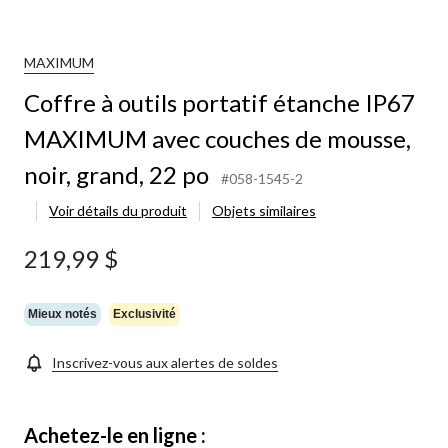
utils
ortatif
tanche
MAXIMUM
P67
Coffre à outils portatif étanche IP67
MAXIMUM
vec
MAXIMUM avec couches de mousse,
ouches
e
noir, grand, 22 po
ousse,
#058-1545-2
oir,
Voir détails du produit
Objets similaires
rand,
2
o
219,99 $
Mieux notés
Exclusivité
Inscrivez-vous aux alertes de soldes
Achetez-le en ligne :