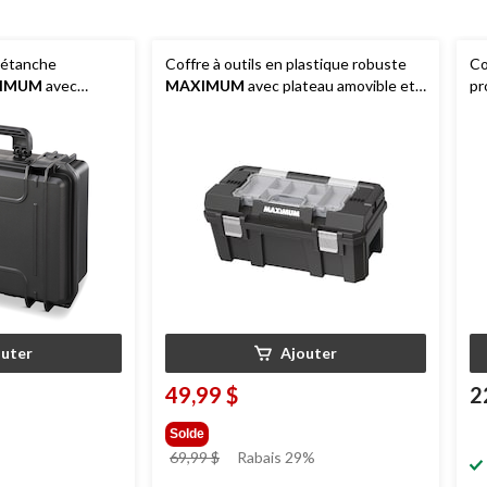
 étanche
Coffre à outils en plastique robuste
Co
IMUM
avec
MAXIMUM
avec plateau amovible et
pr
moyen, noir
range-pièces, 22 po, noir
po
outer
Ajouter
49,99 $
2
Solde
prix
69,99 $
Rabais 29%
était