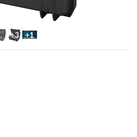
+3
+1