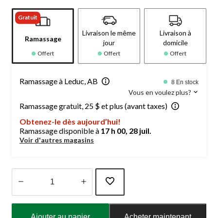
Gratuit
Livraison le même
Livraison à
Ramassage
jour
domicile
Offert
Offert
Offert
Ramassage à Leduc, AB
8 En stock
Vous en voulez plus?
Ramassage gratuit, 25 $ et plus (avant taxes)
Obtenez-le dès aujourd’hui!
Ramassage disponible à
17 h 00, 28 juil.
Voir d'autres magasins
Quantité
mise
Ajouter au panier
Acheter maintenant