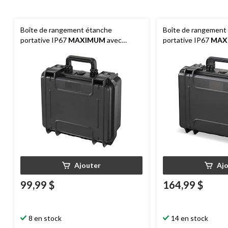
Boîte de rangement étanche
Boîte de rangement
portative IP67
MAXIMUM
avec
portative IP67
MAX
couches en mousse, petit, noir
couches en mousse, 
Ajouter
Aj
99,99 $
164,99 $
8 en stock
14 en stock