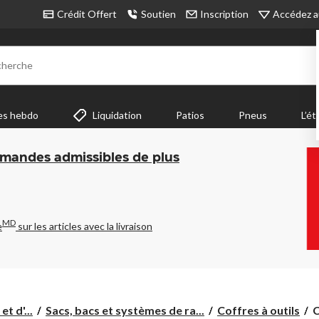
Accédez a
Crédit Offert
Soutien
Inscription
cherche
es hebdo
Liquidation
Patios
Pneus
L’ét
mmandes admissibles de plus
MD
e
sur les articles avec la livraison
C
t d'...
Sacs, bacs et systèmes de ra...
Coffres à outils
C