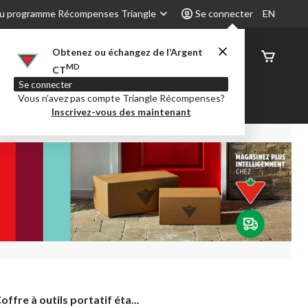
u programme Récompenses Triangle
Se connecter
EN
Obtenez ou échangez de l’Argent
État de
MD
CT
command
Se connecter
Vous n’avez pas compte Triangle Récompenses?
é
Party City
Centre-auto
Inscrivez-vous des maintenant
offre
offre à outils portatif éta...