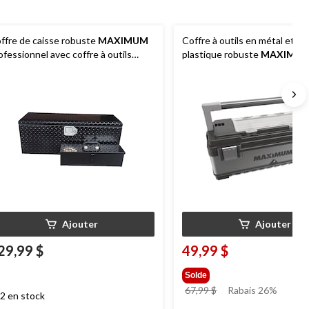
ffre de caisse robuste
MAXIMUM
Coffre à outils en métal et en
ofessionnel avec coffre à outils
plastique robuste
MAXIMU
rtatif, noir, 35,5 po
plateau amovible, 23 po
Ajouter
Ajouter
29,99 $
49,99 $
Solde
prix
67,99 $
Rabais 26%
2 en stock
était