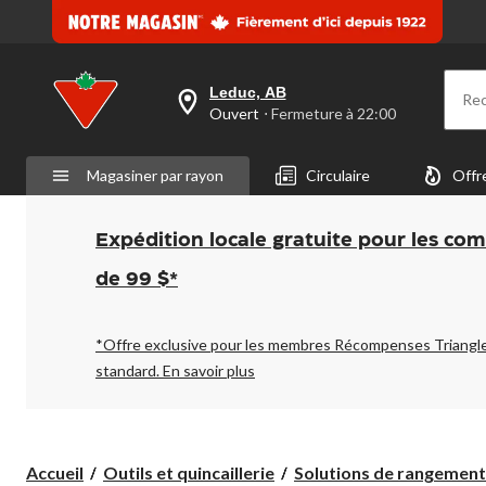
Leduc, AB
Re
votre
Ouvert
⋅ Fermeture à 22:00
magasin
préféré
est
Magasiner par rayon
Circulaire
Offr
Leduc,
AB,
courament
Ouvert,
Expédition locale gratuite pour les co
Fermeture
à
de 99 $*
à
22:00
cliquer
pour
*Offre exclusive pour les membres Récompenses Triangl
changer
standard.
En savoir plus
Accueil
Outils et quincaillerie
Solutions de rangement e